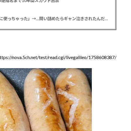
逆指名まで10年間スカウト出禁
【悲報】彼女「ごめん！俺くんの貯金、情報商材に使っちゃった」→…問い詰めたらギャン泣きされたんだが俺が悪いのか？
ttps://nova.5ch.net/test/read.cgi/livegalileo/1758608387/