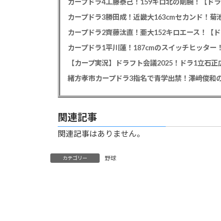
カープドラ4工藤泰己！159キロ北の剛腕！【ドラ
カープドラ3勝田成！近畿大163cmセカンド！菊
カープドラ2齊藤汰直！亜大152キロエース！【ド
【カープ実況】ドラフト会議2025！ドラ1立石
緒方孝市カープドラ3指名で青学出禁！澤﨑俊和の
関連記事
関連記事はありません。
野球
カテゴリー