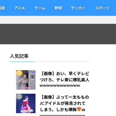
芸能
アニメ
ゲーム
野球
サッカー
スポーツ
人気記事
【画像】おい、早くテレビ
つけろ、テレ東に爆乳美人
wwwwwwwwwwww
【画像】ぶってー太ももの
JCアイドルが発見されて
しまう。しかも爆胸
ｗ
ｗｗｗｗｗｗｗｗｗｗｗ