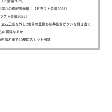
フト会議2025】
池涼介の後継者候補！【ドラフト会議2025】
ラフト会議2025】
カープドラ1平川蓮！187cmのスイッチヒッター！立石正広を外し2度目の重複も新井監督がクジを引き当てる！【ドラフト会議2025】
正広の獲得なるか
逆指名まで10年間スカウト出禁