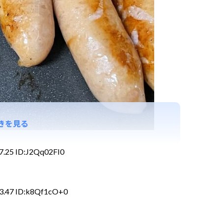
きを見る
7.25 ID:J2Qq02FI0
13.47 ID:k8Qf1cO+0