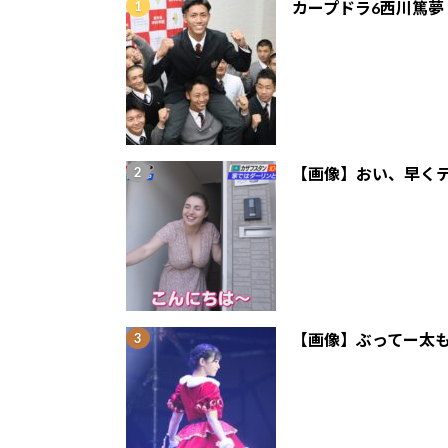
カープドラ6西川篤夢
【画像】おい、早くテ
【画像】ぶってー太も