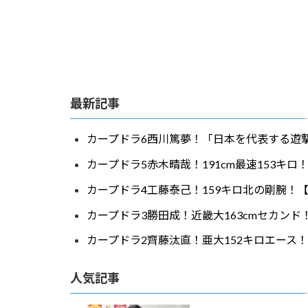
最新記事
カープドラ6西川篤夢！「日本を代表する遊撃
カープドラ5赤木晴哉！191cm最速153キ
カープドラ4工藤泰己！159キロ北の剛腕！【
カープドラ3勝田成！近畿大163cmセカンド
カープドラ2齊藤汰直！亜大152キロエース！
人気記事