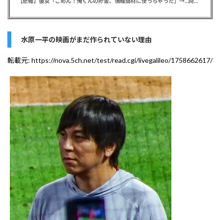
【悲報】彼女「ごめん！俺くんの貯金、情報商材に使っちゃった」→…問い詰めたらギャン泣きされたんだが俺が悪いのか？
水原一平の映画がまだ作られていない理由
転載元:
https://nova.5ch.net/test/read.cgi/livegalileo/1758662617/