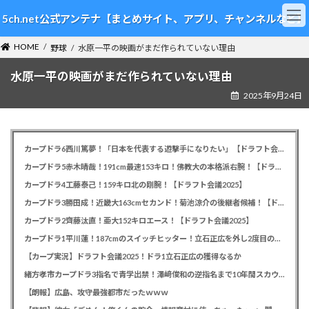
コ
ナ
5ch.net公式アンテナ【まとめサイト、アプリ、チャンネルなど】
ン
ビ
テ
ゲ
HOME
ン
ー
野球
水原一平の映画がまだ作られていない理由
ツ
シ
水原一平の映画がまだ作られていない理由
へ
ョ
ス
ン
2025年9月24日
キ
に
ッ
移
プ
動
カープドラ6西川篤夢！「日本を代表する遊撃手になりたい」【ドラフト会議2025】
カープドラ5赤木晴哉！191cm最速153キロ！佛教大の本格派右腕！【ドラフト会議2025】
カープドラ4工藤泰己！159キロ北の剛腕！【ドラフト会議2025】
カープドラ3勝田成！近畿大163cmセカンド！菊池涼介の後継者候補！【ドラフト会議2025】
カープドラ2齊藤汰直！亜大152キロエース！【ドラフト会議2025】
カープドラ1平川蓮！187cmのスイッチヒッター！立石正広を外し2度目の重複も新井監督がクジを引き当てる！【ドラフト会議2025】
【カープ実況】ドラフト会議2025！ドラ1立石正広の獲得なるか
緒方孝市カープドラ3指名で青学出禁！澤﨑俊和の逆指名まで10年間スカウト出禁
【朗報】広島、攻守最強都市だったｗｗｗ