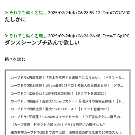
2:
それでも動く名無し
2025/09/24(水) 06:23:59.12 ID:rhGYO/M00
たしかに
3:
それでも動く名無し
2025/09/24(水) 06:24:26.68 ID:zm/DGgJP0
ダンスシーンブチ込んで欲しい
続きを読む
カープドラ6西川篤夢！「日本を代表する遊撃手になりたい」【ドラフト会議2025】
カープドラ5赤木晴哉！191cm最速153キロ！佛教大の本格派右腕！【ドラフト会議2025】
カープドラ4工藤泰己！159キロ北の剛腕！【ドラフト会議2025】
カープドラ3勝田成！近畿大163cmセカンド！菊池涼介の後継者候補！【ドラフト会議2025】
カープドラ2齊藤汰直！亜大152キロエース！【ドラフト会議2025】
カープドラ1平川蓮！187cmのスイッチヒッター！立石正広を外し2度目の重複も新井監督がクジを引き当てる！【ドラフト会議2025】
【カープ実況】ドラフト会議2025！ドラ1立石正広の獲得なるか
緒方孝市カープドラ3指名で青学出禁！澤﨑俊和の逆指名まで10年間スカウト出禁