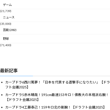
ゲーム
(21,739)
ニュース
(35,000)
芸能 (282)
野球
(71,400)
最新記事
カープドラ6西川篤夢！「日本を代表する遊撃手になりたい」【ドラ
フト会議2025】
カープドラ5赤木晴哉！191cm最速153キロ！佛教大の本格派右腕！
【ドラフト会議2025】
カープドラ4工藤泰己！159キロ北の剛腕！【ドラフト会議2025】