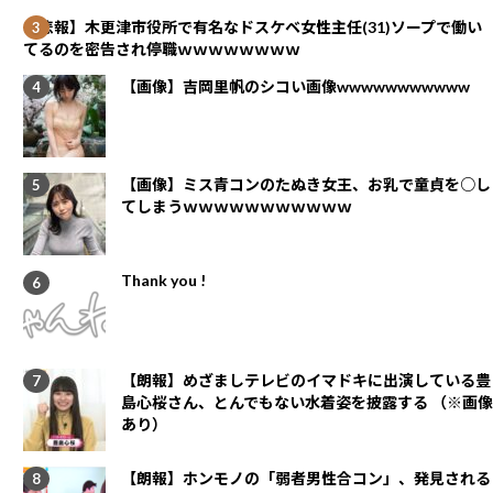
【悲報】木更津市役所で有名なドスケベ女性主任(31)ソープで働い
てるのを密告され停職ｗｗｗｗｗｗｗｗ
【画像】吉岡里帆のシコい画像wwwwwwwwwww
【画像】ミス青コンのたぬき女王、お乳で童貞を○し
てしまうｗｗｗｗｗｗｗｗｗｗｗ
Thank you !
【朗報】めざましテレビのイマドキに出演している豊
島心桜さん、とんでもない水着姿を披露する （※画像
あり）
【朗報】ホンモノの「弱者男性合コン」、発見される