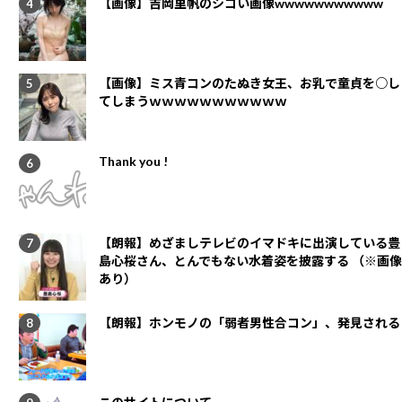
【画像】吉岡里帆のシコい画像wwwwwwwwwww
【画像】ミス青コンのたぬき女王、お乳で童貞を○し
てしまうｗｗｗｗｗｗｗｗｗｗｗ
Thank you !
【朗報】めざましテレビのイマドキに出演している豊
島心桜さん、とんでもない水着姿を披露する （※画像
あり）
【朗報】ホンモノの「弱者男性合コン」、発見される