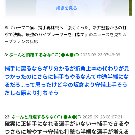
続きを見る
※『
カープ二俣、捕手再挑戦へ「腹くくった」新井監督からの打
診で決断。最強のバイプレーヤーを目指す
』のニュースを見たカ
ープファンの反応
3:
ぶーんと飛躍するななC⊂( ●▲●)⊃
2025-09-23 07:49:09
捕手に戻るならギリ分かるが折角上本の代わりが見
つかったのにさらに捕手もやるなんて中途半端にな
るだろ…って思ったけど今の坂倉より守備上手そう
だし石原より打ちそう
23:
ぶーんと飛躍するななC⊂( ●▲●)⊃
2025-09-23 08:07:21
確実に正捕手になれる選手がいない→捕手できるや
つさらに増やす→守備も打撃も半端な選手が増える