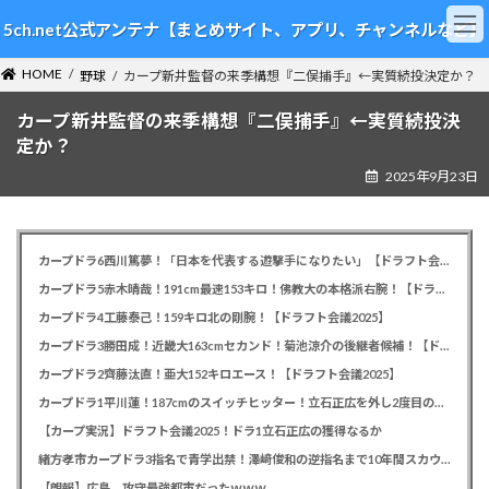
コ
ナ
5ch.net公式アンテナ【まとめサイト、アプリ、チャンネルなど】
ン
ビ
テ
ゲ
HOME
ン
ー
野球
カープ新井監督の来季構想『二俣捕手』←実質続投決定か？
ツ
シ
カープ新井監督の来季構想『二俣捕手』←実質続投決
へ
ョ
ス
ン
定か？
キ
に
2025年9月23日
ッ
移
プ
動
カープドラ6西川篤夢！「日本を代表する遊撃手になりたい」【ドラフト会議2025】
カープドラ5赤木晴哉！191cm最速153キロ！佛教大の本格派右腕！【ドラフト会議2025】
カープドラ4工藤泰己！159キロ北の剛腕！【ドラフト会議2025】
カープドラ3勝田成！近畿大163cmセカンド！菊池涼介の後継者候補！【ドラフト会議2025】
カープドラ2齊藤汰直！亜大152キロエース！【ドラフト会議2025】
カープドラ1平川蓮！187cmのスイッチヒッター！立石正広を外し2度目の重複も新井監督がクジを引き当てる！【ドラフト会議2025】
【カープ実況】ドラフト会議2025！ドラ1立石正広の獲得なるか
緒方孝市カープドラ3指名で青学出禁！澤﨑俊和の逆指名まで10年間スカウト出禁
【朗報】広島、攻守最強都市だったｗｗｗ