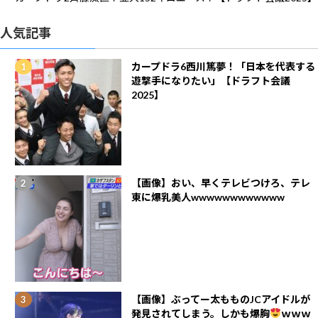
人気記事
カープドラ6西川篤夢！「日本を代表する
遊撃手になりたい」【ドラフト会議
2025】
【画像】おい、早くテレビつけろ、テレ
東に爆乳美人wwwwwwwwwwww
【画像】ぶってー太もものJCアイドルが
発見されてしまう。しかも爆胸
ｗｗｗ