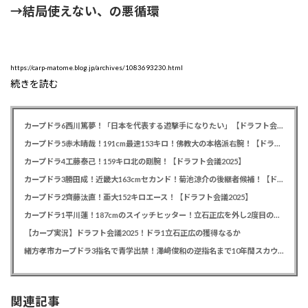
→結局使えない、の悪循環
https://carp-matome.blog.jp/archives/1083693230.html
続きを読む
カープドラ6西川篤夢！「日本を代表する遊撃手になりたい」【ドラフト会議2025】
カープドラ5赤木晴哉！191cm最速153キロ！佛教大の本格派右腕！【ドラフト会議2025】
カープドラ4工藤泰己！159キロ北の剛腕！【ドラフト会議2025】
カープドラ3勝田成！近畿大163cmセカンド！菊池涼介の後継者候補！【ドラフト会議2025】
カープドラ2齊藤汰直！亜大152キロエース！【ドラフト会議2025】
カープドラ1平川蓮！187cmのスイッチヒッター！立石正広を外し2度目の重複も新井監督がクジを引き当てる！【ドラフト会議2025】
【カープ実況】ドラフト会議2025！ドラ1立石正広の獲得なるか
緒方孝市カープドラ3指名で青学出禁！澤﨑俊和の逆指名まで10年間スカウト出禁
関連記事