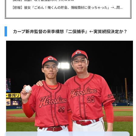
【悲報】彼女「ごめん！俺くんの貯金、情報商材に使っちゃった」→…問い詰めたらギャン泣きされたんだが俺が悪いのか？
カープ新井監督の来季構想『二俣捕手』←実質続投決定か？