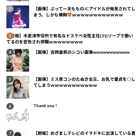
【画像】ぶってー太もものJCアイドルが発見されてし
まう。しかも爆胸
ｗｗｗｗｗｗｗｗｗｗｗｗ
【悲報】木更津市役所で有名なドスケベ女性主任(31)ソープで働い
てるのを密告され停職ｗｗｗｗｗｗｗｗ
【画像】吉岡里帆のシコい画像wwwwwwwwwww
【画像】ミス青コンのたぬき女王、お乳で童貞を○し
てしまうｗｗｗｗｗｗｗｗｗｗｗ
Thank you !
【朗報】めざましテレビのイマドキに出演している豊