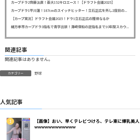
カープドラ2齊藤汰直！亜大152キロエース！【ドラフト会議2025】
カープドラ1平川蓮！187cmのスイッチヒッター！立石正広を外し2度目の重複も新井監督がクジを引き当てる！【ドラフト会議2025】
【カープ実況】ドラフト会議2025！ドラ1立石正広の獲得なるか
緒方孝市カープドラ3指名で青学出禁！澤﨑俊和の逆指名まで10年間スカウト出禁
関連記事
関連記事はありません。
野球
カテゴリー
人気記事
【画像】おい、早くテレビつけろ、テレ東に爆乳美人
wwwwwwwwwwww