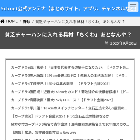
コ
ナ
5ch.net公式アンテナ【まとめサイト、アプリ、チャンネルなど】
ン
ビ
テ
ゲ
HOME
ン
ー
野球
貧乏チャーハンに入れる具材「ちくわ」あとなんや？
ツ
シ
貧乏チャーハンに入れる具材「ちくわ」あとなんや？
へ
ョ
ス
ン
2025年9月20日
キ
に
ッ
移
プ
動
カープドラ6西川篤夢！「日本を代表する遊撃手になりたい」【ドラフト会議2025】
カープドラ5赤木晴哉！191cm最速153キロ！佛教大の本格派右腕！【ドラフト会議2025】
カープドラ4工藤泰己！159キロ北の剛腕！【ドラフト会議2025】
カープドラ3勝田成！近畿大163cmセカンド！菊池涼介の後継者候補！【ドラフト会議2025】
カープドラ2齊藤汰直！亜大152キロエース！【ドラフト会議2025】
カープドラ1平川蓮！187cmのスイッチヒッター！立石正広を外し2度目の重複も新井監督がクジを引き当てる！【ドラフト会議2025】
【カープ実況】ドラフト会議2025！ドラ1立石正広の獲得なるか
緒方孝市カープドラ3指名で青学出禁！澤﨑俊和の逆指名まで10年間スカウト出禁
【朗報】広島、攻守最強都市だったｗｗｗ