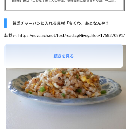
【悲報】彼女「ごめん！俺くんの貯金、情報商材に使っちゃった」→…問い詰めたらギャン泣きされたんだが俺が悪いのか？
貧乏チャーハンに入れる具材「ちくわ」あとなんや？
転載元:
https://nova.5ch.net/test/read.cgi/livegalileo/1758270891/
続きを見る