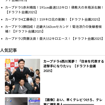
カープドラ5赤木晴哉！191cm最速153キロ！佛教大の本格派右腕！
【ドラフト会議2025】
カープドラ4工藤泰己！159キロ北の剛腕！【ドラフト会議2025】
カープドラ3勝田成！近畿大163cmセカンド！菊池涼介の後継者候
補！【ドラフト会議2025】
カープドラ2齊藤汰直！亜大152キロエース！【ドラフト会議2025】
人気記事
カープドラ6西川篤夢！「日本を代表する
遊撃手になりたい」【ドラフト会議
2025】
【画像】おい、早くテレビつけろ、テレ
東に爆乳美人wwwwwwwwwwww