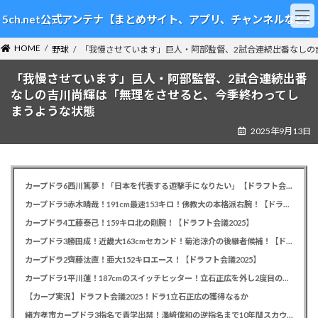
コ
ナ
5ch.net公式アンテナ【まとめサイト、アプリ、チャンネルなど】
ン
ビ
テ
ゲ
HOME
ン
ー
野球
「我慢させています」巨人・阿部監督、2試合連続出番なしの
ツ
シ
「我慢させています」巨人・阿部監督、2試合連続出番
へ
ョ
ス
ン
なしの吉川尚輝は「無理をさせると、今季終わってし
キ
に
まうような状態
ッ
移
2025年9月13日
プ
動
カープドラ6西川篤夢！「日本を代表する遊撃手になりたい」【ドラフト会議2025】
カープドラ5赤木晴哉！191cm最速153キロ！佛教大の本格派右腕！【ドラフト会議2025】
カープドラ4工藤泰己！159キロ北の剛腕！【ドラフト会議2025】
カープドラ3勝田成！近畿大163cmセカンド！菊池涼介の後継者候補！【ドラフト会議2025】
カープドラ2齊藤汰直！亜大152キロエース！【ドラフト会議2025】
カープドラ1平川蓮！187cmのスイッチヒッター！立石正広を外し2度目の重複も新井監督がクジを引き当てる！【ドラフト会議2025】
【カープ実況】ドラフト会議2025！ドラ1立石正広の獲得なるか
緒方孝市カープドラ3指名で青学出禁！澤﨑俊和の逆指名まで10年間スカウト出禁