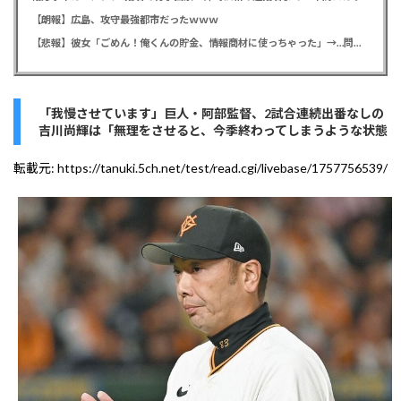
【朗報】広島、攻守最強都市だったｗｗｗ
【悲報】彼女「ごめん！俺くんの貯金、情報商材に使っちゃった」→…問い詰めたらギャン泣きされたんだが俺が悪いのか？
「我慢させています」巨人・阿部監督、2試合連続出番なしの
吉川尚輝は「無理をさせると、今季終わってしまうような状態
転載元:
https://tanuki.5ch.net/test/read.cgi/livebase/1757756539/