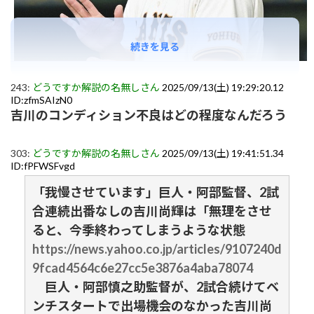
続きを見る
243:
どうですか解説の名無しさん
2025/09/13(土) 19:29:20.12
ID:zfmSAIzN0
吉川のコンディション不良はどの程度なんだろう
303:
どうですか解説の名無しさん
2025/09/13(土) 19:41:51.34
ID:fPFWSFvgd
「我慢させています」巨人・阿部監督、2試
合連続出番なしの吉川尚輝は「無理をさせ
ると、今季終わってしまうような状態
https://news.yahoo.co.jp/articles/9107240d
9fcad4564c6e27cc5e3876a4aba78074
巨人・阿部慎之助監督が、2試合続けてベ
ンチスタートで出場機会のなかった吉川尚