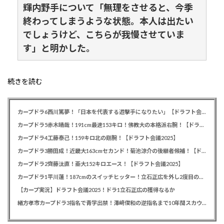
輝内野手について「無理をさせると、今季
終わってしまうような状態。本人は出たい
でしょうけど、こちらが我慢させていま
す」と明かした。
続きを読む
カープドラ6西川篤夢！「日本を代表する遊撃手になりたい」【ドラフト会議2025】
カープドラ5赤木晴哉！191cm最速153キロ！佛教大の本格派右腕！【ドラフト会議2025】
カープドラ4工藤泰己！159キロ北の剛腕！【ドラフト会議2025】
カープドラ3勝田成！近畿大163cmセカンド！菊池涼介の後継者候補！【ドラフト会議2025】
カープドラ2齊藤汰直！亜大152キロエース！【ドラフト会議2025】
カープドラ1平川蓮！187cmのスイッチヒッター！立石正広を外し2度目の重複も新井監督がクジを引き当てる！【ドラフト会議2025】
【カープ実況】ドラフト会議2025！ドラ1立石正広の獲得なるか
緒方孝市カープドラ3指名で青学出禁！澤﨑俊和の逆指名まで10年間スカウト出禁