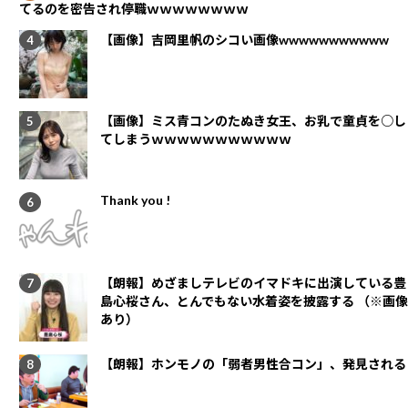
てるのを密告され停職ｗｗｗｗｗｗｗｗ
【画像】吉岡里帆のシコい画像wwwwwwwwwww
【画像】ミス青コンのたぬき女王、お乳で童貞を○し
てしまうｗｗｗｗｗｗｗｗｗｗｗ
Thank you !
【朗報】めざましテレビのイマドキに出演している豊
島心桜さん、とんでもない水着姿を披露する （※画像
あり）
【朗報】ホンモノの「弱者男性合コン」、発見される