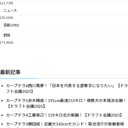
(21,739)
ニュース
(35,000)
芸能 (282)
野球
(71,400)
最新記事
カープドラ6西川篤夢！「日本を代表する遊撃手になりたい」【ドラ
フト会議2025】
カープドラ5赤木晴哉！191cm最速153キロ！佛教大の本格派右腕！
【ドラフト会議2025】
カープドラ4工藤泰己！159キロ北の剛腕！【ドラフト会議2025】
カープドラ3勝田成！近畿大163cmセカンド！菊池涼介の後継者候