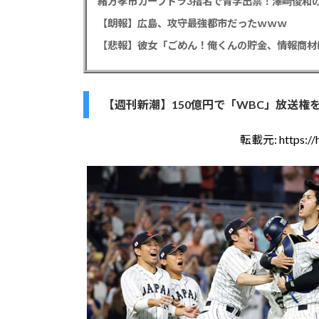
緒方孝市カープドラ3指名で青学出禁！澤﨑俊和の
【朗報】広島、攻守最強都市だったｗｗｗ
【週刊新潮】150億円で「WBC」放送権を獲
転載元:
https:/