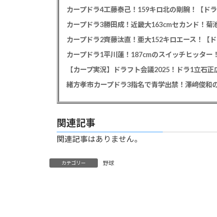
カープドラ4工藤泰己！159キロ北の剛腕！【ドラ
カープドラ3勝田成！近畿大163cmセカンド！菊
カープドラ2齊藤汰直！亜大152キロエース！【ド
【カープ実況】ドラフト会議2025！ドラ1立石
緒方孝市カープドラ3指名で青学出禁！澤﨑俊和の
関連記事
関連記事はありません。
野球
カテゴリー