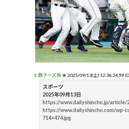
1:
鉄チーズ烏 ★
2025/09/13(土) 12:36:24.99 I
スポーツ
2025年09月13日
https://www.dailyshincho.jp/article
https://www.dailyshincho.com/wp-c
714×474.jpg