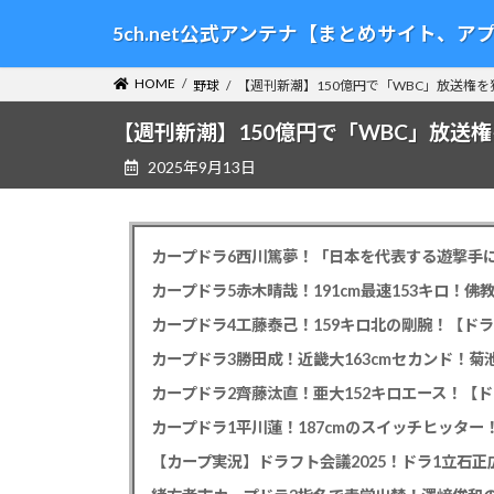
コ
ナ
5ch.net公式アンテナ【まとめサイト、
ン
ビ
テ
ゲ
HOME
野球
【週刊新潮】150億円で「WBC」放送権を獲得
ン
ー
ツ
シ
【週刊新潮】150億円で「WBC」放送権を
へ
ョ
2025年9月13日
ス
ン
キ
に
ッ
移
プ
動
カープドラ6西川篤夢！「日本を代表する遊撃手に
カープドラ5赤木晴哉！191cm最速153キロ！佛
カープドラ4工藤泰己！159キロ北の剛腕！【ドラ
カープドラ3勝田成！近畿大163cmセカンド！菊
カープドラ2齊藤汰直！亜大152キロエース！【ド
【カープ実況】ドラフト会議2025！ドラ1立石