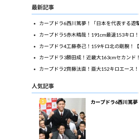
最新記事
カープドラ6西川篤夢！「日本を代表する遊撃
カープドラ5赤木晴哉！191cm最速153キ
カープドラ4工藤泰己！159キロ北の剛腕！【
カープドラ3勝田成！近畿大163cmセカンド
カープドラ2齊藤汰直！亜大152キロエース！
人気記事
カープドラ6西川篤夢