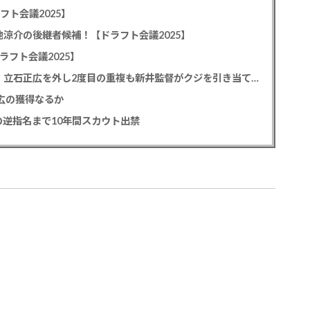
フト会議2025】
池涼介の後継者候補！【ドラフト会議2025】
ラフト会議2025】
カープドラ1平川蓮！187cmのスイッチヒッター！立石正広を外し2度目の重複も新井監督がクジを引き当てる！【ドラフト会議2025】
正広の獲得なるか
逆指名まで10年間スカウト出禁