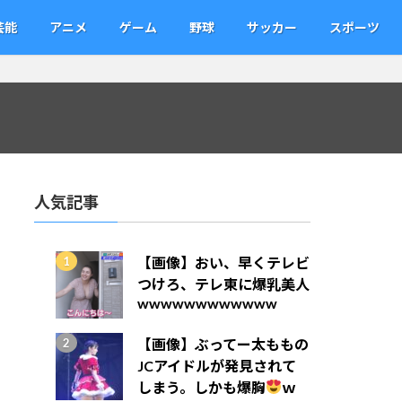
芸能
アニメ
ゲーム
野球
サッカー
スポーツ
人気記事
【画像】おい、早くテレビ
つけろ、テレ東に爆乳美人
wwwwwwwwwwww
【画像】ぶってー太ももの
JCアイドルが発見されて
しまう。しかも爆胸
ｗ