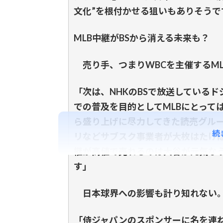
文化”を根付かせる狙いもありそうで
MLB中継がBSから消える未来も？
売り手、つまりWBCを主催するML
「次は、NHKのBSで放送している
での普及を目的としてMLBにとって
ら盛り上げに尽力してきた読売グル
続
リなどサブスク事業者が大枚はたけば
継が高値で売れるのは大谷が元気なう
す」
日本球界への影響も計り知れない
「侍ジャパンのスポンサーに名を連