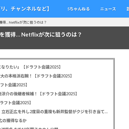
アプリ、チャンネルなど】
5ちゃんねる
ニュース
… Netflixが次に狙うのは？
獲得… Netflixが次に狙うのは？
なりたい」【ドラフト会議2025】
教大の本格派右腕！【ドラフト会議2025】
フト会議2025】
池涼介の後継者候補！【ドラフト会議2025】
ラフト会議2025】
カープドラ1平川蓮！187cmのスイッチヒッター！立石正広を外し2度目の重複も新井監督がクジを引き当てる！【ドラフト会議2025】
正広の獲得なるか