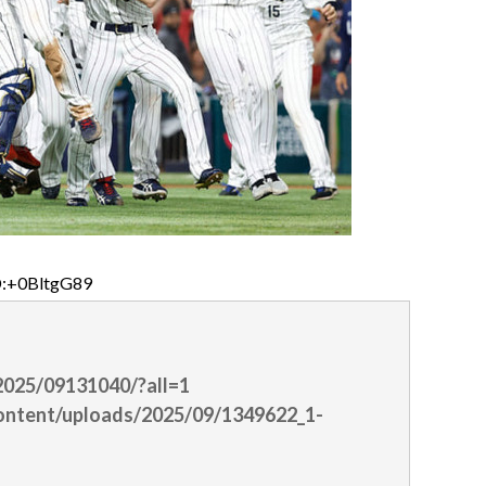
D:+0BltgG89
/2025/09131040/?all=1
ontent/uploads/2025/09/1349622_1-