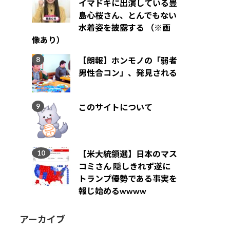
イマドキに出演している豊
島心桜さん、とんでもない
水着姿を披露する （※画
像あり）
【朗報】ホンモノの「弱者
男性合コン」、発見される
このサイトについて
【米大統領選】日本のマス
コミさん 隠しきれず遂に
トランプ優勢である事実を
報じ始めるwwww
アーカイブ