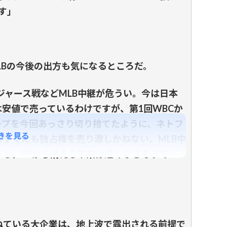
す」
Bの今後の出方も気になるところだ。
ドジャース戦などMLB中継が危うい。今は日本
は安値で売っているわけですが、第1回WBCか
ープを今回あっさり切り捨てたように、ネトフ
きを見る
すぐにも独占権を売り渡しかねない。MLB中
ち。BSから消える未来は遠くなさそうで
。
ねている大企業は、地上波で露出される前提で