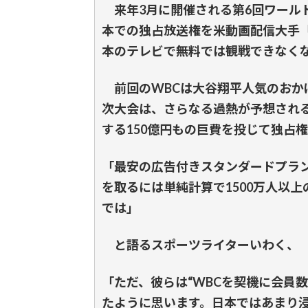
来年3月に開催される第6回ワール
本での独占放送権を米動画配信大手
本のテレビで無料では観戦できなく
前回のWBCは大谷翔平人気のおか
次大会は、さらなる過熱が予想され
する150億円もの巨費を投じて独占
「最安の広告付きスタンダードプラン
を取るには単純計算で1500万人以
では」
と語るスポーツライターいわく、
「ただ、彼らは“WBCを契機に会員
たように思います。日本ではあまり浸