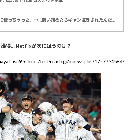
逆指名まで10年間スカウト出禁
【悲報】彼女「ごめん！俺くんの貯金、情報商材に使っちゃった」→…問い詰めたらギャン泣きされたんだが俺が悪いのか？
得… Netflixが次に狙うのは？
/hayabusa9.5ch.net/test/read.cgi/mnewsplus/1757734584/