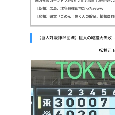
緒方孝市カープドラ3指名で青学出禁！澤﨑俊和の
【朗報】広島、攻守最強都市だったｗｗｗ
【巨人対阪神25回戦】巨人の継投大失敗…
転載元: