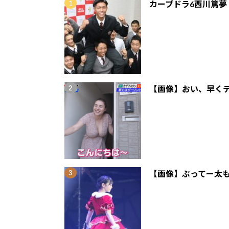
カープドラ6西川篤夢
【画像】おい、早くテ
【画像】ぶってー太も