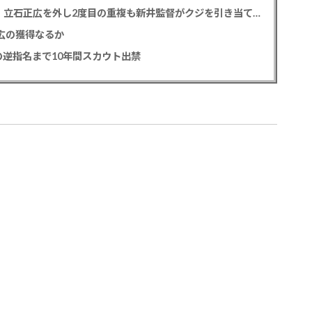
カープドラ1平川蓮！187cmのスイッチヒッター！立石正広を外し2度目の重複も新井監督がクジを引き当てる！【ドラフト会議2025】
正広の獲得なるか
逆指名まで10年間スカウト出禁