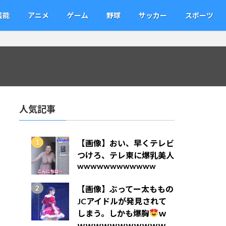
芸能
アニメ
ゲーム
野球
サッカー
スポーツ
人気記事
【画像】おい、早くテレビ
つけろ、テレ東に爆乳美人
wwwwwwwwwwww
【画像】ぶってー太ももの
JCアイドルが発見されて
しまう。しかも爆胸
ｗ
ｗｗｗｗｗｗｗｗｗｗｗ