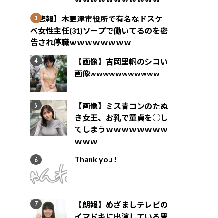
【悲報】木更津市役所で有名なドスケ
ベ女性主任(31)ソープで働いてるのを密
告され停職ｗｗｗｗｗｗｗｗ
【画像】吉岡里帆のシコい
画像wwwwwwwwwww
【画像】ミス青コンのたぬ
き女王、お乳で童貞を○し
てしまうｗｗｗｗｗｗｗｗ
ｗｗｗ
Thank you !
【朗報】めざましテレビの
イマドキに出演している豊