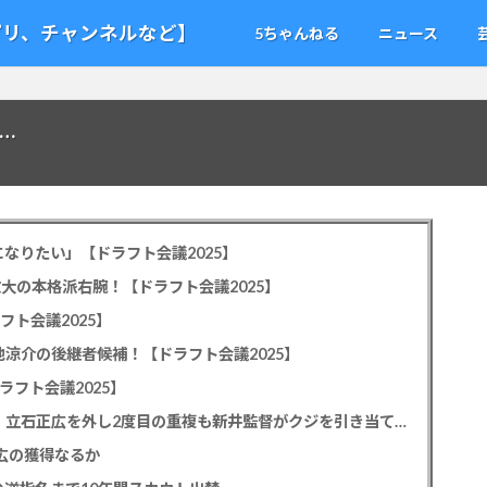
アプリ、チャンネルなど】
5ちゃんねる
ニュース
…
なりたい」【ドラフト会議2025】
教大の本格派右腕！【ドラフト会議2025】
フト会議2025】
池涼介の後継者候補！【ドラフト会議2025】
ラフト会議2025】
カープドラ1平川蓮！187cmのスイッチヒッター！立石正広を外し2度目の重複も新井監督がクジを引き当てる！【ドラフト会議2025】
正広の獲得なるか