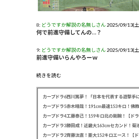
8:
どうですか解説の名無しさん
2025/09/13(土)
何で前進守備してんの…？
9:
どうですか解説の名無しさん
2025/09/13(土
前進守備いらんやろーｗ
続きを読む
カープドラ6西川篤夢！「日本を代表する遊撃手に
カープドラ5赤木晴哉！191cm最速153キロ！佛
カープドラ4工藤泰己！159キロ北の剛腕！【ドラ
カープドラ3勝田成！近畿大163cmセカンド！菊
カープドラ2齊藤汰直！亜大152キロエース！【ド