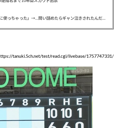
逆指名まで10年間スカウト出禁
【悲報】彼女「ごめん！俺くんの貯金、情報商材に使っちゃった」→…問い詰めたらギャン泣きされたんだが俺が悪いのか？
https://tanuki.5ch.net/test/read.cgi/livebase/1757747331/