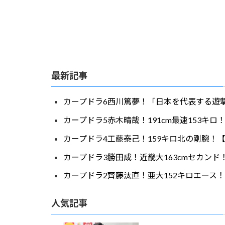
最新記事
カープドラ6西川篤夢！「日本を代表する遊撃
カープドラ5赤木晴哉！191cm最速153キ
カープドラ4工藤泰己！159キロ北の剛腕！【
カープドラ3勝田成！近畿大163cmセカンド
カープドラ2齊藤汰直！亜大152キロエース！
人気記事