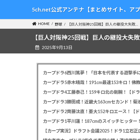
コ
ナ
5ch.net公式アンテナ【まとめサイト、
ン
ビ
テ
ゲ
HOME
野球
【巨人対阪神25回戦】巨人の継投大失敗…
ン
ー
ツ
シ
【巨人対阪神25回戦】巨人の継投大失敗
へ
ョ
2025年9月13日
ス
ン
キ
に
ッ
移
プ
動
カープドラ6西川篤夢！「日本を代表する遊撃手に
カープドラ5赤木晴哉！191cm最速153キロ！佛
カープドラ4工藤泰己！159キロ北の剛腕！【ドラ
カープドラ3勝田成！近畿大163cmセカンド！菊
カープドラ2齊藤汰直！亜大152キロエース！【ド
【カープ実況】ドラフト会議2025！ドラ1立石