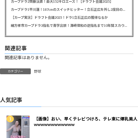
カープドラ2齊藤汰直！亜大152キロエース！【ドラフト会議2025】
カープドラ1平川蓮！187cmのスイッチヒッター！立石正広を外し2度目の重複も新井監督がクジを引き当てる！【ドラフト会議2025】
【カープ実況】ドラフト会議2025！ドラ1立石正広の獲得なるか
緒方孝市カープドラ3指名で青学出禁！澤﨑俊和の逆指名まで10年間スカウト出禁
関連記事
関連記事はありません。
野球
カテゴリー
人気記事
【画像】おい、早くテレビつけろ、テレ東に爆乳美人
wwwwwwwwwwww