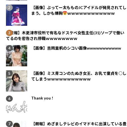
【画像】ぶってー太もものJCアイドルが発見されてし
まう。しかも爆胸
ｗｗｗｗｗｗｗｗｗｗｗｗ
【悲報】木更津市役所で有名なドスケベ女性主任(31)ソープで働い
てるのを密告され停職ｗｗｗｗｗｗｗｗ
【画像】吉岡里帆のシコい画像wwwwwwwwwww
【画像】ミス青コンのたぬき女王、お乳で童貞を○し
てしまうｗｗｗｗｗｗｗｗｗｗｗ
Thank you !
【朗報】めざましテレビのイマドキに出演している豊