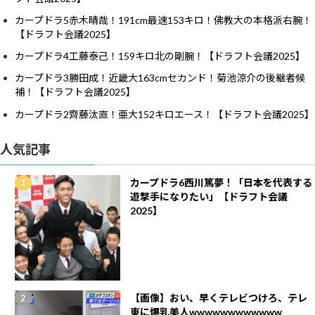
カープドラ5赤木晴哉！191cm最速153キロ！佛教大の本格派右腕！
【ドラフト会議2025】
カープドラ4工藤泰己！159キロ北の剛腕！【ドラフト会議2025】
カープドラ3勝田成！近畿大163cmセカンド！菊池涼介の後継者候
補！【ドラフト会議2025】
カープドラ2齊藤汰直！亜大152キロエース！【ドラフト会議2025】
人気記事
カープドラ6西川篤夢！「日本を代表する
遊撃手になりたい」【ドラフト会議
2025】
【画像】おい、早くテレビつけろ、テレ
東に爆乳美人wwwwwwwwwwww