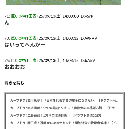
71:
巨0-0神(1回表)
25/09/13(土) 14:08:00 ID:vSrR
ん
73:
巨0-0神(1回表)
25/09/13(土) 14:08:12 ID:WPVV
はいってへんかー
75:
巨0-0神(1回表)
25/09/13(土) 14:08:15 ID:bA5V
おおおお
続きを読む
カープドラ6西川篤夢！「日本を代表する遊撃手になりたい」【ドラフト会議2025】
カープドラ5赤木晴哉！191cm最速153キロ！佛教大の本格派右腕！【ドラフト会議2025】
カープドラ4工藤泰己！159キロ北の剛腕！【ドラフト会議2025】
カープドラ3勝田成！近畿大163cmセカンド！菊池涼介の後継者候補！【ドラフト会議2025】