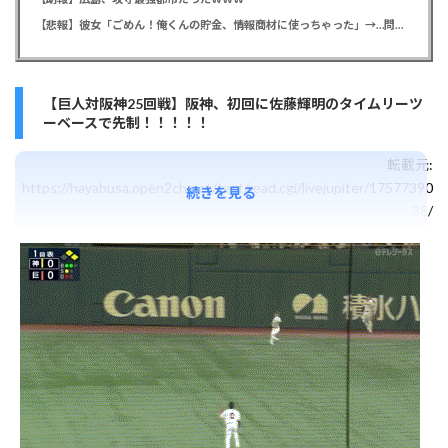
【悲報】彼女「ごめん！俺くんの貯金、情報商材に使っちゃった」→…問い詰めたらギャン泣きされたんだが俺が悪いのか？
【巨人対阪神25回戦】阪神、初回に佐藤輝明のタイムリーツ
ーベースで先制！！！！！
転載元:
https://hayabusa.open2ch.net/test/read.cgi/livejupiter/17577390
続きを見る
35/