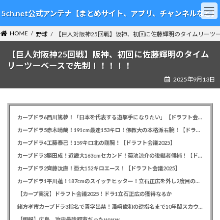
コ
ナ
5ch.net公式アンテナ【まとめサイト、アプリ、チャンネルなど】
ン
ビ
テ
ゲ
HOME
ン
ー
野球
【巨人対阪神25回戦】阪神、初回に佐藤輝明のタイムリーツ
ツ
シ
【巨人対阪神25回戦】阪神、初回に佐藤輝明のタイム
へ
ョ
ス
ン
リーツーベースで先制！！！！！
キ
に
2025年9月13日
ッ
移
プ
動
カープドラ6西川篤夢！「日本を代表する遊撃手になりたい」【ドラフト会議2025】
カープドラ5赤木晴哉！191cm最速153キロ！佛教大の本格派右腕！【ドラフト会議2025】
カープドラ4工藤泰己！159キロ北の剛腕！【ドラフト会議2025】
カープドラ3勝田成！近畿大163cmセカンド！菊池涼介の後継者候補！【ドラフト会議2025】
カープドラ2齊藤汰直！亜大152キロエース！【ドラフト会議2025】
カープドラ1平川蓮！187cmのスイッチヒッター！立石正広を外し2度目の重複も新井監督がクジを引き当てる！【ドラフト会議2025】
【カープ実況】ドラフト会議2025！ドラ1立石正広の獲得なるか
緒方孝市カープドラ3指名で青学出禁！澤﨑俊和の逆指名まで10年間スカウト出禁
【朗報】広島、攻守最強都市だったｗｗｗ