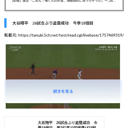
【悲報】彼女「ごめん！俺くんの貯金、情報商材に使っちゃった」→…問い詰めたらギャン泣きされたんだが俺が悪いのか？
大谷翔平 26試合ぶり盗塁成功 今季18個目
転載元:
https://tanuki.5ch.net/test/read.cgi/livebase/1757469319/
続きを見る