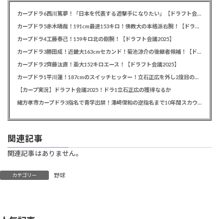
カープドラ6西川篤夢！「日本を代表する遊撃手になりたい」【ドラフト会議2025】
カープドラ5赤木晴哉！191cm最速153キロ！佛教大の本格派右腕！【ドラフト会議2025】
カープドラ4工藤泰己！159キロ北の剛腕！【ドラフト会議2025】
カープドラ3勝田成！近畿大163cmセカンド！菊池涼介の後継者候補！【ドラフト会議2025】
カープドラ2齊藤汰直！亜大152キロエース！【ドラフト会議2025】
カープドラ1平川蓮！187cmのスイッチヒッター！立石正広を外し2度目の重複も新井監督がクジを引き当てる！【ドラフト会議2025】
【カープ実況】ドラフト会議2025！ドラ1立石正広の獲得なるか
緒方孝市カープドラ3指名で青学出禁！澤﨑俊和の逆指名まで10年間スカウト出禁
関連記事
関連記事はありません。
野球
カテゴリー