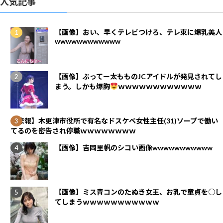
人気記事
【画像】おい、早くテレビつけろ、テレ東に爆乳美人
wwwwwwwwwwww
【画像】ぶってー太もものJCアイドルが発見されてし
まう。しかも爆胸
ｗｗｗｗｗｗｗｗｗｗｗｗ
【悲報】木更津市役所で有名なドスケベ女性主任(31)ソープで働い
てるのを密告され停職ｗｗｗｗｗｗｗｗ
【画像】吉岡里帆のシコい画像wwwwwwwwwww
【画像】ミス青コンのたぬき女王、お乳で童貞を○し
てしまうｗｗｗｗｗｗｗｗｗｗｗ