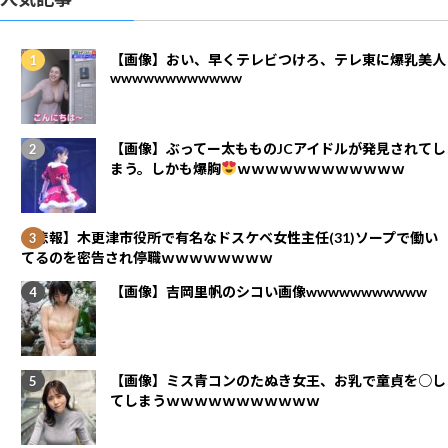
【画像】おい、早くテレビつけろ、テレ東に爆乳美人
wwwwwwwwwwww
【画像】ぶってー太もものJCアイドルが発見されてし
まう。しかも爆胸
ｗｗｗｗｗｗｗｗｗｗｗｗ
【悲報】木更津市役所で有名なドスケベ女性主任(31)ソープで働い
てるのを密告され停職ｗｗｗｗｗｗｗｗ
【画像】吉岡里帆のシコい画像wwwwwwwwwww
【画像】ミス青コンのたぬき女王、お乳で童貞を○し
てしまうｗｗｗｗｗｗｗｗｗｗｗ