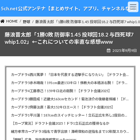
コ
ナ
5ch.net公式アンテナ【まとめサイト、アプリ、チャンネルなど】
ン
ビ
テ
ゲ
HOME
ン
ー
野球
藤浪晋太郎「1勝0敗 防御率1.45 投球回18.2 与四死球7 whi
ツ
シ
藤浪晋太郎「1勝0敗 防御率1.45 投球回18.2 与四死球7
へ
ョ
ス
ン
whip1.02」←これについての率直な感想www
キ
に
2025年9月9日
ッ
移
プ
動
カープドラ6西川篤夢！「日本を代表する遊撃手になりたい」【ドラフト会議2025】
カープドラ5赤木晴哉！191cm最速153キロ！佛教大の本格派右腕！【ドラフト会議2025】
カープドラ4工藤泰己！159キロ北の剛腕！【ドラフト会議2025】
カープドラ3勝田成！近畿大163cmセカンド！菊池涼介の後継者候補！【ドラフト会議2025】
カープドラ2齊藤汰直！亜大152キロエース！【ドラフト会議2025】
カープドラ1平川蓮！187cmのスイッチヒッター！立石正広を外し2度目の重複も新井監督がクジを引き当てる！【ドラフト会議2025】
【カープ実況】ドラフト会議2025！ドラ1立石正広の獲得なるか
緒方孝市カープドラ3指名で青学出禁！澤﨑俊和の逆指名まで10年間スカウト出禁
【朗報】広島、攻守最強都市だったｗｗｗ