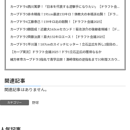
カープドラ6西川篤夢！「日本を代表する遊撃手になりたい」【ドラフト会議2025】
カープドラ5赤木晴哉！191cm最速153キロ！佛教大の本格派右腕！【ドラフト会議2025】
カープドラ4工藤泰己！159キロ北の剛腕！【ドラフト会議2025】
カープドラ3勝田成！近畿大163cmセカンド！菊池涼介の後継者候補！【ドラフト会議2025】
カープドラ2齊藤汰直！亜大152キロエース！【ドラフト会議2025】
カープドラ1平川蓮！187cmのスイッチヒッター！立石正広を外し2度目の重複も新井監督がクジを引き当てる！【ドラフト会議2025】
【カープ実況】ドラフト会議2025！ドラ1立石正広の獲得なるか
緒方孝市カープドラ3指名で青学出禁！澤﨑俊和の逆指名まで10年間スカウト出禁
関連記事
関連記事はありません。
野球
カテゴリー
人気記事