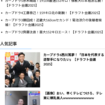
カープドラ5赤木晴哉！191cm最速153キロ！佛教大の本格派右腕！
【ドラフト会議2025】
カープドラ4工藤泰己！159キロ北の剛腕！【ドラフト会議2025】
カープドラ3勝田成！近畿大163cmセカンド！菊池涼介の後継者候
補！【ドラフト会議2025】
カープドラ2齊藤汰直！亜大152キロエース！【ドラフト会議2025】
人気記事
カープドラ6西川篤夢！「日本を代表する
遊撃手になりたい」【ドラフト会議
2025】
【画像】おい、早くテレビつけろ、テレ
東に爆乳美人wwwwwwwwwwww