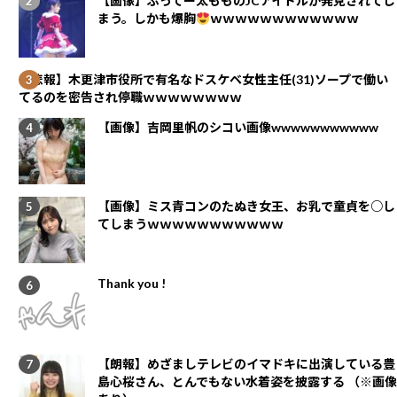
【画像】ぶってー太もものJCアイドルが発見されてし
まう。しかも爆胸
ｗｗｗｗｗｗｗｗｗｗｗｗ
【悲報】木更津市役所で有名なドスケベ女性主任(31)ソープで働い
てるのを密告され停職ｗｗｗｗｗｗｗｗ
【画像】吉岡里帆のシコい画像wwwwwwwwwww
【画像】ミス青コンのたぬき女王、お乳で童貞を○し
てしまうｗｗｗｗｗｗｗｗｗｗｗ
Thank you !
【朗報】めざましテレビのイマドキに出演している豊
島心桜さん、とんでもない水着姿を披露する （※画像