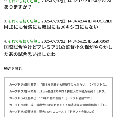
1:
それでも動く名無し
2025/09/07(日) 14:32:37.12 ID:5AdpsvIW0
ありますか？
3:
それでも動く名無し
2025/09/07(日) 14:34:42.44 ID:VFUCX2fL0
MLBにも台湾にも韓国にもメキシコにもない
4:
それでも動く名無し
2025/09/07(日) 14:34:56.21 ID:uuffX8Si0
国際試合やけどプレミア11の監督小久保がやらかし
たあの試合思い出したわ
続きを読む
カープドラ6西川篤夢！「日本を代表する遊撃手になりたい」【ドラフト会議2025】
カープドラ5赤木晴哉！191cm最速153キロ！佛教大の本格派右腕！【ドラフト会議2025】
カープドラ4工藤泰己！159キロ北の剛腕！【ドラフト会議2025】
カープドラ3勝田成！近畿大163cmセカンド！菊池涼介の後継者候補！【ドラフト会議2025】
カープドラ2齊藤汰直！亜大152キロエース！【ドラフト会議2025】