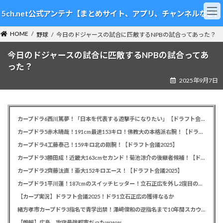
コ
ナ
5ch.net公式アンテナ【まとめサイト、アプリ、チャンネルなど】
ン
ビ
テ
ゲ
HOME
ン
ー
野球
今日のドジャースの試合に匹敵するNPBの試合ってあった？
ツ
シ
今日のドジャースの試合に匹敵するNPBの試合ってあ
へ
ョ
ス
ン
った？
キ
に
2025年9月7日
ッ
移
プ
動
カープドラ6西川篤夢！「日本を代表する遊撃手になりたい」【ドラフト会議2025】
カープドラ5赤木晴哉！191cm最速153キロ！佛教大の本格派右腕！【ドラフト会議2025】
カープドラ4工藤泰己！159キロ北の剛腕！【ドラフト会議2025】
カープドラ3勝田成！近畿大163cmセカンド！菊池涼介の後継者候補！【ドラフト会議2025】
カープドラ2齊藤汰直！亜大152キロエース！【ドラフト会議2025】
カープドラ1平川蓮！187cmのスイッチヒッター！立石正広を外し2度目の重複も新井監督がクジを引き当てる！【ドラフト会議2025】
【カープ実況】ドラフト会議2025！ドラ1立石正広の獲得なるか
緒方孝市カープドラ3指名で青学出禁！澤﨑俊和の逆指名まで10年間スカウト出禁
【朗報】広島、攻守最強都市だったｗｗｗ