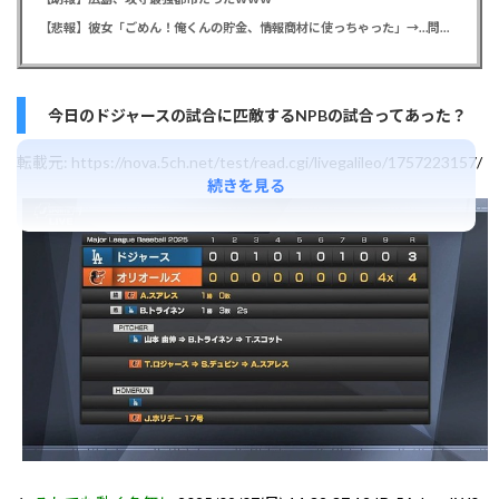
【悲報】彼女「ごめん！俺くんの貯金、情報商材に使っちゃった」→…問い詰めたらギャン泣きされたんだが俺が悪いのか？
今日のドジャースの試合に匹敵するNPBの試合ってあった？
転載元:
https://nova.5ch.net/test/read.cgi/livegalileo/1757223157/
続きを見る