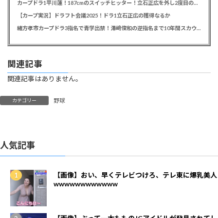
カープドラ1平川蓮！187cmのスイッチヒッター！立石正広を外し2度目の重複も新井監督がクジを引き当てる！【ドラフト会議2025】
【カープ実況】ドラフト会議2025！ドラ1立石正広の獲得なるか
緒方孝市カープドラ3指名で青学出禁！澤﨑俊和の逆指名まで10年間スカウト出禁
関連記事
関連記事はありません。
野球
カテゴリー
人気記事
【画像】おい、早くテレビつけろ、テレ東に爆乳美人
wwwwwwwwwwww