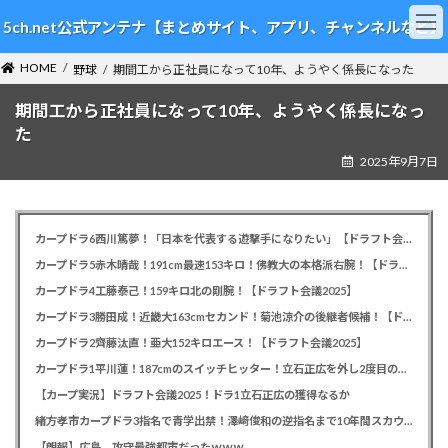
コ
ナ
5ch.net公式アンテナ【まとめサイト、アプリ、チャンネルなど】
ン
ビ
テ
ゲ
HOME
ン
ー
野球
期間工から正社員になって10年、ようやく係長になった
ツ
シ
期間工から正社員になって10年、ようやく係長になっ
へ
ョ
ス
ン
た
キ
に
2025年9月7日
ッ
移
プ
動
カープドラ6西川篤夢！「日本を代表する遊撃手になりたい」【ドラフト会議2025】
カープドラ5赤木晴哉！191cm最速153キロ！佛教大の本格派右腕！【ドラフト会議2025】
カープドラ4工藤泰己！159キロ北の剛腕！【ドラフト会議2025】
カープドラ3勝田成！近畿大163cmセカンド！菊池涼介の後継者候補！【ドラフト会議2025】
カープドラ2齊藤汰直！亜大152キロエース！【ドラフト会議2025】
カープドラ1平川蓮！187cmのスイッチヒッター！立石正広を外し2度目の重複も新井監督がクジを引き当てる！【ドラフト会議2025】
【カープ実況】ドラフト会議2025！ドラ1立石正広の獲得なるか
緒方孝市カープドラ3指名で青学出禁！澤﨑俊和の逆指名まで10年間スカウト出禁
【朗報】広島、攻守最強都市だったｗｗｗ