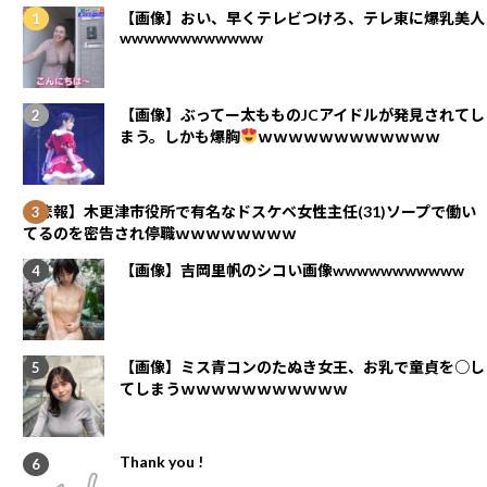
【画像】おい、早くテレビつけろ、テレ東に爆乳美人
wwwwwwwwwwww
【画像】ぶってー太もものJCアイドルが発見されてし
まう。しかも爆胸
ｗｗｗｗｗｗｗｗｗｗｗｗ
【悲報】木更津市役所で有名なドスケベ女性主任(31)ソープで働い
てるのを密告され停職ｗｗｗｗｗｗｗｗ
【画像】吉岡里帆のシコい画像wwwwwwwwwww
【画像】ミス青コンのたぬき女王、お乳で童貞を○し
てしまうｗｗｗｗｗｗｗｗｗｗｗ
Thank you !