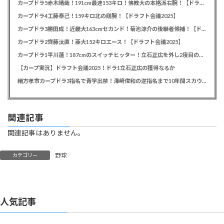
カープドラ5赤木晴哉！191cm最速153キロ！佛教大の本格派右腕！【ドラフト会議2025】
カープドラ4工藤泰己！159キロ北の剛腕！【ドラフト会議2025】
カープドラ3勝田成！近畿大163cmセカンド！菊池涼介の後継者候補！【ドラフト会議2025】
カープドラ2齊藤汰直！亜大152キロエース！【ドラフト会議2025】
カープドラ1平川蓮！187cmのスイッチヒッター！立石正広を外し2度目の重複も新井監督がクジを引き当てる！【ドラフト会議2025】
【カープ実況】ドラフト会議2025！ドラ1立石正広の獲得なるか
緒方孝市カープドラ3指名で青学出禁！澤﨑俊和の逆指名まで10年間スカウト出禁
関連記事
関連記事はありません。
野球
カテゴリー
人気記事