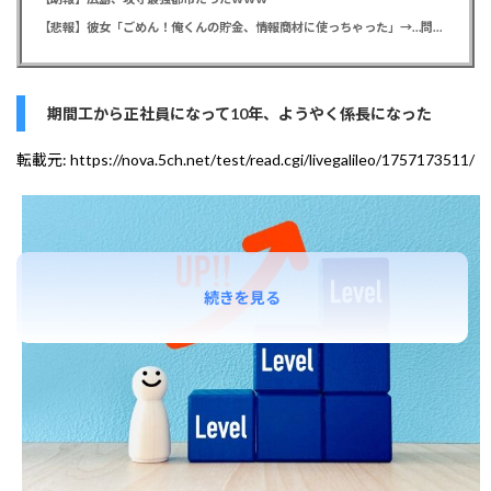
【悲報】彼女「ごめん！俺くんの貯金、情報商材に使っちゃった」→…問い詰めたらギャン泣きされたんだが俺が悪いのか？
期間工から正社員になって10年、ようやく係長になった
転載元:
https://nova.5ch.net/test/read.cgi/livegalileo/1757173511/
続きを見る