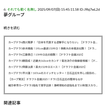
6:
それでも動く名無し
2025/09/07(日) 15:45:11.58 ID:J9bj7wL2d
夢グループ
続きを読む
カープドラ6西川篤夢！「日本を代表する遊撃手になりたい」【ドラフト会議2025】
カープドラ5赤木晴哉！191cm最速153キロ！佛教大の本格派右腕！【ドラフト会議2025】
カープドラ4工藤泰己！159キロ北の剛腕！【ドラフト会議2025】
カープドラ3勝田成！近畿大163cmセカンド！菊池涼介の後継者候補！【ドラフト会議2025】
カープドラ2齊藤汰直！亜大152キロエース！【ドラフト会議2025】
カープドラ1平川蓮！187cmのスイッチヒッター！立石正広を外し2度目の重複も新井監督がクジを引き当てる！【ドラフト会議2025】
【カープ実況】ドラフト会議2025！ドラ1立石正広の獲得なるか
緒方孝市カープドラ3指名で青学出禁！澤﨑俊和の逆指名まで10年間スカウト出禁
関連記事