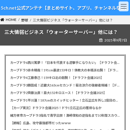
コ
ナ
5ch.net公式アンテナ【まとめサイト、アプリ、チャンネルなど】
ン
ビ
テ
ゲ
HOME
ン
ー
野球
三大情弱ビジネス「ウォーターサーバー」他には？
ツ
シ
三大情弱ビジネス「ウォーターサーバー」他には？
へ
ョ
ス
ン
2025年9月7日
キ
に
ッ
移
プ
動
カープドラ6西川篤夢！「日本を代表する遊撃手になりたい」【ドラフト会議2025】
カープドラ5赤木晴哉！191cm最速153キロ！佛教大の本格派右腕！【ドラフト会議2025】
カープドラ4工藤泰己！159キロ北の剛腕！【ドラフト会議2025】
カープドラ3勝田成！近畿大163cmセカンド！菊池涼介の後継者候補！【ドラフト会議2025】
カープドラ2齊藤汰直！亜大152キロエース！【ドラフト会議2025】
カープドラ1平川蓮！187cmのスイッチヒッター！立石正広を外し2度目の重複も新井監督がクジを引き当てる！【ドラフト会議2025】
【カープ実況】ドラフト会議2025！ドラ1立石正広の獲得なるか
緒方孝市カープドラ3指名で青学出禁！澤﨑俊和の逆指名まで10年間スカウト出禁
【朗報】広島、攻守最強都市だったｗｗｗ