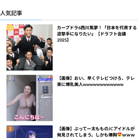
人気記事
カープドラ6西川篤夢！「日本を代表する
遊撃手になりたい」【ドラフト会議
2025】
【画像】おい、早くテレビつけろ、テレ
東に爆乳美人wwwwwwwwwwww
【画像】ぶってー太もものJCアイドルが
発見されてしまう。しかも爆胸
ｗｗｗ