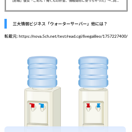
【悲報】彼女「ごめん！俺くんの貯金、情報商材に使っちゃった」→…問い詰めたらギャン泣きされたんだが俺が悪いのか？
三大情弱ビジネス「ウォーターサーバー」他には？
転載元:
https://nova.5ch.net/test/read.cgi/livegalileo/1757227400/