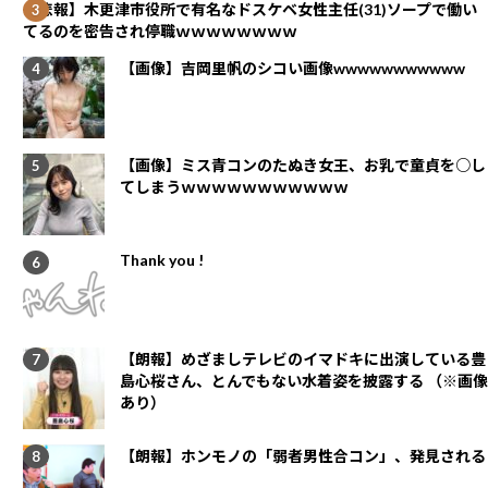
【悲報】木更津市役所で有名なドスケベ女性主任(31)ソープで働い
てるのを密告され停職ｗｗｗｗｗｗｗｗ
【画像】吉岡里帆のシコい画像wwwwwwwwwww
【画像】ミス青コンのたぬき女王、お乳で童貞を○し
てしまうｗｗｗｗｗｗｗｗｗｗｗ
Thank you !
【朗報】めざましテレビのイマドキに出演している豊
島心桜さん、とんでもない水着姿を披露する （※画像
あり）
【朗報】ホンモノの「弱者男性合コン」、発見される