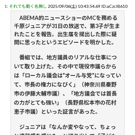
1:
それでも動く名無し
2025/09/06(土) 10:43:54.69 ID:aCzcIB610
ABEMA的ニュースショーのMCを務める
千原ジュニアが31日の放送で、第3子が生ま
れたことを報告。出生届を提出した際に疑
問に思ったというエピソードを明かした。
番組では、地方議員のリアルな仕事につ
いて取り上げた。その中で現役市議らから
は「ローカル議会は“オール与党”になってい
て、市長の権力になびく」（神奈川県秦野
市の伊藤大輔市議）、「地方議会では首長
の力がとても強い」（長野県松本市の花村
恵子市議）といった証言があった。
ジュニアは「なんか変やなって、ちょっ