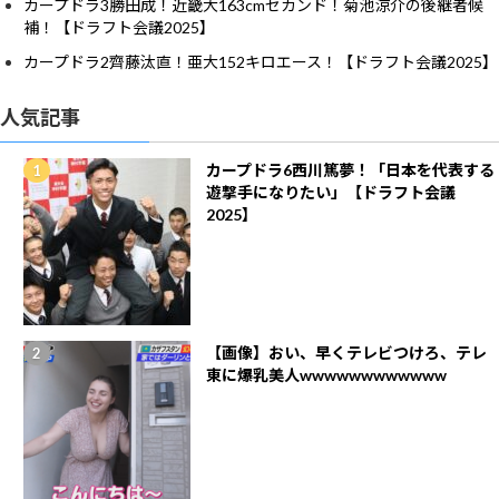
カープドラ3勝田成！近畿大163cmセカンド！菊池涼介の後継者候
補！【ドラフト会議2025】
カープドラ2齊藤汰直！亜大152キロエース！【ドラフト会議2025】
人気記事
カープドラ6西川篤夢！「日本を代表する
遊撃手になりたい」【ドラフト会議
2025】
【画像】おい、早くテレビつけろ、テレ
東に爆乳美人wwwwwwwwwwww