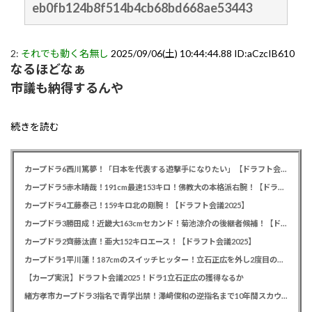
eb0fb124b8f514b4cb68bd668ae53443
2:
それでも動く名無し
2025/09/06(土) 10:44:44.88 ID:aCzcIB610
なるほどなぁ
市議も納得するんや
続きを読む
カープドラ6西川篤夢！「日本を代表する遊撃手になりたい」【ドラフト会議2025】
カープドラ5赤木晴哉！191cm最速153キロ！佛教大の本格派右腕！【ドラフト会議2025】
カープドラ4工藤泰己！159キロ北の剛腕！【ドラフト会議2025】
カープドラ3勝田成！近畿大163cmセカンド！菊池涼介の後継者候補！【ドラフト会議2025】
カープドラ2齊藤汰直！亜大152キロエース！【ドラフト会議2025】
カープドラ1平川蓮！187cmのスイッチヒッター！立石正広を外し2度目の重複も新井監督がクジを引き当てる！【ドラフト会議2025】
【カープ実況】ドラフト会議2025！ドラ1立石正広の獲得なるか
緒方孝市カープドラ3指名で青学出禁！澤﨑俊和の逆指名まで10年間スカウト出禁