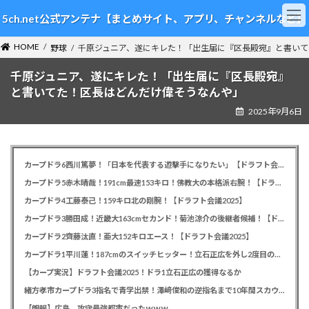
コ
ナ
5ch.net公式アンテナ【まとめサイト、アプリ、チャンネルなど】
ン
ビ
テ
ゲ
HOME
ン
ー
野球
千原ジュニア、遂にキレた！「出生届に『区長殿宛』と書いて
ツ
シ
千原ジュニア、遂にキレた！「出生届に『区長殿宛』
へ
ョ
ス
ン
と書いてた！区長はどんだけ偉そうなんや」
キ
に
2025年9月6日
ッ
移
プ
動
カープドラ6西川篤夢！「日本を代表する遊撃手になりたい」【ドラフト会議2025】
カープドラ5赤木晴哉！191cm最速153キロ！佛教大の本格派右腕！【ドラフト会議2025】
カープドラ4工藤泰己！159キロ北の剛腕！【ドラフト会議2025】
カープドラ3勝田成！近畿大163cmセカンド！菊池涼介の後継者候補！【ドラフト会議2025】
カープドラ2齊藤汰直！亜大152キロエース！【ドラフト会議2025】
カープドラ1平川蓮！187cmのスイッチヒッター！立石正広を外し2度目の重複も新井監督がクジを引き当てる！【ドラフト会議2025】
【カープ実況】ドラフト会議2025！ドラ1立石正広の獲得なるか
緒方孝市カープドラ3指名で青学出禁！澤﨑俊和の逆指名まで10年間スカウト出禁
【朗報】広島、攻守最強都市だったｗｗｗ