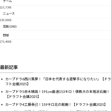
ゲーム
(21,739)
ニュース
(35,000)
芸能 (282)
野球
(71,400)
最新記事
カープドラ6西川篤夢！「日本を代表する遊撃手になりたい」【ドラ
フト会議2025】
カープドラ5赤木晴哉！191cm最速153キロ！佛教大の本格派右腕！
【ドラフト会議2025】
カープドラ4工藤泰己！159キロ北の剛腕！【ドラフト会議2025】