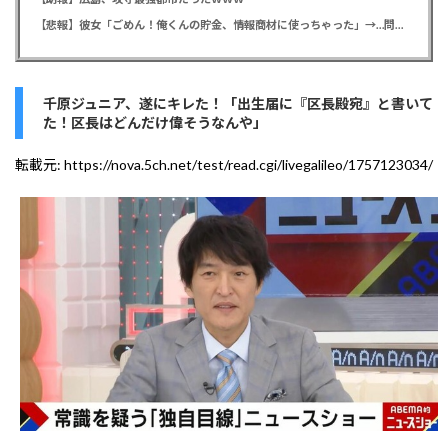
【悲報】彼女「ごめん！俺くんの貯金、情報商材に使っちゃった」→…問い詰めたらギャン泣きされたんだが俺が悪いのか？
千原ジュニア、遂にキレた！「出生届に『区長殿宛』と書いて
た！区長はどんだけ偉そうなんや」
転載元:
https://nova.5ch.net/test/read.cgi/livegalileo/1757123034/