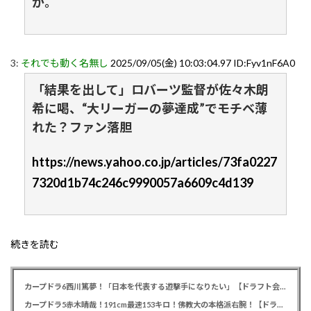
か。
3:
それでも動く名無し
2025/09/05(金) 10:03:04.97 ID:Fyv1nF6A0
「結果を出して」ロバーツ監督が佐々木朗
希に喝、“大リーガーの夢達成”でモチベ薄
れた？ファン落胆
https://news.yahoo.co.jp/articles/73fa0227
7320d1b74c246c9990057a6609c4d139
続きを読む
カープドラ6西川篤夢！「日本を代表する遊撃手になりたい」【ドラフト会議2025】
カープドラ5赤木晴哉！191cm最速153キロ！佛教大の本格派右腕！【ドラフト会議2025】