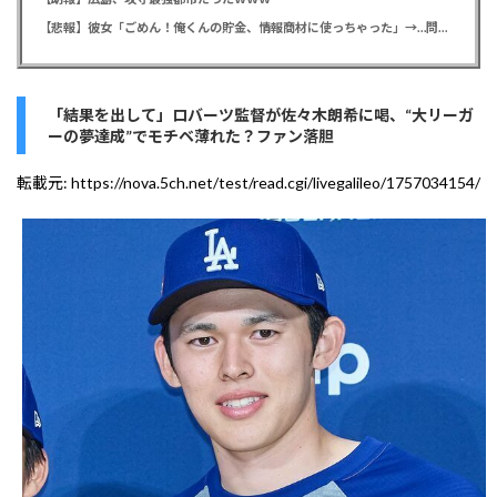
【悲報】彼女「ごめん！俺くんの貯金、情報商材に使っちゃった」→…問い詰めたらギャン泣きされたんだが俺が悪いのか？
「結果を出して」ロバーツ監督が佐々木朗希に喝、“大リーガ
ーの夢達成”でモチベ薄れた？ファン落胆
転載元:
https://nova.5ch.net/test/read.cgi/livegalileo/1757034154/