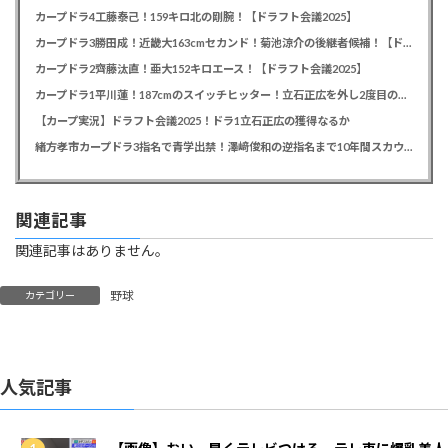
カープドラ4工藤泰己！159キロ北の剛腕！【ドラフト会議2025】
カープドラ3勝田成！近畿大163cmセカンド！菊池涼介の後継者候補！【ドラフト会議2025】
カープドラ2齊藤汰直！亜大152キロエース！【ドラフト会議2025】
カープドラ1平川蓮！187cmのスイッチヒッター！立石正広を外し2度目の重複も新井監督がクジを引き当てる！【ドラフト会議2025】
【カープ実況】ドラフト会議2025！ドラ1立石正広の獲得なるか
緒方孝市カープドラ3指名で青学出禁！澤﨑俊和の逆指名まで10年間スカウト出禁
関連記事
関連記事はありません。
野球
カテゴリー
人気記事