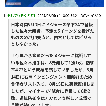
1:
それでも動く名無し
2025/09/05(金) 10:02:34.21 ID:Fyv1nF6A0
日本時間9月3日にドジャース傘下3Aで登板
した佐々木朗希。予定の5イニングを投げた
ものの3安打4失点と、内容としてはピリッ
としなかった。
「今年から念願だったメジャーに挑戦して
いる佐々木投手は、8先発して1勝1敗、防御
率4.72という成績を残していましたが、5月
14日に右肩インピンジメント症候群のため
負傷者リスト入り。8月15日に実戦復帰しま
したが、マイナーで4試合に登板して0勝2
敗、通算防御率は7.07という厳しい成績で
苦戦が続いています」