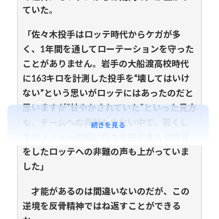
ていた。
「佐々木投手はロッテ時代からケガが多
く、1年間を通してローテーションを守った
ことがありません。岩手の大船渡高校時代
に163キロを計測した投手を“壊してはいけ
ない”という思いがロッテにはあったのだと
思いますが“甘やかされていた”といった見方
も。チームへの貢献も少ない中で、若くし
続きを見る
てのメジャー挑戦に佐々木投手本人や許可
をしたロッテへの非難の声も上がっていま
した」
才能があるのは間違いないのだが、この
逆境を反骨精神ではね返すことができる