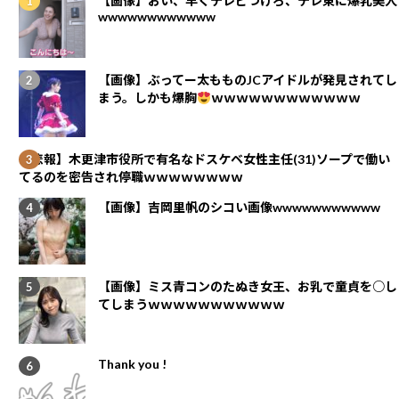
【画像】おい、早くテレビつけろ、テレ東に爆乳美人
wwwwwwwwwwww
【画像】ぶってー太もものJCアイドルが発見されてし
まう。しかも爆胸
ｗｗｗｗｗｗｗｗｗｗｗｗ
【悲報】木更津市役所で有名なドスケベ女性主任(31)ソープで働い
てるのを密告され停職ｗｗｗｗｗｗｗｗ
【画像】吉岡里帆のシコい画像wwwwwwwwwww
【画像】ミス青コンのたぬき女王、お乳で童貞を○し
てしまうｗｗｗｗｗｗｗｗｗｗｗ
Thank you !