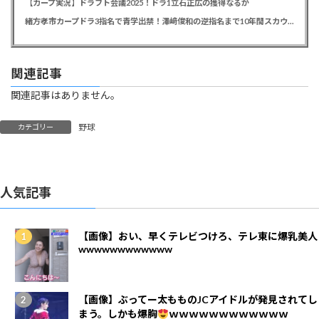
【カープ実況】ドラフト会議2025！ドラ1立石正広の獲得なるか
緒方孝市カープドラ3指名で青学出禁！澤﨑俊和の逆指名まで10年間スカウト出禁
関連記事
関連記事はありません。
野球
カテゴリー
人気記事
【画像】おい、早くテレビつけろ、テレ東に爆乳美人
wwwwwwwwwwww
【画像】ぶってー太もものJCアイドルが発見されてし
まう。しかも爆胸
ｗｗｗｗｗｗｗｗｗｗｗｗ