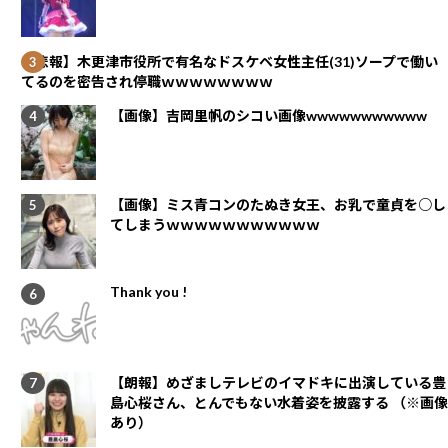
【悲報】木更津市役所で有名なドスケベ女性主任(31)ソープで働い
てるのを密告され停職ｗｗｗｗｗｗｗｗ
【画像】吉岡里帆のシコい画像wwwwwwwwwww
【画像】ミス青コンのたぬき女王、お乳で童貞を○し
てしまうｗｗｗｗｗｗｗｗｗｗｗ
Thank you !
【朗報】めざましテレビのイマドキに出演している豊
島心桜さん、とんでもない水着姿を披露する （※画像
あり）