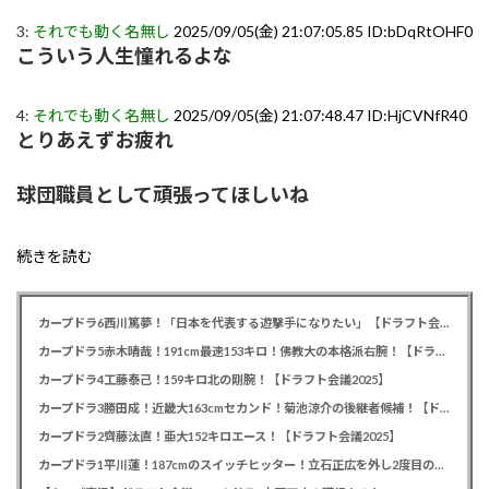
3:
それでも動く名無し
2025/09/05(金) 21:07:05.85 ID:bDqRtOHF0
こういう人生憧れるよな
4:
それでも動く名無し
2025/09/05(金) 21:07:48.47 ID:HjCVNfR40
とりあえずお疲れ
球団職員として頑張ってほしいね
続きを読む
カープドラ6西川篤夢！「日本を代表する遊撃手になりたい」【ドラフト会議2025】
カープドラ5赤木晴哉！191cm最速153キロ！佛教大の本格派右腕！【ドラフト会議2025】
カープドラ4工藤泰己！159キロ北の剛腕！【ドラフト会議2025】
カープドラ3勝田成！近畿大163cmセカンド！菊池涼介の後継者候補！【ドラフト会議2025】
カープドラ2齊藤汰直！亜大152キロエース！【ドラフト会議2025】
カープドラ1平川蓮！187cmのスイッチヒッター！立石正広を外し2度目の重複も新井監督がクジを引き当てる！【ドラフト会議2025】