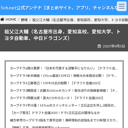
コ
ナ
5ch.net公式アンテナ【まとめサイト、アプリ、チャンネルなど】
ン
ビ
テ
ゲ
HOME
ン
ー
野球
祖父江大輔（名古屋市出身、愛知高校、愛知大学、トヨタ自
ツ
シ
祖父江大輔（名古屋市出身、愛知高校、愛知大学、ト
へ
ョ
ス
ン
ヨタ自動車、中日ドラゴンズ）
キ
に
2025年9月5日
ッ
移
プ
動
カープドラ6西川篤夢！「日本を代表する遊撃手になりたい」【ドラフト会議2025】
カープドラ5赤木晴哉！191cm最速153キロ！佛教大の本格派右腕！【ドラフト会議2025】
カープドラ4工藤泰己！159キロ北の剛腕！【ドラフト会議2025】
カープドラ3勝田成！近畿大163cmセカンド！菊池涼介の後継者候補！【ドラフト会議2025】
カープドラ2齊藤汰直！亜大152キロエース！【ドラフト会議2025】
カープドラ1平川蓮！187cmのスイッチヒッター！立石正広を外し2度目の重複も新井監督がクジを引き当てる！【ドラフト会議2025】
【カープ実況】ドラフト会議2025！ドラ1立石正広の獲得なるか
緒方孝市カープドラ3指名で青学出禁！澤﨑俊和の逆指名まで10年間スカウト出禁
【朗報】広島、攻守最強都市だったｗｗｗ