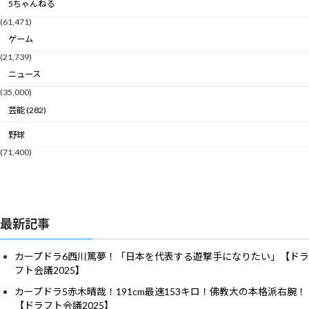
5ちゃんねる
(61,471)
ゲーム
(21,739)
ニュース
(35,000)
芸能 (282)
野球
(71,400)
最新記事
カープドラ6西川篤夢！「日本を代表する遊撃手になりたい」【ドラ
フト会議2025】
カープドラ5赤木晴哉！191cm最速153キロ！佛教大の本格派右腕！
【ドラフト会議2025】