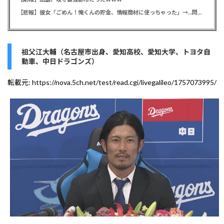
【悲報】彼女「ごめん！俺くんの貯金、情報商材に使っちゃった」→…問い詰めたらギャン泣きされたんだが俺が悪いのか？
祖父江大輔（名古屋市出身、愛知高校、愛知大学、トヨタ自
動車、中日ドラゴンズ）
転載元:
https://nova.5ch.net/test/read.cgi/livegalileo/1757073995/