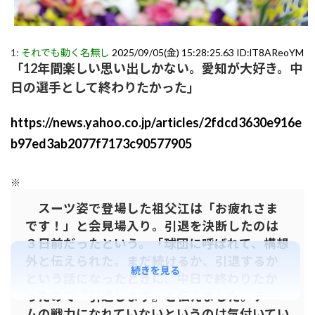
1:
それでも動く名無し
2025/09/05(金) 15:28:25.63 ID:lT8AReoYM
「12年間楽しい思い出しかない。愛知が大好き。中
日の選手として終わりたかった」
https://news.yahoo.co.jp/articles/2fdcd3630e916e
b97ed3ab2077f7173c90577905
※
スーツ姿で登場した祖父江は「お疲れさま
です！」と会見場入り。引退を決断したのは
３日前だったという。「球団に呼ばれて、構想
外と伝えられた。まだ続けるか、引退するか
続きを見る
という話になったときに、中日で終わりたか
ったので『引退します』と伝えました。チー
ムの戦力になれていないというのは気付いてい