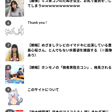
【画像】ミス青コンのたぬき女王、お乳で童貞を○し
てしまうｗｗｗｗｗｗｗｗｗｗｗ
Thank you !
【朗報】めざましテレビのイマドキに出演している豊
島心桜さん、とんでもない水着姿を披露する （※画像
あり）
【朗報】ホンモノの「弱者男性合コン」、発見される
このサイトについて
【米大統領選】日本のマスコミさん 隠しきれず遂に