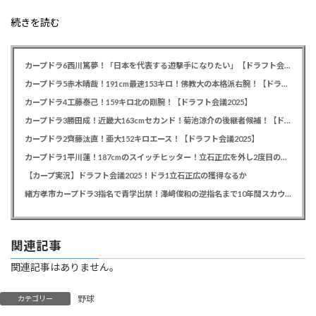
続きを読む
カープドラ6西川篤夢！「日本を代表する遊撃手になりたい」【ドラフト会議2025】
カープドラ5赤木晴哉！191cm最速153キロ！佛教大の本格派右腕！【ドラフト会議2025】
カープドラ4工藤泰己！159キロ北の剛腕！【ドラフト会議2025】
カープドラ3勝田成！近畿大163cmセカンド！菊池涼介の後継者候補！【ドラフト会議2025】
カープドラ2齊藤汰直！亜大152キロエース！【ドラフト会議2025】
カープドラ1平川蓮！187cmのスイッチヒッター！立石正広を外し2度目の重複も新井監督がクジを引き当てる！【ドラフト会議2025】
【カープ実況】ドラフト会議2025！ドラ1立石正広の獲得なるか
緒方孝市カープドラ3指名で青学出禁！澤﨑俊和の逆指名まで10年間スカウト出禁
関連記事
関連記事はありません。
野球
カテゴリー