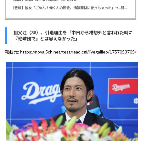
【悲報】彼女「ごめん！俺くんの貯金、情報商材に使っちゃった」→…問い詰めたらギャン泣きされたんだが俺が悪いのか？
祖父江（38）、引退理由を「中日から構想外と言われた時に
『他球団で』とは思えなかった」
転載元:
https://nova.5ch.net/test/read.cgi/livegalileo/1757053705/