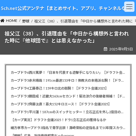
コ
ナ
5ch.net公式アンテナ【まとめサイト、アプリ、チャンネルなど】
ン
ビ
テ
ゲ
HOME
ン
ー
野球
祖父江（38）、引退理由を「中日から構想外と言われた時に
ツ
シ
祖父江（38）、引退理由を「中日から構想外と言われ
へ
ョ
ス
ン
た時に『他球団で』とは思えなかった」
キ
に
2025年9月5日
ッ
移
プ
動
カープドラ6西川篤夢！「日本を代表する遊撃手になりたい」【ドラフト会議2025】
カープドラ5赤木晴哉！191cm最速153キロ！佛教大の本格派右腕！【ドラフト会議2025】
カープドラ4工藤泰己！159キロ北の剛腕！【ドラフト会議2025】
カープドラ3勝田成！近畿大163cmセカンド！菊池涼介の後継者候補！【ドラフト会議2025】
カープドラ2齊藤汰直！亜大152キロエース！【ドラフト会議2025】
カープドラ1平川蓮！187cmのスイッチヒッター！立石正広を外し2度目の重複も新井監督がクジを引き当てる！【ドラフト会議2025】
【カープ実況】ドラフト会議2025！ドラ1立石正広の獲得なるか
緒方孝市カープドラ3指名で青学出禁！澤﨑俊和の逆指名まで10年間スカウト出禁
【朗報】広島、攻守最強都市だったｗｗｗ