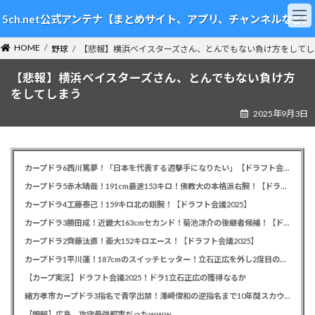
コ
ナ
5ch.net公式アンテナ【まとめサイト、アプリ、チャンネルなど】
ン
ビ
テ
ゲ
HOME
ン
ー
野球
【悲報】横浜ベイスターズさん、とんでもない負け方をしてし
ツ
シ
【悲報】横浜ベイスターズさん、とんでもない負け方
へ
ョ
ス
ン
をしてしまう
キ
に
2025年9月3日
ッ
移
プ
動
カープドラ6西川篤夢！「日本を代表する遊撃手になりたい」【ドラフト会議2025】
カープドラ5赤木晴哉！191cm最速153キロ！佛教大の本格派右腕！【ドラフト会議2025】
カープドラ4工藤泰己！159キロ北の剛腕！【ドラフト会議2025】
カープドラ3勝田成！近畿大163cmセカンド！菊池涼介の後継者候補！【ドラフト会議2025】
カープドラ2齊藤汰直！亜大152キロエース！【ドラフト会議2025】
カープドラ1平川蓮！187cmのスイッチヒッター！立石正広を外し2度目の重複も新井監督がクジを引き当てる！【ドラフト会議2025】
【カープ実況】ドラフト会議2025！ドラ1立石正広の獲得なるか
緒方孝市カープドラ3指名で青学出禁！澤﨑俊和の逆指名まで10年間スカウト出禁
【朗報】広島、攻守最強都市だったｗｗｗ