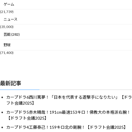
ゲーム
(21,739)
ニュース
(35,000)
芸能 (282)
野球
(71,400)
最新記事
カープドラ6西川篤夢！「日本を代表する遊撃手になりたい」【ドラ
フト会議2025】
カープドラ5赤木晴哉！191cm最速153キロ！佛教大の本格派右腕！
【ドラフト会議2025】
カープドラ4工藤泰己！159キロ北の剛腕！【ドラフト会議2025】