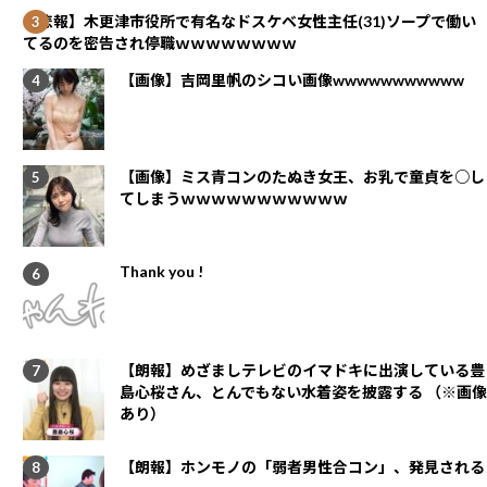
【悲報】木更津市役所で有名なドスケベ女性主任(31)ソープで働い
てるのを密告され停職ｗｗｗｗｗｗｗｗ
【画像】吉岡里帆のシコい画像wwwwwwwwwww
【画像】ミス青コンのたぬき女王、お乳で童貞を○し
てしまうｗｗｗｗｗｗｗｗｗｗｗ
Thank you !
【朗報】めざましテレビのイマドキに出演している豊
島心桜さん、とんでもない水着姿を披露する （※画像
あり）
【朗報】ホンモノの「弱者男性合コン」、発見される