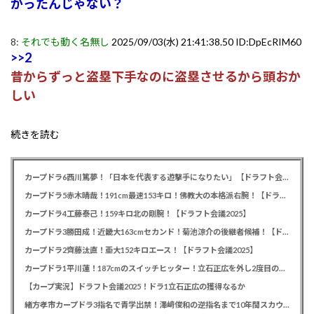
がったんじゃない？
8:
それでも動く名無し
2025/09/03(水) 21:41:38.50 ID:DpEcRIM60
>>2
昔からずっと盗塁下手なのに盗塁させるから頭おか
しい
続きを読む
カープドラ6西川篤夢！「日本を代表する遊撃手になりたい」【ドラフト会議2025】
カープドラ5赤木晴哉！191cm最速153キロ！佛教大の本格派右腕！【ドラフト会議2025】
カープドラ4工藤泰己！159キロ北の剛腕！【ドラフト会議2025】
カープドラ3勝田成！近畿大163cmセカンド！菊池涼介の後継者候補！【ドラフト会議2025】
カープドラ2齊藤汰直！亜大152キロエース！【ドラフト会議2025】
カープドラ1平川蓮！187cmのスイッチヒッター！立石正広を外し2度目の重複も新井監督がクジを引き当てる！【ドラフト会議2025】
【カープ実況】ドラフト会議2025！ドラ1立石正広の獲得なるか
緒方孝市カープドラ3指名で青学出禁！澤﨑俊和の逆指名まで10年間スカウト出禁