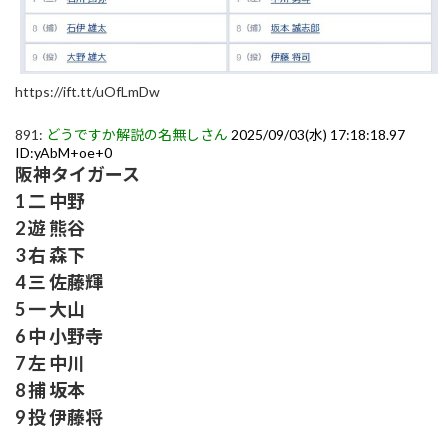
https://ift.tt/uOfLmDw
891:
どうですか解説の名無しさん
2025/09/03(水) 17:18:18.97
ID:yAbM+oe+0
阪神タイガース
1 二 中野
2 遊 熊谷
3 右 森下
4 三 佐藤輝
5 一 大山
6 中 小野寺
7 左 中川
8 捕 坂本
9 投 伊藤将