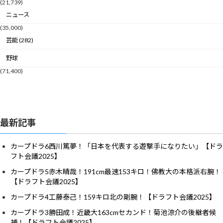
(21,739)
ニュース
(35,000)
芸能 (282)
野球
(71,400)
最新記事
カープドラ6西川篤夢！「日本を代表する遊撃手になりたい」【ドラ
フト会議2025】
カープドラ5赤木晴哉！191cm最速153キロ！佛教大の本格派右腕！
【ドラフト会議2025】
カープドラ4工藤泰己！159キロ北の剛腕！【ドラフト会議2025】
カープドラ3勝田成！近畿大163cmセカンド！菊池涼介の後継者候
補！【ドラフト会議2025】