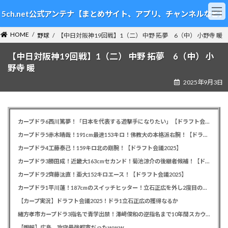
コ
ナ
5ch.net公式アンテナ【まとめサイト、アプリ、チャンネルなど】
ン
ビ
テ
ゲ
HOME
ン
ー
野球
【中日対阪神19回戦】1（二） 中野 拓夢 6（中） 小野寺 暖
ツ
シ
【中日対阪神19回戦】1（二） 中野 拓夢 6（中） 小
へ
ョ
ス
ン
野寺 暖
キ
に
2025年9月3日
ッ
移
プ
動
カープドラ6西川篤夢！「日本を代表する遊撃手になりたい」【ドラフト会議2025】
カープドラ5赤木晴哉！191cm最速153キロ！佛教大の本格派右腕！【ドラフト会議2025】
カープドラ4工藤泰己！159キロ北の剛腕！【ドラフト会議2025】
カープドラ3勝田成！近畿大163cmセカンド！菊池涼介の後継者候補！【ドラフト会議2025】
カープドラ2齊藤汰直！亜大152キロエース！【ドラフト会議2025】
カープドラ1平川蓮！187cmのスイッチヒッター！立石正広を外し2度目の重複も新井監督がクジを引き当てる！【ドラフト会議2025】
【カープ実況】ドラフト会議2025！ドラ1立石正広の獲得なるか
緒方孝市カープドラ3指名で青学出禁！澤﨑俊和の逆指名まで10年間スカウト出禁
【朗報】広島、攻守最強都市だったｗｗｗ