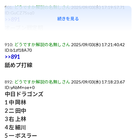
901:
どうですか解説の名無しさん
2025/09/03(水) 17:19:57.71
ID:GuCZ7Ssq0
続きを見る
>>891
オープン戦定期
910:
どうですか解説の名無しさん
2025/09/03(水) 17:21:40.42
ID:b1zf18A70
>>891
舐めプ打線
892:
どうですか解説の名無しさん
2025/09/03(水) 17:18:23.67
ID:yAbM+oe+0
中日ドラゴンズ
1 中 岡林
2 二 田中
3 右 上林
4 左 細川
5 一 ボスラー