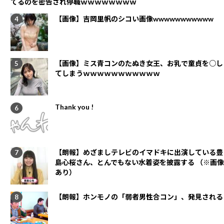
てるのを密告され停職ｗｗｗｗｗｗｗｗ
【画像】吉岡里帆のシコい画像wwwwwwwwwww
【画像】ミス青コンのたぬき女王、お乳で童貞を○し
てしまうｗｗｗｗｗｗｗｗｗｗｗ
Thank you !
【朗報】めざましテレビのイマドキに出演している豊
島心桜さん、とんでもない水着姿を披露する （※画像
あり）
【朗報】ホンモノの「弱者男性合コン」、発見される