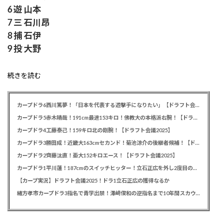
6 遊 山本
7 三 石川昂
8 捕 石伊
9 投 大野
続きを読む
カープドラ6西川篤夢！「日本を代表する遊撃手になりたい」【ドラフト会議2025】
カープドラ5赤木晴哉！191cm最速153キロ！佛教大の本格派右腕！【ドラフト会議2025】
カープドラ4工藤泰己！159キロ北の剛腕！【ドラフト会議2025】
カープドラ3勝田成！近畿大163cmセカンド！菊池涼介の後継者候補！【ドラフト会議2025】
カープドラ2齊藤汰直！亜大152キロエース！【ドラフト会議2025】
カープドラ1平川蓮！187cmのスイッチヒッター！立石正広を外し2度目の重複も新井監督がクジを引き当てる！【ドラフト会議2025】
【カープ実況】ドラフト会議2025！ドラ1立石正広の獲得なるか
緒方孝市カープドラ3指名で青学出禁！澤﨑俊和の逆指名まで10年間スカウト出禁