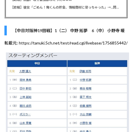
【悲報】彼女「ごめん！俺くんの貯金、情報商材に使っちゃった」→…問い詰めたらギャン泣きされたんだが俺が悪いのか？
【中日対阪神19回戦】1（二） 中野 拓夢 6（中） 小野寺 暖
転載元:
https://tanuki.5ch.net/test/read.cgi/livebase/1756855442/