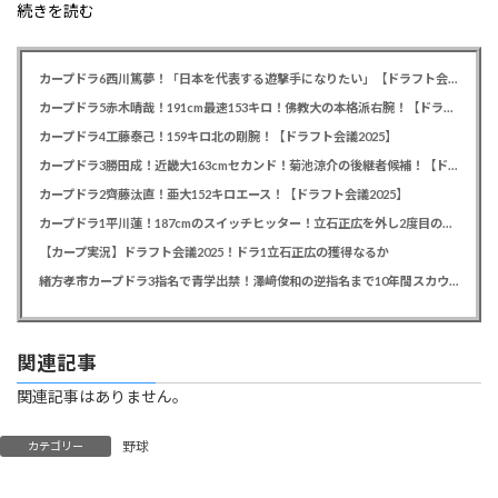
続きを読む
カープドラ6西川篤夢！「日本を代表する遊撃手になりたい」【ドラフト会議2025】
カープドラ5赤木晴哉！191cm最速153キロ！佛教大の本格派右腕！【ドラフト会議2025】
カープドラ4工藤泰己！159キロ北の剛腕！【ドラフト会議2025】
カープドラ3勝田成！近畿大163cmセカンド！菊池涼介の後継者候補！【ドラフト会議2025】
カープドラ2齊藤汰直！亜大152キロエース！【ドラフト会議2025】
カープドラ1平川蓮！187cmのスイッチヒッター！立石正広を外し2度目の重複も新井監督がクジを引き当てる！【ドラフト会議2025】
【カープ実況】ドラフト会議2025！ドラ1立石正広の獲得なるか
緒方孝市カープドラ3指名で青学出禁！澤﨑俊和の逆指名まで10年間スカウト出禁
関連記事
関連記事はありません。
野球
カテゴリー