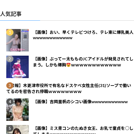
人気記事
【画像】おい、早くテレビつけろ、テレ東に爆乳美人
wwwwwwwwwwww
【画像】ぶってー太もものJCアイドルが発見されてし
まう。しかも爆胸
ｗｗｗｗｗｗｗｗｗｗｗｗ
【悲報】木更津市役所で有名なドスケベ女性主任(31)ソープで働い
てるのを密告され停職ｗｗｗｗｗｗｗｗ
【画像】吉岡里帆のシコい画像wwwwwwwwwww
【画像】ミス青コンのたぬき女王、お乳で童貞を○し