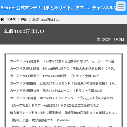
コ
ナ
5ch.net公式アンテナ【まとめサイト、アプリ、チャンネルなど】
ン
ビ
テ
ゲ
HOME
ン
ー
野球
年収1000万ほしい
ツ
シ
年収1000万ほしい
へ
ョ
ス
ン
2025年9月3日
キ
に
ッ
移
プ
動
カープドラ6西川篤夢！「日本を代表する遊撃手になりたい」【ドラフト会議2025】
カープドラ5赤木晴哉！191cm最速153キロ！佛教大の本格派右腕！【ドラフト会議2025】
カープドラ4工藤泰己！159キロ北の剛腕！【ドラフト会議2025】
カープドラ3勝田成！近畿大163cmセカンド！菊池涼介の後継者候補！【ドラフト会議2025】
カープドラ2齊藤汰直！亜大152キロエース！【ドラフト会議2025】
カープドラ1平川蓮！187cmのスイッチヒッター！立石正広を外し2度目の重複も新井監督がクジを引き当てる！【ドラフト会議2025】
【カープ実況】ドラフト会議2025！ドラ1立石正広の獲得なるか
緒方孝市カープドラ3指名で青学出禁！澤﨑俊和の逆指名まで10年間スカウト出禁
【朗報】広島、攻守最強都市だったｗｗｗ