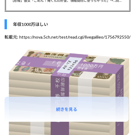
【悲報】彼女「ごめん！俺くんの貯金、情報商材に使っちゃった」→…問い詰めたらギャン泣きされたんだが俺が悪いのか？
年収1000万ほしい
転載元:
https://nova.5ch.net/test/read.cgi/livegalileo/1756792550/
続きを見る