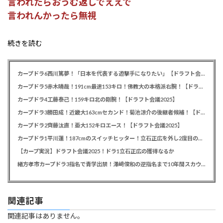
言われたらおうむ返しでええで
言われんかったら無視
続きを読む
カープドラ6西川篤夢！「日本を代表する遊撃手になりたい」【ドラフト会議2025】
カープドラ5赤木晴哉！191cm最速153キロ！佛教大の本格派右腕！【ドラフト会議2025】
カープドラ4工藤泰己！159キロ北の剛腕！【ドラフト会議2025】
カープドラ3勝田成！近畿大163cmセカンド！菊池涼介の後継者候補！【ドラフト会議2025】
カープドラ2齊藤汰直！亜大152キロエース！【ドラフト会議2025】
カープドラ1平川蓮！187cmのスイッチヒッター！立石正広を外し2度目の重複も新井監督がクジを引き当てる！【ドラフト会議2025】
【カープ実況】ドラフト会議2025！ドラ1立石正広の獲得なるか
緒方孝市カープドラ3指名で青学出禁！澤﨑俊和の逆指名まで10年間スカウト出禁
関連記事
関連記事はありません。