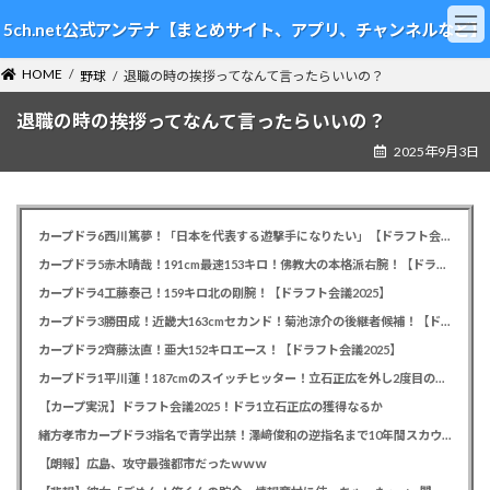
コ
ナ
5ch.net公式アンテナ【まとめサイト、アプリ、チャンネルなど】
ン
ビ
テ
ゲ
HOME
ン
ー
野球
退職の時の挨拶ってなんて言ったらいいの？
ツ
シ
退職の時の挨拶ってなんて言ったらいいの？
へ
ョ
ス
ン
2025年9月3日
キ
に
ッ
移
プ
動
カープドラ6西川篤夢！「日本を代表する遊撃手になりたい」【ドラフト会議2025】
カープドラ5赤木晴哉！191cm最速153キロ！佛教大の本格派右腕！【ドラフト会議2025】
カープドラ4工藤泰己！159キロ北の剛腕！【ドラフト会議2025】
カープドラ3勝田成！近畿大163cmセカンド！菊池涼介の後継者候補！【ドラフト会議2025】
カープドラ2齊藤汰直！亜大152キロエース！【ドラフト会議2025】
カープドラ1平川蓮！187cmのスイッチヒッター！立石正広を外し2度目の重複も新井監督がクジを引き当てる！【ドラフト会議2025】
【カープ実況】ドラフト会議2025！ドラ1立石正広の獲得なるか
緒方孝市カープドラ3指名で青学出禁！澤﨑俊和の逆指名まで10年間スカウト出禁
【朗報】広島、攻守最強都市だったｗｗｗ