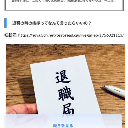
【悲報】彼女「ごめん！俺くんの貯金、情報商材に使っちゃった」→…問い詰めたらギャン泣きされたんだが俺が悪いのか？
退職の時の挨拶ってなんて言ったらいいの？
転載元:
https://nova.5ch.net/test/read.cgi/livegalileo/1756821113/
続きを見る