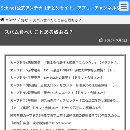
コ
ナ
5ch.net公式アンテナ【まとめサイト、アプリ、チャンネルなど】
ン
ビ
テ
ゲ
HOME
ン
ー
野球
スパム食べたことある奴おる？
ツ
シ
スパム食べたことある奴おる？
へ
ョ
ス
ン
2025年9月1日
キ
に
ッ
移
プ
動
カープドラ6西川篤夢！「日本を代表する遊撃手になりたい」【ドラフト会議2025】
カープドラ5赤木晴哉！191cm最速153キロ！佛教大の本格派右腕！【ドラフト会議2025】
カープドラ4工藤泰己！159キロ北の剛腕！【ドラフト会議2025】
カープドラ3勝田成！近畿大163cmセカンド！菊池涼介の後継者候補！【ドラフト会議2025】
カープドラ2齊藤汰直！亜大152キロエース！【ドラフト会議2025】
カープドラ1平川蓮！187cmのスイッチヒッター！立石正広を外し2度目の重複も新井監督がクジを引き当てる！【ドラフト会議2025】
【カープ実況】ドラフト会議2025！ドラ1立石正広の獲得なるか
緒方孝市カープドラ3指名で青学出禁！澤﨑俊和の逆指名まで10年間スカウト出禁
【朗報】広島、攻守最強都市だったｗｗｗ