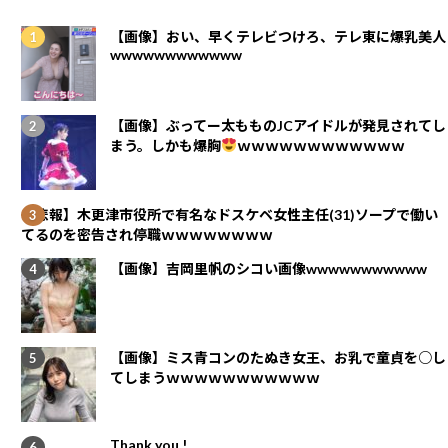
【画像】おい、早くテレビつけろ、テレ東に爆乳美人
wwwwwwwwwwww
【画像】ぶってー太もものJCアイドルが発見されてし
まう。しかも爆胸
ｗｗｗｗｗｗｗｗｗｗｗｗ
【悲報】木更津市役所で有名なドスケベ女性主任(31)ソープで働い
てるのを密告され停職ｗｗｗｗｗｗｗｗ
【画像】吉岡里帆のシコい画像wwwwwwwwwww
【画像】ミス青コンのたぬき女王、お乳で童貞を○し
てしまうｗｗｗｗｗｗｗｗｗｗｗ
Thank you !