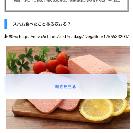
【悲報】彼女「ごめん！俺くんの貯金、情報商材に使っちゃった」→…問い詰めたらギャン泣きされたんだが俺が悪いのか？
スパム食べたことある奴おる？
転載元:
https://nova.5ch.net/test/read.cgi/livegalileo/1756533204/
続きを見る