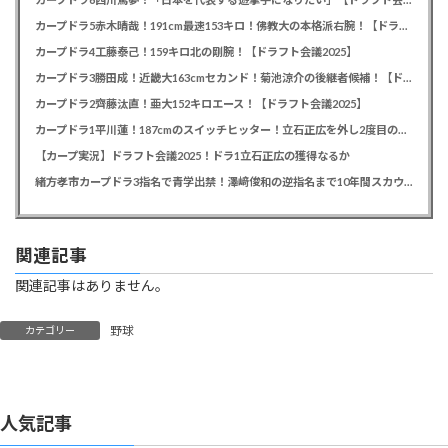
カープドラ5赤木晴哉！191cm最速153キロ！佛教大の本格派右腕！【ドラフト会議2025】
カープドラ4工藤泰己！159キロ北の剛腕！【ドラフト会議2025】
カープドラ3勝田成！近畿大163cmセカンド！菊池涼介の後継者候補！【ドラフト会議2025】
カープドラ2齊藤汰直！亜大152キロエース！【ドラフト会議2025】
カープドラ1平川蓮！187cmのスイッチヒッター！立石正広を外し2度目の重複も新井監督がクジを引き当てる！【ドラフト会議2025】
【カープ実況】ドラフト会議2025！ドラ1立石正広の獲得なるか
緒方孝市カープドラ3指名で青学出禁！澤﨑俊和の逆指名まで10年間スカウト出禁
関連記事
関連記事はありません。
野球
カテゴリー
人気記事