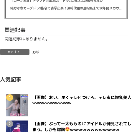
【カープ実況】ドラフト会議2025！ドラ1立石正広の獲得なるか
緒方孝市カープドラ3指名で青学出禁！澤﨑俊和の逆指名まで10年間スカウト出禁
関連記事
関連記事はありません。
野球
カテゴリー
人気記事
【画像】おい、早くテレビつけろ、テレ東に爆乳美人
wwwwwwwwwwww
【画像】ぶってー太もものJCアイドルが発見されてし
まう。しかも爆胸
ｗｗｗｗｗｗｗｗｗｗｗｗ