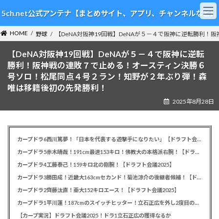
コ
ナ
5ch.net公式アンテナ【まとめサイト、アプリ、チャンネルなど】
ン
ビ
テ
ゲ
HOME
ン
ー
野球
【DeNA対阪神19回戦】DeNAが５－４で阪神に逆転勝利
ツ
シ
【DeNA対阪神19回戦】DeNAが５－４で阪神に逆転
へ
ョ
ス
ン
勝利！阪神戦の連敗７で止める！オースティン決勝６
キ
に
号ソロ！松尾同点４号２ラン！知野が２年ぶり弾！森
ッ
移
唯は移籍後初の先発勝利！
プ
動
2025年8月28日
カープドラ6西川篤夢！「日本を代表する遊撃手になりたい」【ドラフト会議2025】
カープドラ5赤木晴哉！191cm最速153キロ！佛教大の本格派右腕！【ドラフト会議2025】
カープドラ4工藤泰己！159キロ北の剛腕！【ドラフト会議2025】
カープドラ3勝田成！近畿大163cmセカンド！菊池涼介の後継者候補！【ドラフト会議2025】
カープドラ2齊藤汰直！亜大152キロエース！【ドラフト会議2025】
カープドラ1平川蓮！187cmのスイッチヒッター！立石正広を外し2度目の重複も新井監督がクジを引き当てる！【ドラフト会議2025】
【カープ実況】ドラフト会議2025！ドラ1立石正広の獲得なるか