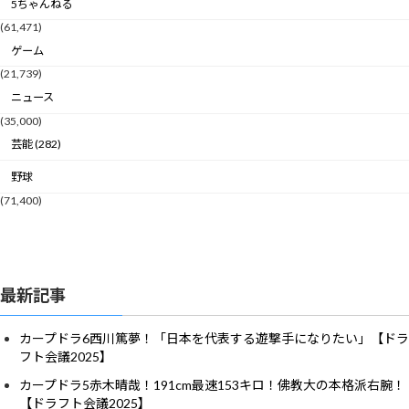
5ちゃんねる
(61,471)
ゲーム
(21,739)
ニュース
(35,000)
芸能 (282)
野球
(71,400)
最新記事
カープドラ6西川篤夢！「日本を代表する遊撃手になりたい」【ドラ
フト会議2025】
カープドラ5赤木晴哉！191cm最速153キロ！佛教大の本格派右腕！
【ドラフト会議2025】