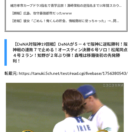
緒方孝市カープドラ3指名で青学出禁！澤﨑俊和の逆指名まで10年間スカウト出禁
【朗報】広島、攻守最強都市だったｗｗｗ
【悲報】彼女「ごめん！俺くんの貯金、情報商材に使っちゃった」→…問い詰めたらギャン泣きされたんだが俺が悪いのか？
【DeNA対阪神19回戦】DeNAが５－４で阪神に逆転勝利！阪
神戦の連敗７で止める！オースティン決勝６号ソロ！松尾同点
４号２ラン！知野が２年ぶり弾！森唯は移籍後初の先発勝
利！
転載元:
https://tanuki.5ch.net/test/read.cgi/livebase/1756380543/