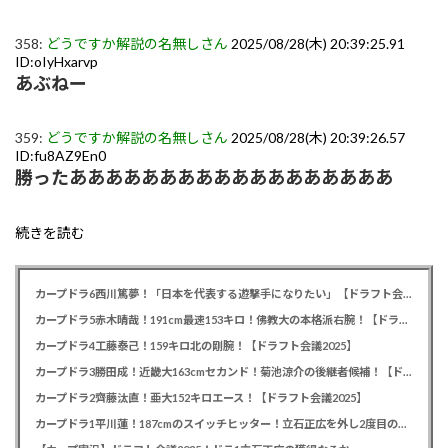
358:
どうですか解説の名無しさん
2025/08/28(木) 20:39:25.91
ID:oIyHxarvp
あぶねー
359:
どうですか解説の名無しさん
2025/08/28(木) 20:39:26.57
ID:fu8AZ9En0
勝ったああああああああああああああああああ
続きを読む
カープドラ6西川篤夢！「日本を代表する遊撃手になりたい」【ドラフト会議2025】
カープドラ5赤木晴哉！191cm最速153キロ！佛教大の本格派右腕！【ドラフト会議2025】
カープドラ4工藤泰己！159キロ北の剛腕！【ドラフト会議2025】
カープドラ3勝田成！近畿大163cmセカンド！菊池涼介の後継者候補！【ドラフト会議2025】
カープドラ2齊藤汰直！亜大152キロエース！【ドラフト会議2025】
カープドラ1平川蓮！187cmのスイッチヒッター！立石正広を外し2度目の重複も新井監督がクジを引き当てる！【ドラフト会議2025】