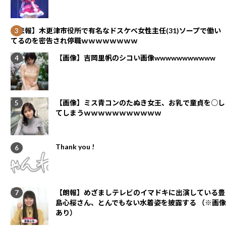
【悲報】木更津市役所で有名なドスケベ女性主任(31)ソープで働い
てるのを密告され停職ｗｗｗｗｗｗｗｗ
【画像】吉岡里帆のシコい画像wwwwwwwwwww
【画像】ミス青コンのたぬき女王、お乳で童貞を○し
てしまうｗｗｗｗｗｗｗｗｗｗｗ
Thank you !
【朗報】めざましテレビのイマドキに出演している豊
島心桜さん、とんでもない水着姿を披露する （※画像
あり）