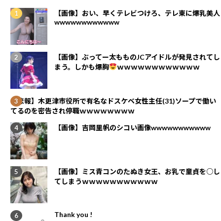
【画像】おい、早くテレビつけろ、テレ東に爆乳美人
wwwwwwwwwwww
【画像】ぶってー太もものJCアイドルが発見されてし
まう。しかも爆胸
ｗｗｗｗｗｗｗｗｗｗｗｗ
【悲報】木更津市役所で有名なドスケベ女性主任(31)ソープで働い
てるのを密告され停職ｗｗｗｗｗｗｗｗ
【画像】吉岡里帆のシコい画像wwwwwwwwwww
【画像】ミス青コンのたぬき女王、お乳で童貞を○し
てしまうｗｗｗｗｗｗｗｗｗｗｗ
Thank you !