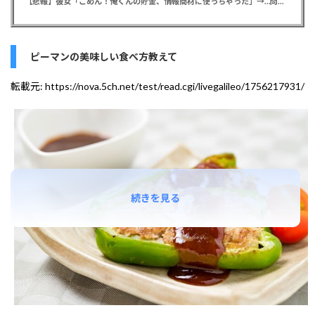
【悲報】彼女「ごめん！俺くんの貯金、情報商材に使っちゃった」→…問い詰めたらギャン泣きされたんだが俺が悪いのか？
ピーマンの美味しい食べ方教えて
転載元:
https://nova.5ch.net/test/read.cgi/livegalileo/1756217931/
続きを見る