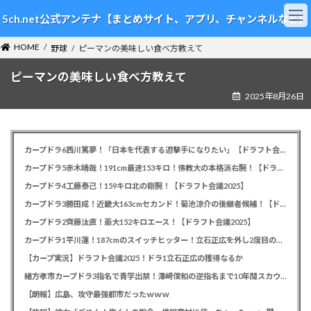
コ
ナ
5ch.net公式アンテナ【まとめサイト、アプリ、チャンネルなど】
ン
ビ
テ
ゲ
HOME
ン
ー
野球
ピーマンの美味しい食べ方教えて
ツ
シ
ピーマンの美味しい食べ方教えて
へ
ョ
ス
ン
2025年8月26日
キ
に
ッ
移
プ
動
カープドラ6西川篤夢！「日本を代表する遊撃手になりたい」【ドラフト会議2025】
カープドラ5赤木晴哉！191cm最速153キロ！佛教大の本格派右腕！【ドラフト会議2025】
カープドラ4工藤泰己！159キロ北の剛腕！【ドラフト会議2025】
カープドラ3勝田成！近畿大163cmセカンド！菊池涼介の後継者候補！【ドラフト会議2025】
カープドラ2齊藤汰直！亜大152キロエース！【ドラフト会議2025】
カープドラ1平川蓮！187cmのスイッチヒッター！立石正広を外し2度目の重複も新井監督がクジを引き当てる！【ドラフト会議2025】
【カープ実況】ドラフト会議2025！ドラ1立石正広の獲得なるか
緒方孝市カープドラ3指名で青学出禁！澤﨑俊和の逆指名まで10年間スカウト出禁
【朗報】広島、攻守最強都市だったｗｗｗ