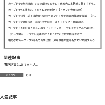
カープドラ5赤木晴哉！191cm最速153キロ！佛教大の本格派右腕！【ドラフト会議2025】
カープドラ4工藤泰己！159キロ北の剛腕！【ドラフト会議2025】
カープドラ3勝田成！近畿大163cmセカンド！菊池涼介の後継者候補！【ドラフト会議2025】
カープドラ2齊藤汰直！亜大152キロエース！【ドラフト会議2025】
カープドラ1平川蓮！187cmのスイッチヒッター！立石正広を外し2度目の重複も新井監督がクジを引き当てる！【ドラフト会議2025】
【カープ実況】ドラフト会議2025！ドラ1立石正広の獲得なるか
緒方孝市カープドラ3指名で青学出禁！澤﨑俊和の逆指名まで10年間スカウト出禁
関連記事
関連記事はありません。
野球
カテゴリー
人気記事