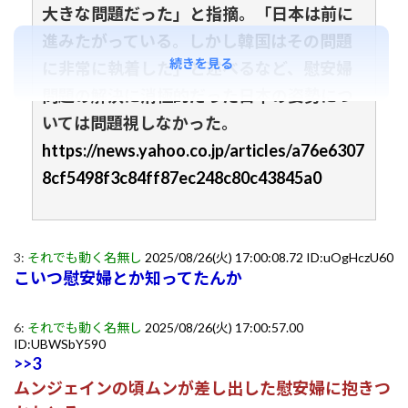
大きな問題だった」と指摘。「日本は前に
進みたがっている。しかし韓国はその問題
続きを見る
に非常に執着した」と述べるなど、慰安婦
問題の解決に消極的だった日本の姿勢につ
いては問題視しなかった。
https://news.yahoo.co.jp/articles/a76e6307
8cf5498f3c84ff87ec248c80c43845a0
3:
それでも動く名無し
2025/08/26(火) 17:00:08.72 ID:uOgHczU60
こいつ慰安婦とか知ってたんか
6:
それでも動く名無し
2025/08/26(火) 17:00:57.00
ID:UBWSbY590
>>3
ムンジェインの頃ムンが差し出した慰安婦に抱きつ