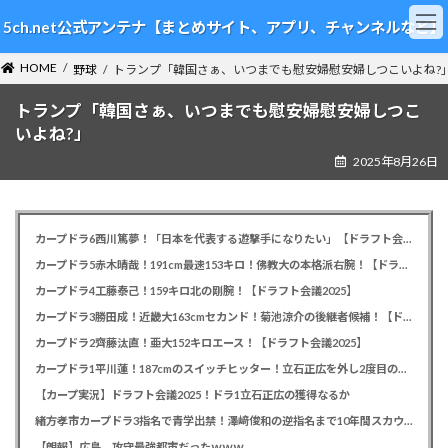
コ
ナ
5ch.net公式アンテナ【まとめサイト、アプリ、チャンネルなど】
ン
ビ
テ
ゲ
HOME
ン
ー
野球
トランプ「韓国さぁ、いつまでも慰安婦慰安婦しつこいよね?
ツ
シ
トランプ「韓国さぁ、いつまでも慰安婦慰安婦しつこ
へ
ョ
ス
ン
いよね?」
キ
に
2025年8月26日
ッ
移
プ
動
カープドラ6西川篤夢！「日本を代表する遊撃手になりたい」【ドラフト会議2025】
カープドラ5赤木晴哉！191cm最速153キロ！佛教大の本格派右腕！【ドラフト会議2025】
カープドラ4工藤泰己！159キロ北の剛腕！【ドラフト会議2025】
カープドラ3勝田成！近畿大163cmセカンド！菊池涼介の後継者候補！【ドラフト会議2025】
カープドラ2齊藤汰直！亜大152キロエース！【ドラフト会議2025】
カープドラ1平川蓮！187cmのスイッチヒッター！立石正広を外し2度目の重複も新井監督がクジを引き当てる！【ドラフト会議2025】
【カープ実況】ドラフト会議2025！ドラ1立石正広の獲得なるか
緒方孝市カープドラ3指名で青学出禁！澤﨑俊和の逆指名まで10年間スカウト出禁
【朗報】広島、攻守最強都市だったｗｗｗ