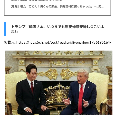
【悲報】彼女「ごめん！俺くんの貯金、情報商材に使っちゃった」→…問い詰めたらギャン泣きされたんだが俺が悪いのか？
トランプ「韓国さぁ、いつまでも慰安婦慰安婦しつこいよ
ね?」
転載元:
https://nova.5ch.net/test/read.cgi/livegalileo/1756195164/