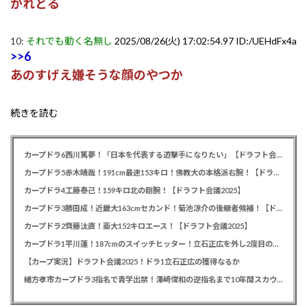
かれとる
10:
それでも動く名無し
2025/08/26(火) 17:02:54.97 ID:/UEHdFx4a
>>6
あのすげえ嫌そうな顔のやつか
続きを読む
カープドラ6西川篤夢！「日本を代表する遊撃手になりたい」【ドラフト会議2025】
カープドラ5赤木晴哉！191cm最速153キロ！佛教大の本格派右腕！【ドラフト会議2025】
カープドラ4工藤泰己！159キロ北の剛腕！【ドラフト会議2025】
カープドラ3勝田成！近畿大163cmセカンド！菊池涼介の後継者候補！【ドラフト会議2025】
カープドラ2齊藤汰直！亜大152キロエース！【ドラフト会議2025】
カープドラ1平川蓮！187cmのスイッチヒッター！立石正広を外し2度目の重複も新井監督がクジを引き当てる！【ドラフト会議2025】
【カープ実況】ドラフト会議2025！ドラ1立石正広の獲得なるか
緒方孝市カープドラ3指名で青学出禁！澤﨑俊和の逆指名まで10年間スカウト出禁