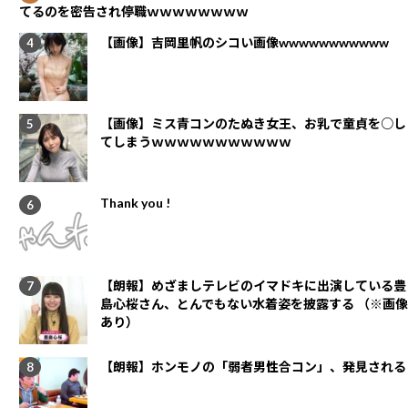
てるのを密告され停職ｗｗｗｗｗｗｗｗ
【画像】吉岡里帆のシコい画像wwwwwwwwwww
【画像】ミス青コンのたぬき女王、お乳で童貞を○し
てしまうｗｗｗｗｗｗｗｗｗｗｗ
Thank you !
【朗報】めざましテレビのイマドキに出演している豊
島心桜さん、とんでもない水着姿を披露する （※画像
あり）
【朗報】ホンモノの「弱者男性合コン」、発見される