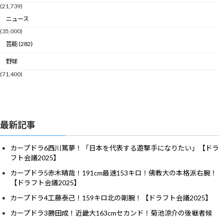
(21,739)
ニュース
(35,000)
芸能 (282)
野球
(71,400)
最新記事
カープドラ6西川篤夢！「日本を代表する遊撃手になりたい」【ドラ
フト会議2025】
カープドラ5赤木晴哉！191cm最速153キロ！佛教大の本格派右腕！
【ドラフト会議2025】
カープドラ4工藤泰己！159キロ北の剛腕！【ドラフト会議2025】
カープドラ3勝田成！近畿大163cmセカンド！菊池涼介の後継者候