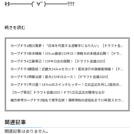
ｷﾀ━━━━(ﾟ∀ﾟ)━━━━!!!!
続きを読む
カープドラ6西川篤夢！「日本を代表する遊撃手になりたい」【ドラフト会議2025】
カープドラ5赤木晴哉！191cm最速153キロ！佛教大の本格派右腕！【ドラフト会議2025】
カープドラ4工藤泰己！159キロ北の剛腕！【ドラフト会議2025】
カープドラ3勝田成！近畿大163cmセカンド！菊池涼介の後継者候補！【ドラフト会議2025】
カープドラ2齊藤汰直！亜大152キロエース！【ドラフト会議2025】
カープドラ1平川蓮！187cmのスイッチヒッター！立石正広を外し2度目の重複も新井監督がクジを引き当てる！【ドラフト会議2025】
【カープ実況】ドラフト会議2025！ドラ1立石正広の獲得なるか
緒方孝市カープドラ3指名で青学出禁！澤﨑俊和の逆指名まで10年間スカウト出禁
関連記事
関連記事はありません。