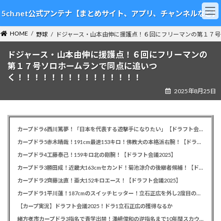
コ
ナ
5ch.net公式アンテナ【まとめサイト、アプリ、チャンネルなど】
ン
ビ
テ
ゲ
HOME
ン
ー
野球
ドジャース・山本由伸に援護点！６回にフリーマンの第１７号
ツ
シ
ドジャース・山本由伸に援護点！６回にフリーマンの
へ
ョ
ス
ン
第１７号ソロホームランで同点に追いつ
キ
に
く！！！！！！！！！！！！！！！
ッ
移
2025年8月25日
プ
動
カープドラ6西川篤夢！「日本を代表する遊撃手になりたい」【ドラフト会議2025】
カープドラ5赤木晴哉！191cm最速153キロ！佛教大の本格派右腕！【ドラフト会議2025】
カープドラ4工藤泰己！159キロ北の剛腕！【ドラフト会議2025】
カープドラ3勝田成！近畿大163cmセカンド！菊池涼介の後継者候補！【ドラフト会議2025】
カープドラ2齊藤汰直！亜大152キロエース！【ドラフト会議2025】
カープドラ1平川蓮！187cmのスイッチヒッター！立石正広を外し2度目の重複も新井監督がクジを引き当てる！【ドラフト会議2025】
【カープ実況】ドラフト会議2025！ドラ1立石正広の獲得なるか
緒方孝市カープドラ3指名で青学出禁！澤﨑俊和の逆指名まで10年間スカウト出禁