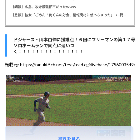
【朗報】広島、攻守最強都市だったｗｗｗ
【悲報】彼女「ごめん！俺くんの貯金、情報商材に使っちゃった」→…問い詰めたらギャン泣きされたんだが俺が悪いのか？
ドジャース・山本由伸に援護点！６回にフリーマンの第１７号
ソロホームランで同点に追いつ
く！！！！！！！！！！！！！！！
転載元:
https://tanuki.5ch.net/test/read.cgi/livebase/1756003549/
続きを見る