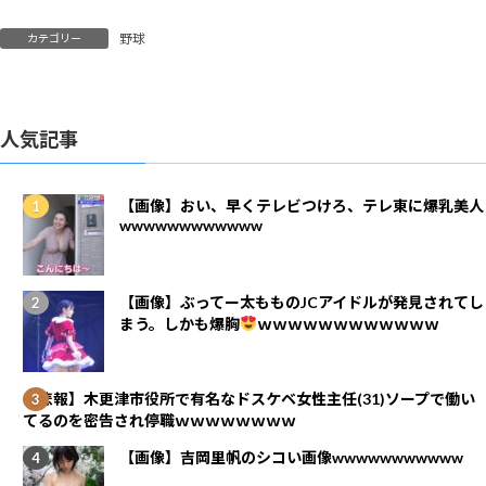
野球
カテゴリー
人気記事
【画像】おい、早くテレビつけろ、テレ東に爆乳美人
wwwwwwwwwwww
【画像】ぶってー太もものJCアイドルが発見されてし
まう。しかも爆胸
ｗｗｗｗｗｗｗｗｗｗｗｗ
【悲報】木更津市役所で有名なドスケベ女性主任(31)ソープで働い
てるのを密告され停職ｗｗｗｗｗｗｗｗ
【画像】吉岡里帆のシコい画像wwwwwwwwwww