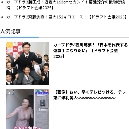
カープドラ3勝田成！近畿大163cmセカンド！菊池涼介の後継者候
補！【ドラフト会議2025】
カープドラ2齊藤汰直！亜大152キロエース！【ドラフト会議2025】
人気記事
カープドラ6西川篤夢！「日本を代表する
遊撃手になりたい」【ドラフト会議
2025】
【画像】おい、早くテレビつけろ、テレ
東に爆乳美人wwwwwwwwwwww