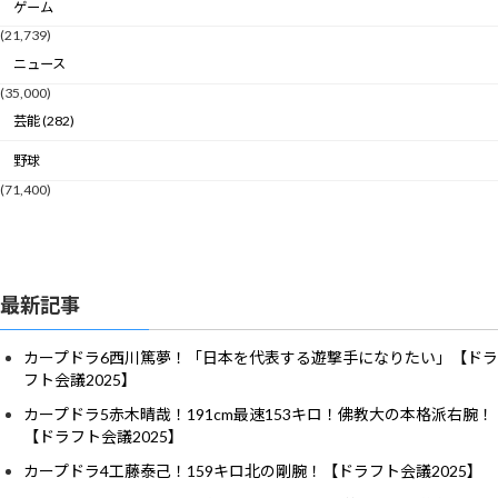
ゲーム
(21,739)
ニュース
(35,000)
芸能 (282)
野球
(71,400)
最新記事
カープドラ6西川篤夢！「日本を代表する遊撃手になりたい」【ドラ
フト会議2025】
カープドラ5赤木晴哉！191cm最速153キロ！佛教大の本格派右腕！
【ドラフト会議2025】
カープドラ4工藤泰己！159キロ北の剛腕！【ドラフト会議2025】