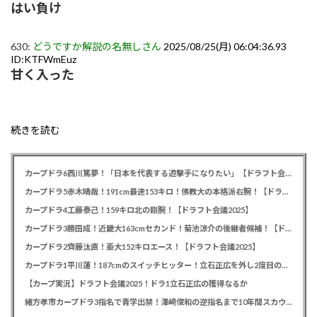
はい負け
630:
どうですか解説の名無しさん
2025/08/25(月) 06:04:36.93
ID:KTFWmEuz
甘く入った
続きを読む
カープドラ6西川篤夢！「日本を代表する遊撃手になりたい」【ドラフト会議2025】
カープドラ5赤木晴哉！191cm最速153キロ！佛教大の本格派右腕！【ドラフト会議2025】
カープドラ4工藤泰己！159キロ北の剛腕！【ドラフト会議2025】
カープドラ3勝田成！近畿大163cmセカンド！菊池涼介の後継者候補！【ドラフト会議2025】
カープドラ2齊藤汰直！亜大152キロエース！【ドラフト会議2025】
カープドラ1平川蓮！187cmのスイッチヒッター！立石正広を外し2度目の重複も新井監督がクジを引き当てる！【ドラフト会議2025】
【カープ実況】ドラフト会議2025！ドラ1立石正広の獲得なるか
緒方孝市カープドラ3指名で青学出禁！澤﨑俊和の逆指名まで10年間スカウト出禁