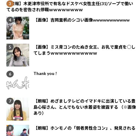
【悲報】木更津市役所で有名なドスケベ女性主任(31)ソープで働い
てるのを密告され停職ｗｗｗｗｗｗｗｗ
【画像】吉岡里帆のシコい画像wwwwwwwwwww
【画像】ミス青コンのたぬき女王、お乳で童貞を○し
てしまうｗｗｗｗｗｗｗｗｗｗｗ
Thank you !
【朗報】めざましテレビのイマドキに出演している豊
島心桜さん、とんでもない水着姿を披露する （※画像
あり）
【朗報】ホンモノの「弱者男性合コン」、発見される