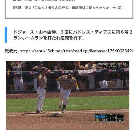
【悲報】彼女「ごめん！俺くんの貯金、情報商材に使っちゃった」→…問い詰めたらギャン泣きされたんだが俺が悪いのか？
ドジャース・山本由伸、３回にパドレス・ディアスに第６号２
ランホームランを打たれ逆転を許す…
転載元:
https://tanuki.5ch.net/test/read.cgi/livebase/1756003549/