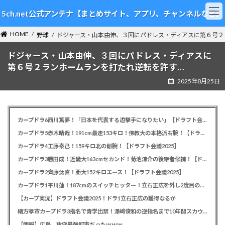
コ
ナ
5ch.net公式アンテナ【まとめサイト、アプリ、チャンネルなど】
ン
ビ
テ
ゲ
HOME
ン
ー
野球
ドジャース・山本由伸、３回にパドレス・ディアスに第６号２
ツ
シ
ドジャース・山本由伸、３回にパドレス・ディアスに
へ
ョ
ス
ン
第６号２ランホームランを打たれ逆転を許す…
キ
に
2025年8月25日
ッ
移
プ
動
カープドラ6西川篤夢！「日本を代表する遊撃手になりたい」【ドラフト会議2025】
カープドラ5赤木晴哉！191cm最速153キロ！佛教大の本格派右腕！【ドラフト会議2025】
カープドラ4工藤泰己！159キロ北の剛腕！【ドラフト会議2025】
カープドラ3勝田成！近畿大163cmセカンド！菊池涼介の後継者候補！【ドラフト会議2025】
カープドラ2齊藤汰直！亜大152キロエース！【ドラフト会議2025】
カープドラ1平川蓮！187cmのスイッチヒッター！立石正広を外し2度目の重複も新井監督がクジを引き当てる！【ドラフト会議2025】
【カープ実況】ドラフト会議2025！ドラ1立石正広の獲得なるか
緒方孝市カープドラ3指名で青学出禁！澤﨑俊和の逆指名まで10年間スカウト出禁
【朗報】広島、攻守最強都市だったｗｗｗ