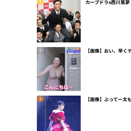
カープドラ6西川篤夢
【画像】おい、早くテ
【画像】ぶってー太も