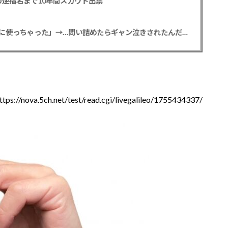
逆指名まで10年間スカウト出禁
【悲報】彼女「ごめん！俺くんの貯金、情報商材に使っちゃった」→…問い詰めたらギャン泣きされたんだが俺が悪いのか？
ttps://nova.5ch.net/test/read.cgi/livegalileo/1755434337/