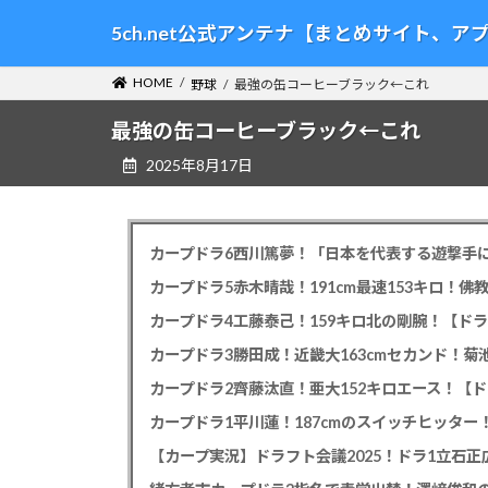
コ
ナ
5ch.net公式アンテナ【まとめサイト、
ン
ビ
テ
ゲ
HOME
野球
最強の缶コーヒーブラック←これ
ン
ー
ツ
シ
最強の缶コーヒーブラック←これ
へ
ョ
2025年8月17日
ス
ン
キ
に
ッ
移
プ
動
カープドラ6西川篤夢！「日本を代表する遊撃手に
カープドラ5赤木晴哉！191cm最速153キロ！佛
カープドラ4工藤泰己！159キロ北の剛腕！【ドラ
カープドラ3勝田成！近畿大163cmセカンド！菊
カープドラ2齊藤汰直！亜大152キロエース！【ド
【カープ実況】ドラフト会議2025！ドラ1立石