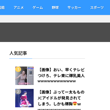
芸能
アニメ
ゲーム
野球
サッカー
スポーツ
人気記事
【画像】おい、早くテレビ
つけろ、テレ東に爆乳美人
wwwwwwwwwwww
【画像】ぶってー太ももの
JCアイドルが発見されて
しまう。しかも爆胸
ｗ
ｗｗｗｗｗｗｗｗｗｗｗ