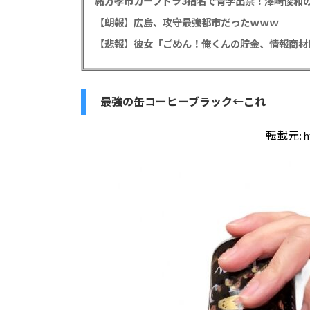
緒方孝市カープドラ3指名で青学出禁！澤﨑俊和の
【朗報】広島、攻守最強都市だったｗｗｗ
最強の缶コーヒーブラック←これ
転載元:
h