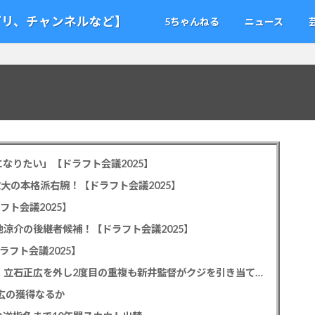
アプリ、チャンネルなど】
5ちゃんねる
ニュース
なりたい」【ドラフト会議2025】
教大の本格派右腕！【ドラフト会議2025】
フト会議2025】
池涼介の後継者候補！【ドラフト会議2025】
ラフト会議2025】
カープドラ1平川蓮！187cmのスイッチヒッター！立石正広を外し2度目の重複も新井監督がクジを引き当てる！【ドラフト会議2025】
正広の獲得なるか