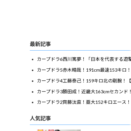
最新記事
カープドラ6西川篤夢！「日本を代表する遊撃
カープドラ5赤木晴哉！191cm最速153キ
カープドラ4工藤泰己！159キロ北の剛腕！【
カープドラ3勝田成！近畿大163cmセカンド
カープドラ2齊藤汰直！亜大152キロエース！
人気記事