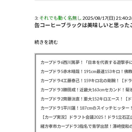
3:
それでも動く名無し
2025/08/17(日) 21:40:
缶コーヒーブラックは美味しいと思った
続きを読む
カープドラ6西川篤夢！「日本を代表する遊撃手に
カープドラ5赤木晴哉！191cm最速153キロ！佛
カープドラ4工藤泰己！159キロ北の剛腕！【ドラ
カープドラ3勝田成！近畿大163cmセカンド！菊
カープドラ2齊藤汰直！亜大152キロエース！【ド
【カープ実況】ドラフト会議2025！ドラ1立石
緒方孝市カープドラ3指名で青学出禁！澤﨑俊和の