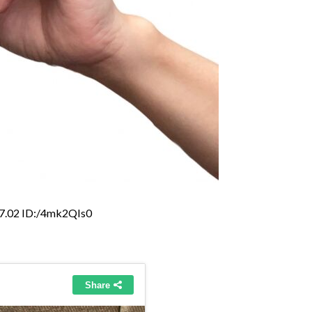
7.02 ID:/4mk2QIs0