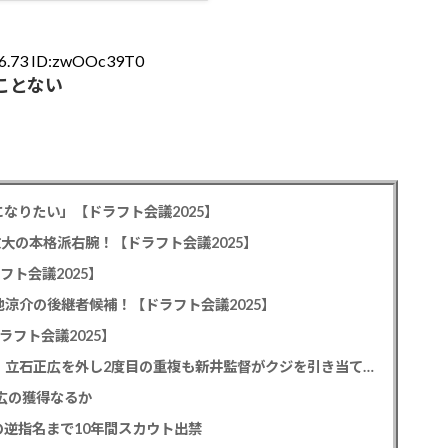
26.73 ID:zwOOc39T0
ことない
なりたい」【ドラフト会議2025】
教大の本格派右腕！【ドラフト会議2025】
フト会議2025】
池涼介の後継者候補！【ドラフト会議2025】
ラフト会議2025】
カープドラ1平川蓮！187cmのスイッチヒッター！立石正広を外し2度目の重複も新井監督がクジを引き当てる！【ドラフト会議2025】
正広の獲得なるか
逆指名まで10年間スカウト出禁