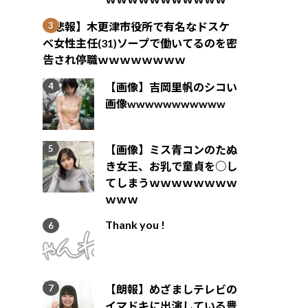
【悲報】木更津市役所で有名なドスケ
ベ女性主任(31)ソープで働いてるのを密
告され停職ｗｗｗｗｗｗｗｗ
【画像】吉岡里帆のシコい
画像wwwwwwwwwww
【画像】ミス青コンのたぬ
き女王、お乳で童貞を○し
てしまうｗｗｗｗｗｗｗｗ
ｗｗｗ
Thank you !
【朗報】めざましテレビの
イマドキに出演している豊