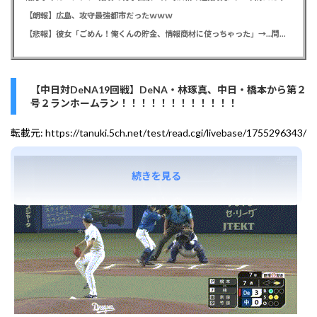
【朗報】広島、攻守最強都市だったｗｗｗ
【悲報】彼女「ごめん！俺くんの貯金、情報商材に使っちゃった」→…問い詰めたらギャン泣きされたんだが俺が悪いのか？
【中日対DeNA19回戦】DeNA・林琢真、中日・橋本から第２
号２ランホームラン！！！！！！！！！！！！
転載元:
https://tanuki.5ch.net/test/read.cgi/livebase/1755296343/
続きを見る