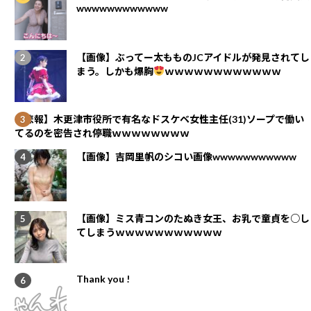
wwwwwwwwwwww
【画像】ぶってー太もものJCアイドルが発見されてし
まう。しかも爆胸
ｗｗｗｗｗｗｗｗｗｗｗｗ
【悲報】木更津市役所で有名なドスケベ女性主任(31)ソープで働い
てるのを密告され停職ｗｗｗｗｗｗｗｗ
【画像】吉岡里帆のシコい画像wwwwwwwwwww
【画像】ミス青コンのたぬき女王、お乳で童貞を○し
てしまうｗｗｗｗｗｗｗｗｗｗｗ
Thank you !