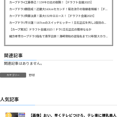
カープドラ4工藤泰己！159キロ北の剛腕！【ドラフト会議2025】
カープドラ3勝田成！近畿大163cmセカンド！菊池涼介の後継者候補！【ドラフト会議2025】
カープドラ2齊藤汰直！亜大152キロエース！【ドラフト会議2025】
カープドラ1平川蓮！187cmのスイッチヒッター！立石正広を外し2度目の重複も新井監督がクジを引き当てる！【ドラフト会議2025】
【カープ実況】ドラフト会議2025！ドラ1立石正広の獲得なるか
緒方孝市カープドラ3指名で青学出禁！澤﨑俊和の逆指名まで10年間スカウト出禁
関連記事
関連記事はありません。
野球
カテゴリー
人気記事
【画像】おい、早くテレビつけろ、テレ東に爆乳美人