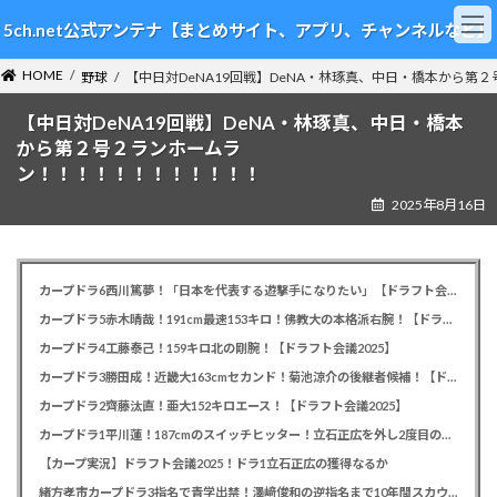
コ
ナ
5ch.net公式アンテナ【まとめサイト、アプリ、チャンネルなど】
ン
ビ
テ
ゲ
HOME
ン
ー
野球
【中日対DeNA19回戦】DeNA・林琢真、中日・橋本から第
ツ
シ
【中日対DeNA19回戦】DeNA・林琢真、中日・橋本
へ
ョ
ス
ン
から第２号２ランホームラ
キ
に
ン！！！！！！！！！！！！
ッ
移
2025年8月16日
プ
動
カープドラ6西川篤夢！「日本を代表する遊撃手になりたい」【ドラフト会議2025】
カープドラ5赤木晴哉！191cm最速153キロ！佛教大の本格派右腕！【ドラフト会議2025】
カープドラ4工藤泰己！159キロ北の剛腕！【ドラフト会議2025】
カープドラ3勝田成！近畿大163cmセカンド！菊池涼介の後継者候補！【ドラフト会議2025】
カープドラ2齊藤汰直！亜大152キロエース！【ドラフト会議2025】
カープドラ1平川蓮！187cmのスイッチヒッター！立石正広を外し2度目の重複も新井監督がクジを引き当てる！【ドラフト会議2025】
【カープ実況】ドラフト会議2025！ドラ1立石正広の獲得なるか
緒方孝市カープドラ3指名で青学出禁！澤﨑俊和の逆指名まで10年間スカウト出禁