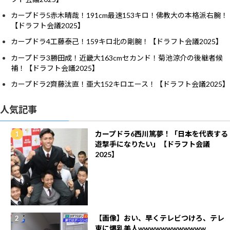
カープドラ5赤木晴哉！191cm最速153キロ！佛教大の本格派右腕！
【ドラフト会議2025】
カープドラ4工藤泰己！159キロ北の剛腕！【ドラフト会議2025】
カープドラ3勝田成！近畿大163cmセカンド！菊池涼介の後継者候
補！【ドラフト会議2025】
カープドラ2齊藤汰直！亜大152キロエース！【ドラフト会議2025】
人気記事
カープドラ6西川篤夢！「日本を代表する
遊撃手になりたい」【ドラフト会議
2025】
【画像】おい、早くテレビつけろ、テレ
東に爆乳美人wwwwwwwwwwww