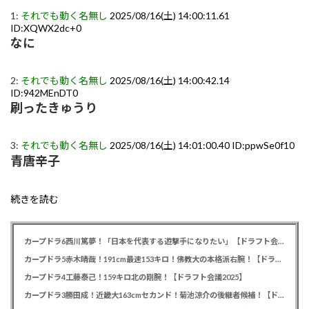
1:
それでも動く名無し
2025/08/16(土) 14:00:11.61
ID:XQWX2dc+0
なに
2:
それでも動く名無し
2025/08/16(土) 14:00:42.14
ID:942MEnDT0
刷ったきゅうり
3:
それでも動く名無し
2025/08/16(土) 14:01:00.40 ID:ppwSe0f10
青唐辛子
続きを読む
カープドラ6西川篤夢！「日本を代表する遊撃手になりたい」【ドラフト会議2025】
カープドラ5赤木晴哉！191cm最速153キロ！佛教大の本格派右腕！【ドラフト会議2025】
カープドラ4工藤泰己！159キロ北の剛腕！【ドラフト会議2025】
カープドラ3勝田成！近畿大163cmセカンド！菊池涼介の後継者候補！【ドラフト会議2025】