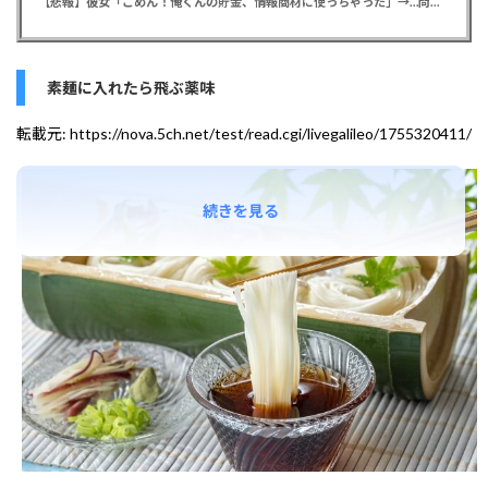
【悲報】彼女「ごめん！俺くんの貯金、情報商材に使っちゃった」→…問い詰めたらギャン泣きされたんだが俺が悪いのか？
素麺に入れたら飛ぶ薬味
転載元:
https://nova.5ch.net/test/read.cgi/livegalileo/1755320411/
続きを見る