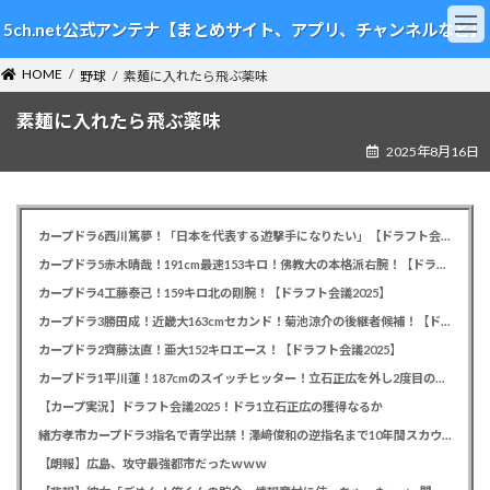
コ
ナ
5ch.net公式アンテナ【まとめサイト、アプリ、チャンネルなど】
ン
ビ
テ
ゲ
HOME
ン
ー
野球
素麺に入れたら飛ぶ薬味
ツ
シ
素麺に入れたら飛ぶ薬味
へ
ョ
ス
ン
2025年8月16日
キ
に
ッ
移
プ
動
カープドラ6西川篤夢！「日本を代表する遊撃手になりたい」【ドラフト会議2025】
カープドラ5赤木晴哉！191cm最速153キロ！佛教大の本格派右腕！【ドラフト会議2025】
カープドラ4工藤泰己！159キロ北の剛腕！【ドラフト会議2025】
カープドラ3勝田成！近畿大163cmセカンド！菊池涼介の後継者候補！【ドラフト会議2025】
カープドラ2齊藤汰直！亜大152キロエース！【ドラフト会議2025】
カープドラ1平川蓮！187cmのスイッチヒッター！立石正広を外し2度目の重複も新井監督がクジを引き当てる！【ドラフト会議2025】
【カープ実況】ドラフト会議2025！ドラ1立石正広の獲得なるか
緒方孝市カープドラ3指名で青学出禁！澤﨑俊和の逆指名まで10年間スカウト出禁
【朗報】広島、攻守最強都市だったｗｗｗ