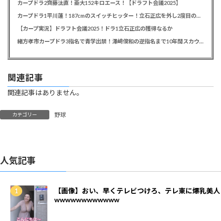
カープドラ2齊藤汰直！亜大152キロエース！【ドラフト会議2025】
カープドラ1平川蓮！187cmのスイッチヒッター！立石正広を外し2度目の重複も新井監督がクジを引き当てる！【ドラフト会議2025】
【カープ実況】ドラフト会議2025！ドラ1立石正広の獲得なるか
緒方孝市カープドラ3指名で青学出禁！澤﨑俊和の逆指名まで10年間スカウト出禁
関連記事
関連記事はありません。
野球
カテゴリー
人気記事
【画像】おい、早くテレビつけろ、テレ東に爆乳美人
wwwwwwwwwwww