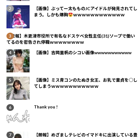
【画像】ぶってー太もものJCアイドルが発見されてし
まう。しかも爆胸
ｗｗｗｗｗｗｗｗｗｗｗｗ
【悲報】木更津市役所で有名なドスケベ女性主任(31)ソープで働い
てるのを密告され停職ｗｗｗｗｗｗｗｗ
【画像】吉岡里帆のシコい画像wwwwwwwwwww
【画像】ミス青コンのたぬき女王、お乳で童貞を○し
てしまうｗｗｗｗｗｗｗｗｗｗｗ
Thank you !
【朗報】めざましテレビのイマドキに出演している豊