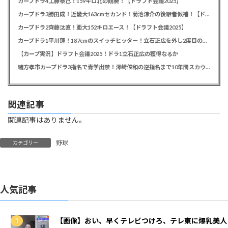
カープドラ4工藤泰己！159キロ北の剛腕！【ドラフト会議2025】
カープドラ3勝田成！近畿大163cmセカンド！菊池涼介の後継者候補！【ドラフト会議2025】
カープドラ2齊藤汰直！亜大152キロエース！【ドラフト会議2025】
カープドラ1平川蓮！187cmのスイッチヒッター！立石正広を外し2度目の重複も新井監督がクジを引き当てる！【ドラフト会議2025】
【カープ実況】ドラフト会議2025！ドラ1立石正広の獲得なるか
緒方孝市カープドラ3指名で青学出禁！澤﨑俊和の逆指名まで10年間スカウト出禁
関連記事
関連記事はありません。
野球
カテゴリー
人気記事
【画像】おい、早くテレビつけろ、テレ東に爆乳美人