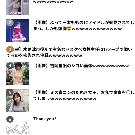
wwwwwwwwwwww
【画像】ぶってー太もものJCアイドルが発見されてし
まう。しかも爆胸
ｗｗｗｗｗｗｗｗｗｗｗｗ
【悲報】木更津市役所で有名なドスケベ女性主任(31)ソープで働い
てるのを密告され停職ｗｗｗｗｗｗｗｗ
【画像】吉岡里帆のシコい画像wwwwwwwwwww
【画像】ミス青コンのたぬき女王、お乳で童貞を○し
てしまうｗｗｗｗｗｗｗｗｗｗｗ
Thank you !