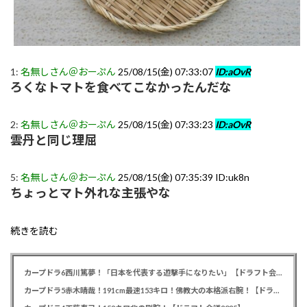
1:
名無しさん＠おーぷん
25/08/15(金) 07:33:07
ID:aOvR
ろくなトマトを食べてこなかったんだな
2:
名無しさん＠おーぷん
25/08/15(金) 07:33:23
ID:aOvR
雲丹と同じ理屈
5:
名無しさん＠おーぷん
25/08/15(金) 07:35:39 ID:uk8n
ちょっとマト外れな主張やな
続きを読む
カープドラ6西川篤夢！「日本を代表する遊撃手になりたい」【ドラフト会議2025】
カープドラ5赤木晴哉！191cm最速153キロ！佛教大の本格派右腕！【ドラフト会議2025】