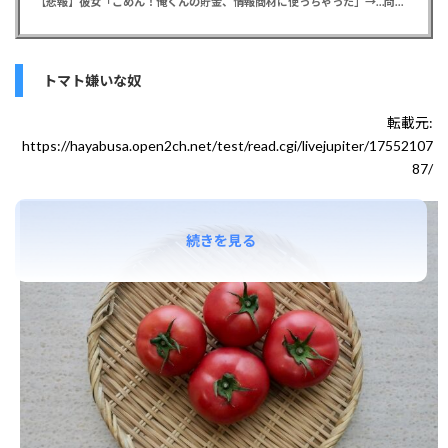
【悲報】彼女「ごめん！俺くんの貯金、情報商材に使っちゃった」→…問い詰めたらギャン泣きされたんだが俺が悪いのか？
トマト嫌いな奴
転載元:
https://hayabusa.open2ch.net/test/read.cgi/livejupiter/17552107
87/
続きを見る