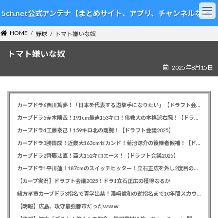
コ
ナ
5ch.net公式アンテナ【まとめサイト、アプリ、チャンネルなど】
ン
ビ
テ
ゲ
HOME
ン
ー
野球
トマト嫌いな奴
ツ
シ
トマト嫌いな奴
へ
ョ
ス
ン
2025年8月15日
キ
に
ッ
移
プ
動
カープドラ6西川篤夢！「日本を代表する遊撃手になりたい」【ドラフト会議2025】
カープドラ5赤木晴哉！191cm最速153キロ！佛教大の本格派右腕！【ドラフト会議2025】
カープドラ4工藤泰己！159キロ北の剛腕！【ドラフト会議2025】
カープドラ3勝田成！近畿大163cmセカンド！菊池涼介の後継者候補！【ドラフト会議2025】
カープドラ2齊藤汰直！亜大152キロエース！【ドラフト会議2025】
カープドラ1平川蓮！187cmのスイッチヒッター！立石正広を外し2度目の重複も新井監督がクジを引き当てる！【ドラフト会議2025】
【カープ実況】ドラフト会議2025！ドラ1立石正広の獲得なるか
緒方孝市カープドラ3指名で青学出禁！澤﨑俊和の逆指名まで10年間スカウト出禁
【朗報】広島、攻守最強都市だったｗｗｗ