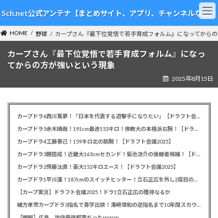
コ
ナ
5ch.net公式アンテナ【まとめサイト、アプリ、チャンネルなど】
ン
ビ
テ
ゲ
HOME
ン
ー
野球
カープさん『最下位覚悟で若手育成フォルム』になってからの
ツ
シ
カープさん『最下位覚悟で若手育成フォルム』になっ
へ
ョ
ス
ン
てからの方が強いという現象
キ
に
2025年8月15日
ッ
移
プ
動
カープドラ6西川篤夢！「日本を代表する遊撃手になりたい」【ドラフト会議2025】
カープドラ5赤木晴哉！191cm最速153キロ！佛教大の本格派右腕！【ドラフト会議2025】
カープドラ4工藤泰己！159キロ北の剛腕！【ドラフト会議2025】
カープドラ3勝田成！近畿大163cmセカンド！菊池涼介の後継者候補！【ドラフト会議2025】
カープドラ2齊藤汰直！亜大152キロエース！【ドラフト会議2025】
カープドラ1平川蓮！187cmのスイッチヒッター！立石正広を外し2度目の重複も新井監督がクジを引き当てる！【ドラフト会議2025】
【カープ実況】ドラフト会議2025！ドラ1立石正広の獲得なるか
緒方孝市カープドラ3指名で青学出禁！澤﨑俊和の逆指名まで10年間スカウト出禁
【朗報】広島、攻守最強都市だったｗｗｗ