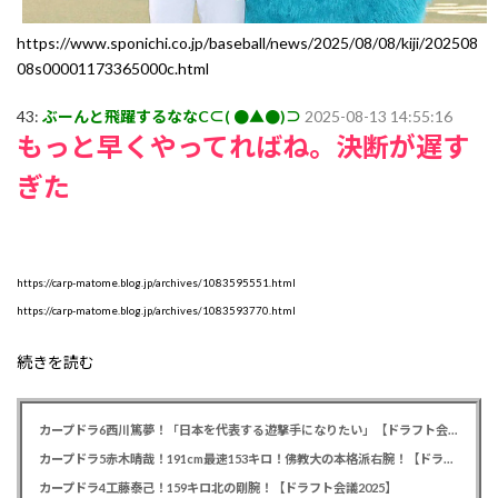
https://www.sponichi.co.jp/baseball/news/2025/08/08/kiji/202508
08s00001173365000c.html
43:
ぶーんと飛躍するななC⊂( ●▲●)⊃
2025-08-13 14:55:16
もっと早くやってればね。決断が遅す
ぎた
https://carp-matome.blog.jp/archives/1083595551.html
https://carp-matome.blog.jp/archives/1083593770.html
続きを読む
カープドラ6西川篤夢！「日本を代表する遊撃手になりたい」【ドラフト会議2025】
カープドラ5赤木晴哉！191cm最速153キロ！佛教大の本格派右腕！【ドラフト会議2025】
カープドラ4工藤泰己！159キロ北の剛腕！【ドラフト会議2025】