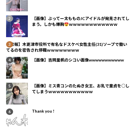
【画像】ぶってー太もものJCアイドルが発見されてし
まう。しかも爆胸
ｗｗｗｗｗｗｗｗｗｗｗｗ
【悲報】木更津市役所で有名なドスケベ女性主任(31)ソープで働い
てるのを密告され停職ｗｗｗｗｗｗｗｗ
【画像】吉岡里帆のシコい画像wwwwwwwwwww
【画像】ミス青コンのたぬき女王、お乳で童貞を○し
てしまうｗｗｗｗｗｗｗｗｗｗｗ
Thank you !