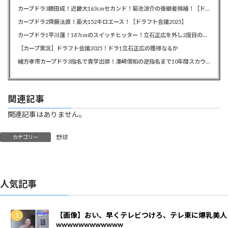
カープドラ3勝田成！近畿大163cmセカンド！菊池涼介の後継者候補！【ドラフト会議2025】
カープドラ2齊藤汰直！亜大152キロエース！【ドラフト会議2025】
カープドラ1平川蓮！187cmのスイッチヒッター！立石正広を外し2度目の重複も新井監督がクジを引き当てる！【ドラフト会議2025】
【カープ実況】ドラフト会議2025！ドラ1立石正広の獲得なるか
緒方孝市カープドラ3指名で青学出禁！澤﨑俊和の逆指名まで10年間スカウト出禁
関連記事
関連記事はありません。
野球
カテゴリー
人気記事
【画像】おい、早くテレビつけろ、テレ東に爆乳美人
wwwwwwwwwwww