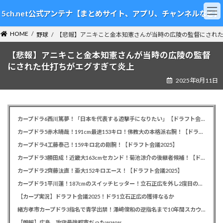
コ
ナ
5ch.net公式アンテナ【まとめサイト、アプリ、チャンネルなど】
ン
ビ
テ
ゲ
HOME
ン
ー
野球
【悲報】アニキこと金本知憲さんが当時の広陵の監督にされ
ツ
シ
【悲報】アニキこと金本知憲さんが当時の広陵の監督
へ
ョ
ス
ン
にされた仕打ちがエグすぎて炎上
キ
に
2025年8月11日
ッ
移
プ
動
カープドラ6西川篤夢！「日本を代表する遊撃手になりたい」【ドラフト会議2025】
カープドラ5赤木晴哉！191cm最速153キロ！佛教大の本格派右腕！【ドラフト会議2025】
カープドラ4工藤泰己！159キロ北の剛腕！【ドラフト会議2025】
カープドラ3勝田成！近畿大163cmセカンド！菊池涼介の後継者候補！【ドラフト会議2025】
カープドラ2齊藤汰直！亜大152キロエース！【ドラフト会議2025】
カープドラ1平川蓮！187cmのスイッチヒッター！立石正広を外し2度目の重複も新井監督がクジを引き当てる！【ドラフト会議2025】
【カープ実況】ドラフト会議2025！ドラ1立石正広の獲得なるか
緒方孝市カープドラ3指名で青学出禁！澤﨑俊和の逆指名まで10年間スカウト出禁
【朗報】広島、攻守最強都市だったｗｗｗ