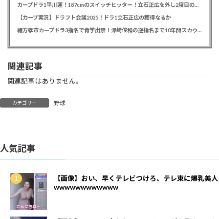
カープドラ1平川蓮！187cmのスイッチヒッター！立石正広を外し2度目の重複も新井監督がクジを引き当てる！【ドラフト会議2025】
【カープ実況】ドラフト会議2025！ドラ1立石正広の獲得なるか
緒方孝市カープドラ3指名で青学出禁！澤﨑俊和の逆指名まで10年間スカウト出禁
関連記事
関連記事はありません。
野球
カテゴリー
人気記事
【画像】おい、早くテレビつけろ、テレ東に爆乳美人
wwwwwwwwwwww