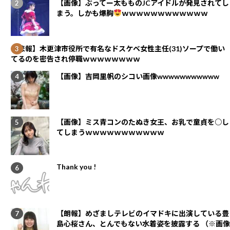
【画像】ぶってー太もものJCアイドルが発見されてし
まう。しかも爆胸
ｗｗｗｗｗｗｗｗｗｗｗｗ
【悲報】木更津市役所で有名なドスケベ女性主任(31)ソープで働い
てるのを密告され停職ｗｗｗｗｗｗｗｗ
【画像】吉岡里帆のシコい画像wwwwwwwwwww
【画像】ミス青コンのたぬき女王、お乳で童貞を○し
てしまうｗｗｗｗｗｗｗｗｗｗｗ
Thank you !
【朗報】めざましテレビのイマドキに出演している豊
島心桜さん、とんでもない水着姿を披露する （※画像