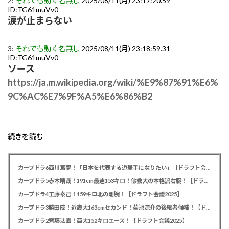
2:
それでも動く名無し
2025/08/11(月) 23:17:20.59
ID:TG61muVv0
涙が止まらない
3:
それでも動く名無し
2025/08/11(月) 23:18:59.31
ID:TG61muVv0
ソース
https://ja.m.wikipedia.org/wiki/%E9%87%91%E6%
9C%AC%E7%9F%A5%E6%86%B2
続きを読む
カープドラ6西川篤夢！「日本を代表する遊撃手になりたい」【ドラフト会議2025】
カープドラ5赤木晴哉！191cm最速153キロ！佛教大の本格派右腕！【ドラフト会議2025】
カープドラ4工藤泰己！159キロ北の剛腕！【ドラフト会議2025】
カープドラ3勝田成！近畿大163cmセカンド！菊池涼介の後継者候補！【ドラフト会議2025】
カープドラ2齊藤汰直！亜大152キロエース！【ドラフト会議2025】