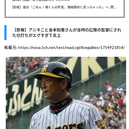
【悲報】彼女「ごめん！俺くんの貯金、情報商材に使っちゃった」→…問い詰めたらギャン泣きされたんだが俺が悪いのか？
【悲報】アニキこと金本知憲さんが当時の広陵の監督にされ
た仕打ちがエグすぎて炎上
転載元:
https://nova.5ch.net/test/read.cgi/livegalileo/1754921814/