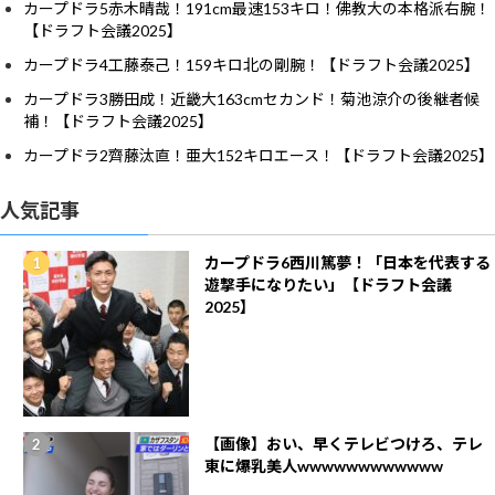
カープドラ5赤木晴哉！191cm最速153キロ！佛教大の本格派右腕！
【ドラフト会議2025】
カープドラ4工藤泰己！159キロ北の剛腕！【ドラフト会議2025】
カープドラ3勝田成！近畿大163cmセカンド！菊池涼介の後継者候
補！【ドラフト会議2025】
カープドラ2齊藤汰直！亜大152キロエース！【ドラフト会議2025】
人気記事
カープドラ6西川篤夢！「日本を代表する
遊撃手になりたい」【ドラフト会議
2025】
【画像】おい、早くテレビつけろ、テレ
東に爆乳美人wwwwwwwwwwww