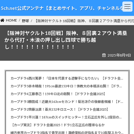
コ
ナ
5ch.net公式アンテナ【まとめサイト、アプリ、チャンネルなど】
ン
ビ
テ
ゲ
HOME
ン
ー
野球
【阪神対ヤクルト18回戦】阪神、８回裏２アウト満塁から代
ツ
シ
【阪神対ヤクルト18回戦】阪神、８回裏２アウト満塁
へ
ョ
ス
ン
から代打・木浪の押し出し四球で勝ち越
キ
に
し！！！！！！！！！！！！！
ッ
移
2025年8月9日
プ
動
カープドラ6西川篤夢！「日本を代表する遊撃手になりたい」【ドラフト会議2025】
カープドラ5赤木晴哉！191cm最速153キロ！佛教大の本格派右腕！【ドラフト会議2025】
カープドラ4工藤泰己！159キロ北の剛腕！【ドラフト会議2025】
カープドラ3勝田成！近畿大163cmセカンド！菊池涼介の後継者候補！【ドラフト会議2025】
カープドラ2齊藤汰直！亜大152キロエース！【ドラフト会議2025】
カープドラ1平川蓮！187cmのスイッチヒッター！立石正広を外し2度目の重複も新井監督がクジを引き当てる！【ドラフト会議2025】
【カープ実況】ドラフト会議2025！ドラ1立石正広の獲得なるか
緒方孝市カープドラ3指名で青学出禁！澤﨑俊和の逆指名まで10年間スカウト出禁