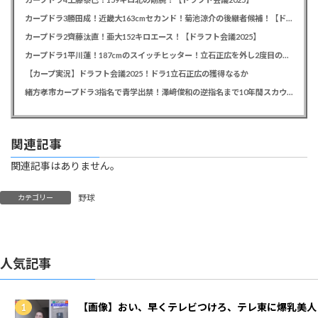
カープドラ3勝田成！近畿大163cmセカンド！菊池涼介の後継者候補！【ドラフト会議2025】
カープドラ2齊藤汰直！亜大152キロエース！【ドラフト会議2025】
カープドラ1平川蓮！187cmのスイッチヒッター！立石正広を外し2度目の重複も新井監督がクジを引き当てる！【ドラフト会議2025】
【カープ実況】ドラフト会議2025！ドラ1立石正広の獲得なるか
緒方孝市カープドラ3指名で青学出禁！澤﨑俊和の逆指名まで10年間スカウト出禁
関連記事
関連記事はありません。
野球
カテゴリー
人気記事
【画像】おい、早くテレビつけろ、テレ東に爆乳美人