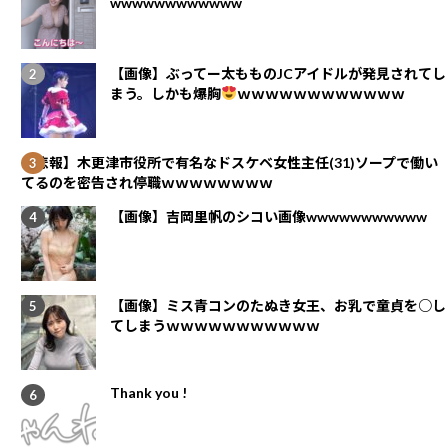
wwwwwwwwwwww
【画像】ぶってー太もものJCアイドルが発見されてし
まう。しかも爆胸
ｗｗｗｗｗｗｗｗｗｗｗｗ
【悲報】木更津市役所で有名なドスケベ女性主任(31)ソープで働い
てるのを密告され停職ｗｗｗｗｗｗｗｗ
【画像】吉岡里帆のシコい画像wwwwwwwwwww
【画像】ミス青コンのたぬき女王、お乳で童貞を○し
てしまうｗｗｗｗｗｗｗｗｗｗｗ
Thank you !