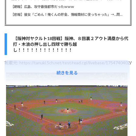
【朗報】広島、攻守最強都市だったｗｗｗ
【悲報】彼女「ごめん！俺くんの貯金、情報商材に使っちゃった」→…問い詰めたらギャン泣きされたんだが俺が悪いのか？
【阪神対ヤクルト18回戦】阪神、８回裏２アウト満塁から代
打・木浪の押し出し四球で勝ち越
し！！！！！！！！！！！！！
転載元:
https://tanuki.5ch.net/test/read.cgi/livebase/1754740402/
続きを見る