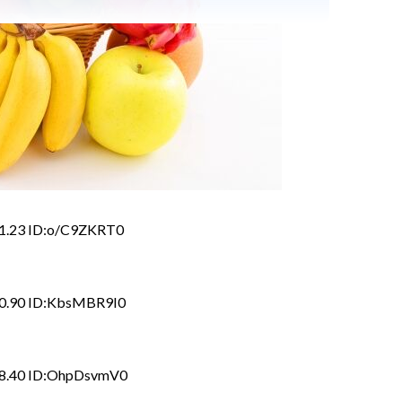
21.23 ID:o/C9ZKRT0
00.90 ID:KbsMBR9I0
58.40 ID:OhpDsvmV0