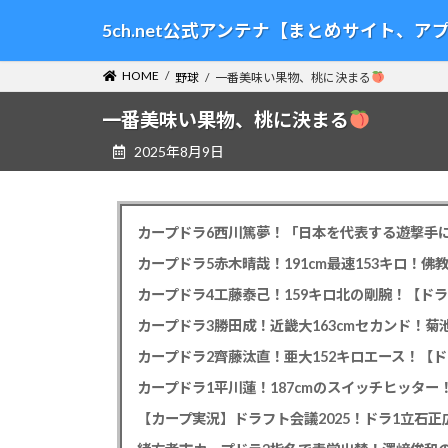
コ
ナ
5ch.net公式アンテナ【まとめサイト、
ン
ビ
テ
ゲ
HOME
野球
一番美味い果物、桃に決まる
ン
ー
ツ
シ
一番美味い果物、桃に決まる
へ
ョ
2025年8月9日
ス
ン
キ
に
ッ
移
プ
動
カープドラ6西川篤夢！「日本を代表する遊撃手に
カープドラ5赤木晴哉！191cm最速153キロ！佛
カープドラ4工藤泰己！159キロ北の剛腕！【ドラ
カープドラ3勝田成！近畿大163cmセカンド！菊
カープドラ2齊藤汰直！亜大152キロエース！【ド
【カープ実況】ドラフト会議2025！ドラ1立石