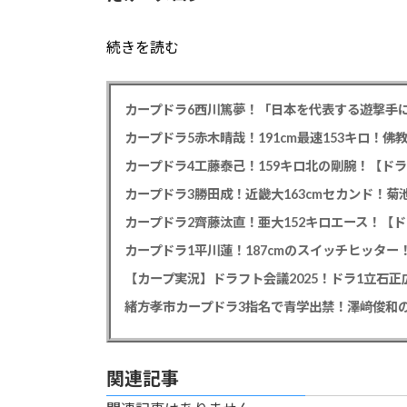
続きを読む
カープドラ6西川篤夢！「日本を代表する遊撃手に
カープドラ5赤木晴哉！191cm最速153キロ！佛
カープドラ4工藤泰己！159キロ北の剛腕！【ドラ
カープドラ3勝田成！近畿大163cmセカンド！菊
カープドラ2齊藤汰直！亜大152キロエース！【ド
【カープ実況】ドラフト会議2025！ドラ1立石
緒方孝市カープドラ3指名で青学出禁！澤﨑俊和の
関連記事