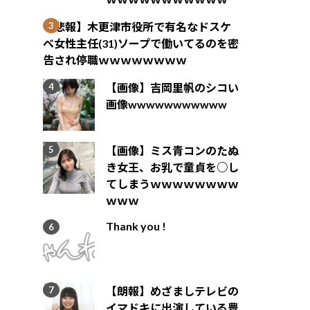
【悲報】木更津市役所で有名なドスケ
ベ女性主任(31)ソープで働いてるのを密
告され停職ｗｗｗｗｗｗｗｗ
【画像】吉岡里帆のシコい
画像wwwwwwwwwww
【画像】ミス青コンのたぬ
き女王、お乳で童貞を○し
てしまうｗｗｗｗｗｗｗｗ
ｗｗｗ
Thank you !
【朗報】めざましテレビの
イマドキに出演している豊