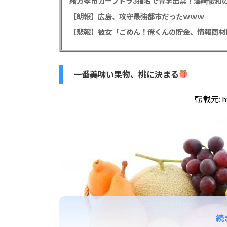
緒方孝市カープドラ3指名で青学出禁！澤﨑俊和の
【朗報】広島、攻守最強都市だったｗｗｗ
一番美味い果物、桃に決まる
転載元:
h
続