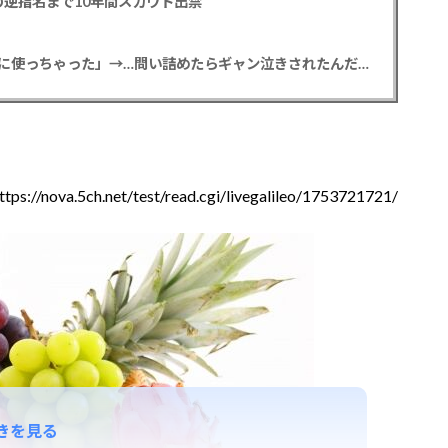
逆指名まで10年間スカウト出禁
【悲報】彼女「ごめん！俺くんの貯金、情報商材に使っちゃった」→…問い詰めたらギャン泣きされたんだが俺が悪いのか？
ttps://nova.5ch.net/test/read.cgi/livegalileo/1753721721/
きを見る