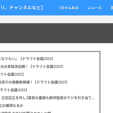
アプリ、チャンネルなど】
5ちゃんねる
ニュース
なりたい」【ドラフト会議2025】
教大の本格派右腕！【ドラフト会議2025】
フト会議2025】
池涼介の後継者候補！【ドラフト会議2025】
ラフト会議2025】
カープドラ1平川蓮！187cmのスイッチヒッター！立石正広を外し2度目の重複も新井監督がクジを引き当てる！【ドラフト会議2025】
正広の獲得なるか