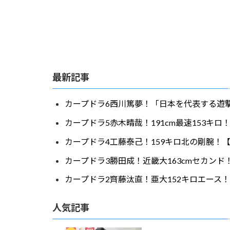
最新記事
カープドラ6西川篤夢！「日本を代表する遊撃
カープドラ5赤木晴哉！191cm最速153キ
カープドラ4工藤泰己！159キロ北の剛腕！【
カープドラ3勝田成！近畿大163cmセカンド
カープドラ2齊藤汰直！亜大152キロエース！
人気記事