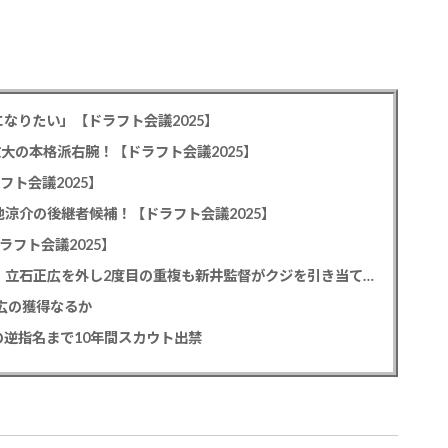
なりたい」【ドラフト会議2025】
教大の本格派右腕！【ドラフト会議2025】
フト会議2025】
池涼介の後継者候補！【ドラフト会議2025】
ラフト会議2025】
カープドラ1平川蓮！187cmのスイッチヒッター！立石正広を外し2度目の重複も新井監督がクジを引き当てる！【ドラフト会議2025】
正広の獲得なるか
逆指名まで10年間スカウト出禁