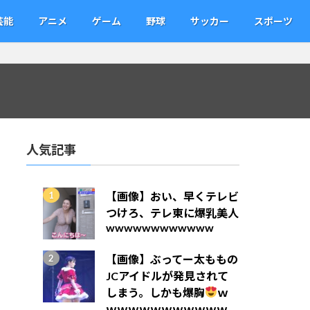
芸能
アニメ
ゲーム
野球
サッカー
スポーツ
人気記事
【画像】おい、早くテレビ
つけろ、テレ東に爆乳美人
wwwwwwwwwwww
【画像】ぶってー太ももの
JCアイドルが発見されて
しまう。しかも爆胸
ｗ
ｗｗｗｗｗｗｗｗｗｗｗ