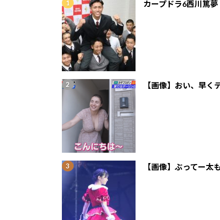
カープドラ6西川篤夢
【画像】おい、早くテ
【画像】ぶってー太も