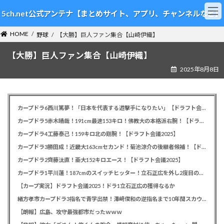
コ
ナ
5ch.net公式アンテナ【まとめサイト、アプリ、チャンネルなど】
ン
ビ
テ
ゲ
HOME
ン
ー
野球
【大勝】巨人ファン集合【山崎伊織】
ツ
シ
【大勝】巨人ファン集合【山崎伊織】
へ
ョ
ス
ン
2025年8月8日
キ
に
ッ
移
プ
動
カープドラ6西川篤夢！「日本を代表する遊撃手になりたい」【ドラフト会議2025】
カープドラ5赤木晴哉！191cm最速153キロ！佛教大の本格派右腕！【ドラフト会議2025】
カープドラ4工藤泰己！159キロ北の剛腕！【ドラフト会議2025】
カープドラ3勝田成！近畿大163cmセカンド！菊池涼介の後継者候補！【ドラフト会議2025】
カープドラ2齊藤汰直！亜大152キロエース！【ドラフト会議2025】
カープドラ1平川蓮！187cmのスイッチヒッター！立石正広を外し2度目の重複も新井監督がクジを引き当てる！【ドラフト会議2025】
【カープ実況】ドラフト会議2025！ドラ1立石正広の獲得なるか
緒方孝市カープドラ3指名で青学出禁！澤﨑俊和の逆指名まで10年間スカウト出禁
【朗報】広島、攻守最強都市だったｗｗｗ