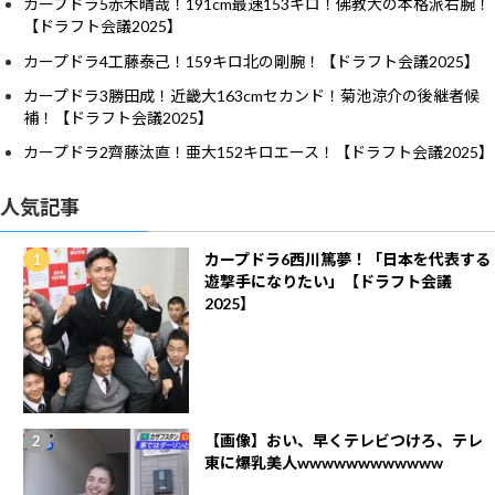
カープドラ5赤木晴哉！191cm最速153キロ！佛教大の本格派右腕！
【ドラフト会議2025】
カープドラ4工藤泰己！159キロ北の剛腕！【ドラフト会議2025】
カープドラ3勝田成！近畿大163cmセカンド！菊池涼介の後継者候
補！【ドラフト会議2025】
カープドラ2齊藤汰直！亜大152キロエース！【ドラフト会議2025】
人気記事
カープドラ6西川篤夢！「日本を代表する
遊撃手になりたい」【ドラフト会議
2025】
【画像】おい、早くテレビつけろ、テレ
東に爆乳美人wwwwwwwwwwww