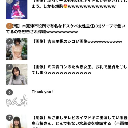
【画像】ぶってー太もものJCアイドルが発見されてし
まう。しかも爆胸
ｗｗｗｗｗｗｗｗｗｗｗｗ
【悲報】木更津市役所で有名なドスケベ女性主任(31)ソープで働い
てるのを密告され停職ｗｗｗｗｗｗｗｗ
【画像】吉岡里帆のシコい画像wwwwwwwwwww
【画像】ミス青コンのたぬき女王、お乳で童貞を○し
てしまうｗｗｗｗｗｗｗｗｗｗｗ
Thank you !
【朗報】めざましテレビのイマドキに出演している豊
島心桜さん、とんでもない水着姿を披露する （※画像