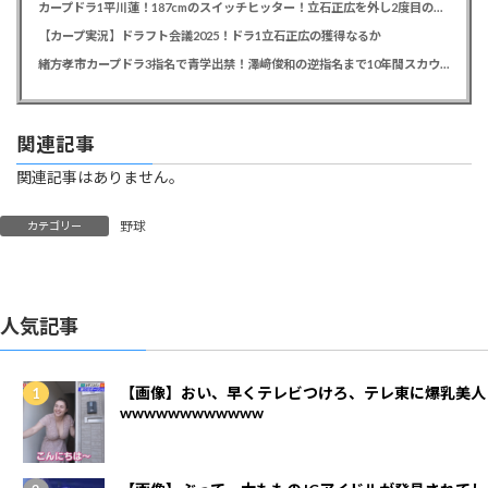
カープドラ1平川蓮！187cmのスイッチヒッター！立石正広を外し2度目の重複も新井監督がクジを引き当てる！【ドラフト会議2025】
【カープ実況】ドラフト会議2025！ドラ1立石正広の獲得なるか
緒方孝市カープドラ3指名で青学出禁！澤﨑俊和の逆指名まで10年間スカウト出禁
関連記事
関連記事はありません。
野球
カテゴリー
人気記事
【画像】おい、早くテレビつけろ、テレ東に爆乳美人
wwwwwwwwwwww