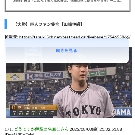
【悲報】彼女「ごめん！俺くんの貯金、情報商材に使っちゃった」→…問い詰めたらギャン泣きされたんだが俺が悪いのか？
【大勝】巨人ファン集合【山崎伊織】
転載元:
https://tanuki.5ch.net/test/read.cgi/livebase/1754655866/
続きを見る
171:
どうですか解説の名無しさん
2025/08/08(金) 21:32:51.88
ID:rsMREVFoM