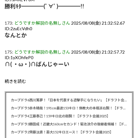
勝利ｷﾀ━━━━(ﾟ∀ﾟ)━━━━!!
173:
どうですか解説の名無しさん
2025/08/08(金) 21:32:52.67
ID:2zuEcVdh0
なんとか
175:
どうですか解説の名無しさん
2025/08/08(金) 21:32:57.72
ID:1yXOhfeP0
∩( ・ω・)∩ばんじゃーい
続きを読む
カープドラ6西川篤夢！「日本を代表する遊撃手になりたい」【ドラフト会議2025】
カープドラ5赤木晴哉！191cm最速153キロ！佛教大の本格派右腕！【ドラフト会議2025】
カープドラ4工藤泰己！159キロ北の剛腕！【ドラフト会議2025】
カープドラ3勝田成！近畿大163cmセカンド！菊池涼介の後継者候補！【ドラフト会議2025】
カープドラ2齊藤汰直！亜大152キロエース！【ドラフト会議2025】