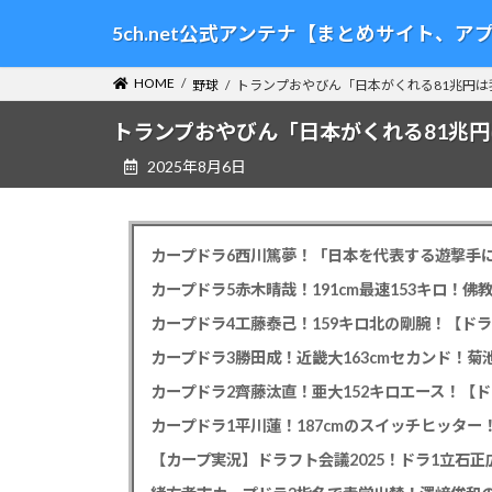
コ
ナ
5ch.net公式アンテナ【まとめサイト、
ン
ビ
テ
ゲ
HOME
野球
トランプおやびん「日本がくれる81兆円
ン
ー
ツ
シ
トランプおやびん「日本がくれる81兆
へ
ョ
2025年8月6日
ス
ン
キ
に
ッ
移
プ
動
カープドラ6西川篤夢！「日本を代表する遊撃手に
カープドラ5赤木晴哉！191cm最速153キロ！佛
カープドラ4工藤泰己！159キロ北の剛腕！【ドラ
カープドラ3勝田成！近畿大163cmセカンド！菊
カープドラ2齊藤汰直！亜大152キロエース！【ド
【カープ実況】ドラフト会議2025！ドラ1立石