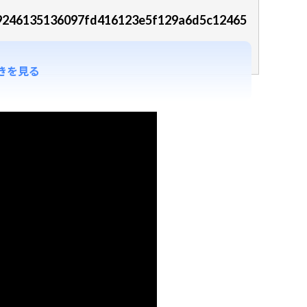
/c39246135136097fd416123e5f129a6d5c12465
きを見る