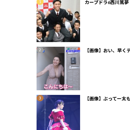
カープドラ6西川篤夢
【画像】おい、早くテ
【画像】ぶってー太も