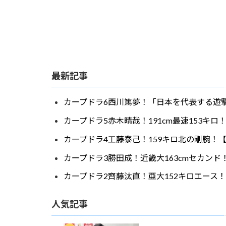
最新記事
カープドラ6西川篤夢！「日本を代表する遊撃
カープドラ5赤木晴哉！191cm最速153キ
カープドラ4工藤泰己！159キロ北の剛腕！【
カープドラ3勝田成！近畿大163cmセカンド
カープドラ2齊藤汰直！亜大152キロエース！
人気記事