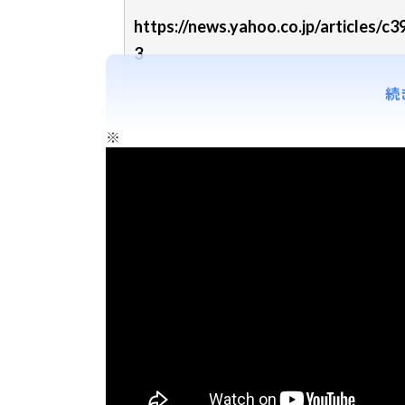
https://news.yahoo.co.jp/articles
3
続
※