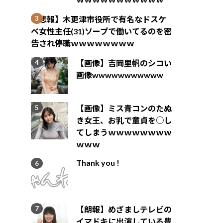
【悲報】木更津市役所で有名なドスケ
ベ女性主任(31)ソープで働いてるのを密
告され停職ｗｗｗｗｗｗｗｗ
【画像】吉岡里帆のシコい
画像wwwwwwwwwww
【画像】ミス青コンのたぬ
き女王、お乳で童貞を○し
てしまうｗｗｗｗｗｗｗｗ
ｗｗｗ
Thank you !
【朗報】めざましテレビの
イマドキに出演している豊