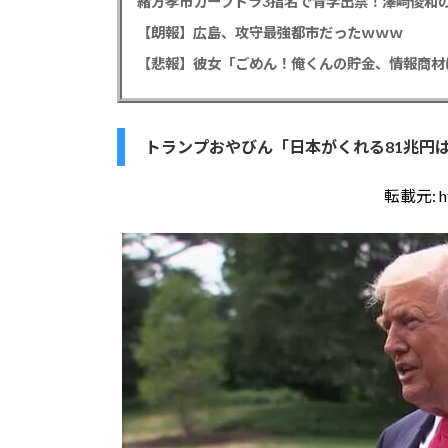
緒方孝市カープドラ3指名で青学出禁！澤﨑俊和の
【朗報】広島、攻守最強都市だったｗｗｗ
トランプおやびん「日本がくれる81兆円
転載元:
h