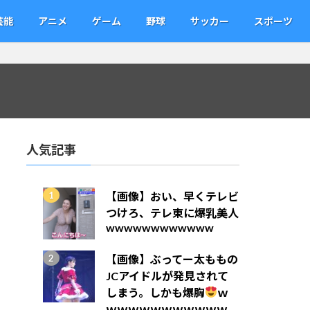
芸能
アニメ
ゲーム
野球
サッカー
スポーツ
人気記事
【画像】おい、早くテレビ
つけろ、テレ東に爆乳美人
wwwwwwwwwwww
【画像】ぶってー太ももの
JCアイドルが発見されて
しまう。しかも爆胸
ｗ
ｗｗｗｗｗｗｗｗｗｗｗ