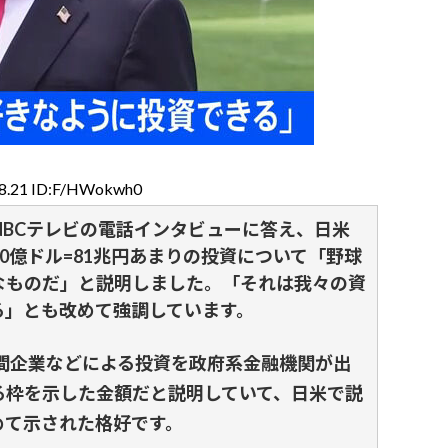
08.21 ID:F/HWokwh0
NBCテレビの電話インタビューに答え、日米
0億ドル=81兆円あまりの投資について「野球
なものだ」と説明しました。「それは我々の資
る」とも改めて強調しています。
民間企業などによる投資を政府系金融機関が出
る枠を示した金額だと説明していて、日米で説
めて示された格好です。