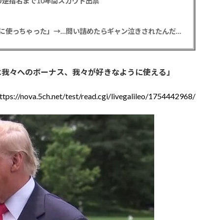
逆指名まで10年間スカウト出禁
【悲報】彼女「ごめん！俺くんの貯金、情報商材に使っちゃった」→…問い詰めたらギャン泣きされたんだが俺が悪いのか？
は我々へのボーナス、我々が好きなように使える」
ttps://nova.5ch.net/test/read.cgi/livegalileo/1754442968/