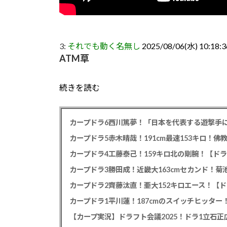
3:
それでも動く名無し
2025/08/06(水) 10:18:3
ATM草
続きを読む
カープドラ6西川篤夢！「日本を代表する遊撃手に
カープドラ5赤木晴哉！191cm最速153キロ！佛
カープドラ4工藤泰己！159キロ北の剛腕！【ドラ
カープドラ3勝田成！近畿大163cmセカンド！菊
カープドラ2齊藤汰直！亜大152キロエース！【ド
【カープ実況】ドラフト会議2025！ドラ1立石