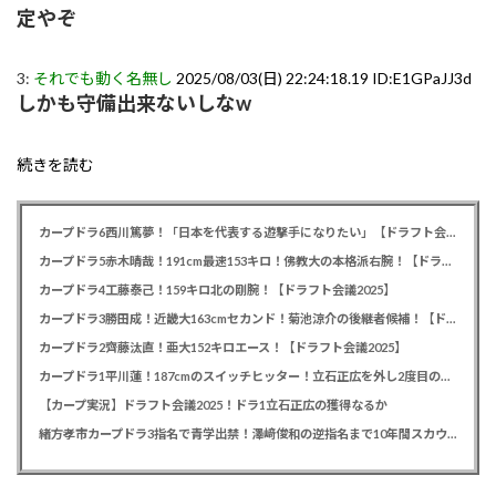
定やぞ
3:
それでも動く名無し
2025/08/03(日) 22:24:18.19 ID:E1GPaJJ3d
しかも守備出来ないしなw
続きを読む
カープドラ6西川篤夢！「日本を代表する遊撃手になりたい」【ドラフト会議2025】
カープドラ5赤木晴哉！191cm最速153キロ！佛教大の本格派右腕！【ドラフト会議2025】
カープドラ4工藤泰己！159キロ北の剛腕！【ドラフト会議2025】
カープドラ3勝田成！近畿大163cmセカンド！菊池涼介の後継者候補！【ドラフト会議2025】
カープドラ2齊藤汰直！亜大152キロエース！【ドラフト会議2025】
カープドラ1平川蓮！187cmのスイッチヒッター！立石正広を外し2度目の重複も新井監督がクジを引き当てる！【ドラフト会議2025】
【カープ実況】ドラフト会議2025！ドラ1立石正広の獲得なるか
緒方孝市カープドラ3指名で青学出禁！澤﨑俊和の逆指名まで10年間スカウト出禁