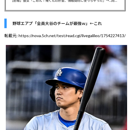
【悲報】彼女「ごめん！俺くんの貯金、情報商材に使っちゃった」→…問い詰めたらギャン泣きされたんだが俺が悪いのか？
野球エアプ「全員大谷のチームが最強ｗ」←これ
転載元:
https://nova.5ch.net/test/read.cgi/livegalileo/1754227413/