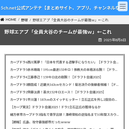
コ
ナ
5ch.net公式アンテナ【まとめサイト、アプリ、チャンネルなど】
ン
ビ
テ
ゲ
HOME
ン
ー
野球
野球エアプ「全員大谷のチームが最強ｗ」←これ
ツ
シ
野球エアプ「全員大谷のチームが最強ｗ」←これ
へ
ョ
ス
ン
2025年8月6日
キ
に
ッ
移
プ
動
カープドラ6西川篤夢！「日本を代表する遊撃手になりたい」【ドラフト会議2025】
カープドラ5赤木晴哉！191cm最速153キロ！佛教大の本格派右腕！【ドラフト会議2025】
カープドラ4工藤泰己！159キロ北の剛腕！【ドラフト会議2025】
カープドラ3勝田成！近畿大163cmセカンド！菊池涼介の後継者候補！【ドラフト会議2025】
カープドラ2齊藤汰直！亜大152キロエース！【ドラフト会議2025】
カープドラ1平川蓮！187cmのスイッチヒッター！立石正広を外し2度目の重複も新井監督がクジを引き当てる！【ドラフト会議2025】
【カープ実況】ドラフト会議2025！ドラ1立石正広の獲得なるか
緒方孝市カープドラ3指名で青学出禁！澤﨑俊和の逆指名まで10年間スカウト出禁
【朗報】広島、攻守最強都市だったｗｗｗ