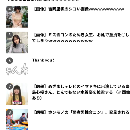
【画像】吉岡里帆のシコい画像wwwwwwwwwww
【画像】ミス青コンのたぬき女王、お乳で童貞を○し
てしまうｗｗｗｗｗｗｗｗｗｗｗ
Thank you !
【朗報】めざましテレビのイマドキに出演している豊
島心桜さん、とんでもない水着姿を披露する （※画像
あり）
【朗報】ホンモノの「弱者男性合コン」、発見される