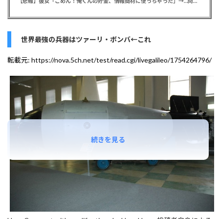
【悲報】彼女「ごめん！俺くんの貯金、情報商材に使っちゃった」→…問い詰めたらギャン泣きされたんだが俺が悪いのか？
世界最強の兵器はツァーリ・ボンバ←これ
転載元:
https://nova.5ch.net/test/read.cgi/livegalileo/1754264796/
続きを見る