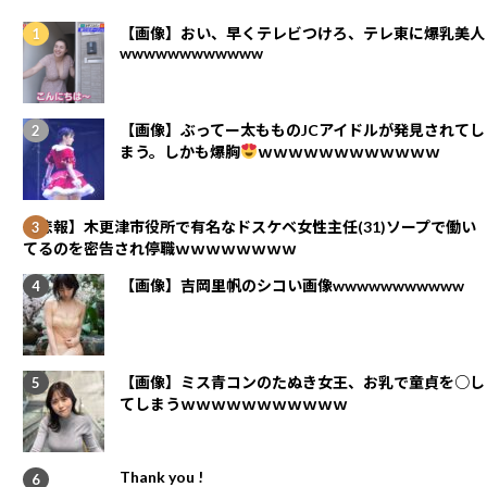
【画像】おい、早くテレビつけろ、テレ東に爆乳美人
wwwwwwwwwwww
【画像】ぶってー太もものJCアイドルが発見されてし
まう。しかも爆胸
ｗｗｗｗｗｗｗｗｗｗｗｗ
【悲報】木更津市役所で有名なドスケベ女性主任(31)ソープで働い
てるのを密告され停職ｗｗｗｗｗｗｗｗ
【画像】吉岡里帆のシコい画像wwwwwwwwwww
【画像】ミス青コンのたぬき女王、お乳で童貞を○し
てしまうｗｗｗｗｗｗｗｗｗｗｗ
Thank you !