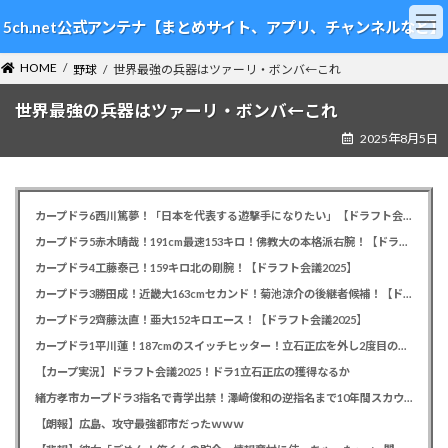
コ
ナ
5ch.net公式アンテナ【まとめサイト、アプリ、チャンネルなど】
ン
ビ
テ
ゲ
HOME
ン
ー
野球
世界最強の兵器はツァーリ・ボンバ←これ
ツ
シ
世界最強の兵器はツァーリ・ボンバ←これ
へ
ョ
ス
ン
2025年8月5日
キ
に
ッ
移
プ
動
カープドラ6西川篤夢！「日本を代表する遊撃手になりたい」【ドラフト会議2025】
カープドラ5赤木晴哉！191cm最速153キロ！佛教大の本格派右腕！【ドラフト会議2025】
カープドラ4工藤泰己！159キロ北の剛腕！【ドラフト会議2025】
カープドラ3勝田成！近畿大163cmセカンド！菊池涼介の後継者候補！【ドラフト会議2025】
カープドラ2齊藤汰直！亜大152キロエース！【ドラフト会議2025】
カープドラ1平川蓮！187cmのスイッチヒッター！立石正広を外し2度目の重複も新井監督がクジを引き当てる！【ドラフト会議2025】
【カープ実況】ドラフト会議2025！ドラ1立石正広の獲得なるか
緒方孝市カープドラ3指名で青学出禁！澤﨑俊和の逆指名まで10年間スカウト出禁
【朗報】広島、攻守最強都市だったｗｗｗ