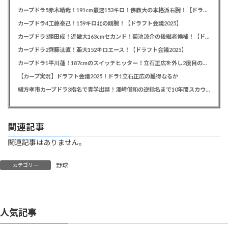
カープドラ5赤木晴哉！191cm最速153キロ！佛教大の本格派右腕！【ドラフト会議2025】
カープドラ4工藤泰己！159キロ北の剛腕！【ドラフト会議2025】
カープドラ3勝田成！近畿大163cmセカンド！菊池涼介の後継者候補！【ドラフト会議2025】
カープドラ2齊藤汰直！亜大152キロエース！【ドラフト会議2025】
カープドラ1平川蓮！187cmのスイッチヒッター！立石正広を外し2度目の重複も新井監督がクジを引き当てる！【ドラフト会議2025】
【カープ実況】ドラフト会議2025！ドラ1立石正広の獲得なるか
緒方孝市カープドラ3指名で青学出禁！澤﨑俊和の逆指名まで10年間スカウト出禁
関連記事
関連記事はありません。
野球
カテゴリー
人気記事