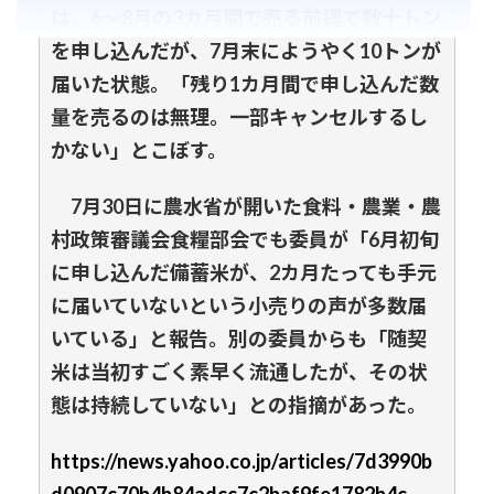
は、6～8月の3カ月間で売る前提で数十トン
を申し込んだが、7月末にようやく10トンが
届いた状態。「残り1カ月間で申し込んだ数
量を売るのは無理。一部キャンセルするし
かない」とこぼす。
7月30日に農水省が開いた食料・農業・農
村政策審議会食糧部会でも委員が「6月初旬
に申し込んだ備蓄米が、2カ月たっても手元
に届いていないという小売りの声が多数届
いている」と報告。別の委員からも「随契
米は当初すごく素早く流通したが、その状
態は持続していない」との指摘があった。
https://news.yahoo.co.jp/articles/7d3990b
d0907c70b4b84adcc7c2baf9fe1782b4c