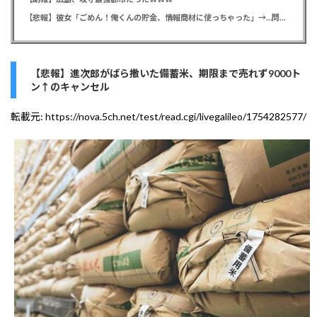
【悲報】彼女「ごめん！俺くんの貯金、情報商材に使っちゃった」→…問い詰めたらギャン泣きされたんだが俺が悪いのか？
【悲報】進次郎がばら撒いた備蓄米、期限まで売れず9000ト
ン↑のキャンセル
転載元:
https://nova.5ch.net/test/read.cgi/livegalileo/1754282577/