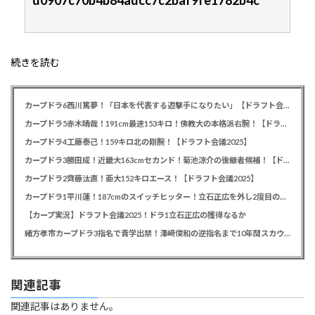
続きを読む
カープドラ6西川篤夢！「日本を代表する遊撃手になりたい」【ドラフト会議2025】
カープドラ5赤木晴哉！191cm最速153キロ！佛教大の本格派右腕！【ドラフト会議2025】
カープドラ4工藤泰己！159キロ北の剛腕！【ドラフト会議2025】
カープドラ3勝田成！近畿大163cmセカンド！菊池涼介の後継者候補！【ドラフト会議2025】
カープドラ2齊藤汰直！亜大152キロエース！【ドラフト会議2025】
カープドラ1平川蓮！187cmのスイッチヒッター！立石正広を外し2度目の重複も新井監督がクジを引き当てる！【ドラフト会議2025】
【カープ実況】ドラフト会議2025！ドラ1立石正広の獲得なるか
緒方孝市カープドラ3指名で青学出禁！澤﨑俊和の逆指名まで10年間スカウト出禁
関連記事
関連記事はありません。