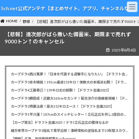
コ
ナ
5ch.net公式アンテナ【まとめサイト、アプリ、チャンネルなど】
ン
ビ
テ
ゲ
HOME
ン
ー
野球
【悲報】進次郎がばら撒いた備蓄米、期限まで売れず9000ト
ツ
シ
【悲報】進次郎がばら撒いた備蓄米、期限まで売れず
へ
ョ
ス
ン
9000トン↑のキャンセル
キ
に
2025年8月4日
ッ
移
プ
動
カープドラ6西川篤夢！「日本を代表する遊撃手になりたい」【ドラフト会議2025】
カープドラ5赤木晴哉！191cm最速153キロ！佛教大の本格派右腕！【ドラフト会議2025】
カープドラ4工藤泰己！159キロ北の剛腕！【ドラフト会議2025】
カープドラ3勝田成！近畿大163cmセカンド！菊池涼介の後継者候補！【ドラフト会議2025】
カープドラ2齊藤汰直！亜大152キロエース！【ドラフト会議2025】
カープドラ1平川蓮！187cmのスイッチヒッター！立石正広を外し2度目の重複も新井監督がクジを引き当てる！【ドラフト会議2025】
【カープ実況】ドラフト会議2025！ドラ1立石正広の獲得なるか
緒方孝市カープドラ3指名で青学出禁！澤﨑俊和の逆指名まで10年間スカウト出禁
【朗報】広島、攻守最強都市だったｗｗｗ