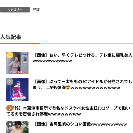
野球
カテゴリー
人気記事
【画像】おい、早くテレビつけろ、テレ東に爆乳美人
wwwwwwwwwwww
【画像】ぶってー太もものJCアイドルが発見されてし
まう。しかも爆胸
ｗｗｗｗｗｗｗｗｗｗｗｗ
【悲報】木更津市役所で有名なドスケベ女性主任(31)ソープで働い
てるのを密告され停職ｗｗｗｗｗｗｗｗ
【画像】吉岡里帆のシコい画像wwwwwwwwwww