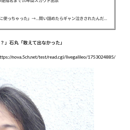
逆指名まで10年間スカウト出禁
【悲報】彼女「ごめん！俺くんの貯金、情報商材に使っちゃった」→…問い詰めたらギャン泣きされたんだが俺が悪いのか？
？」石丸「敢えて出なかった」
ttps://nova.5ch.net/test/read.cgi/livegalileo/1753024885/