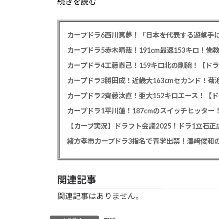
続きを読む
カープドラ6西川篤夢！「日本を代表する遊撃手に
カープドラ5赤木晴哉！191cm最速153キロ！佛
カープドラ4工藤泰己！159キロ北の剛腕！【ドラ
カープドラ3勝田成！近畿大163cmセカンド！菊
カープドラ2齊藤汰直！亜大152キロエース！【ド
【カープ実況】ドラフト会議2025！ドラ1立石
緒方孝市カープドラ3指名で青学出禁！澤﨑俊和の
関連記事
関連記事はありません。