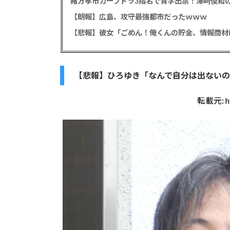
緒方孝市カープドラ3指名で青学出禁！澤﨑俊和の
【朗報】広島、攻守最強都市だったｗｗｗ
【悲報】ひろゆき「なんで自分は出ないの
転載元:
h