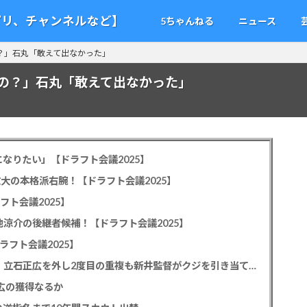
アプリ、チャンネルなど】
5ちゃんねる
ニュース
？」石丸「敢えて出なかった」
の？」石丸「敢えて出なかった」
なりたい」【ドラフト会議2025】
教大の本格派右腕！【ドラフト会議2025】
フト会議2025】
池涼介の後継者候補！【ドラフト会議2025】
ラフト会議2025】
カープドラ1平川蓮！187cmのスイッチヒッター！立石正広を外し2度目の重複も新井監督がクジを引き当てる！【ドラフト会議2025】
正広の獲得なるか