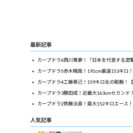
最新記事
カープドラ6西川篤夢！「日本を代表する遊撃
カープドラ5赤木晴哉！191cm最速153キ
カープドラ4工藤泰己！159キロ北の剛腕！【
カープドラ3勝田成！近畿大163cmセカンド
カープドラ2齊藤汰直！亜大152キロエース！
人気記事