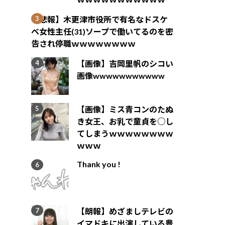
【悲報】木更津市役所で有名なドスケ
ベ女性主任(31)ソープで働いてるのを密
告され停職ｗｗｗｗｗｗｗｗ
【画像】吉岡里帆のシコい
画像wwwwwwwwwww
【画像】ミス青コンのたぬ
き女王、お乳で童貞を○し
てしまうｗｗｗｗｗｗｗｗ
ｗｗｗ
Thank you !
【朗報】めざましテレビの
イマドキに出演している豊