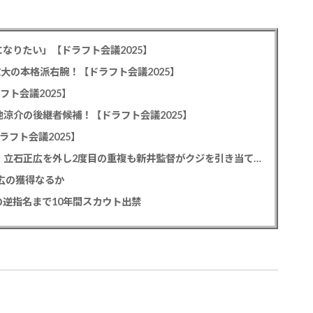
なりたい」【ドラフト会議2025】
教大の本格派右腕！【ドラフト会議2025】
フト会議2025】
池涼介の後継者候補！【ドラフト会議2025】
ラフト会議2025】
カープドラ1平川蓮！187cmのスイッチヒッター！立石正広を外し2度目の重複も新井監督がクジを引き当てる！【ドラフト会議2025】
正広の獲得なるか
逆指名まで10年間スカウト出禁