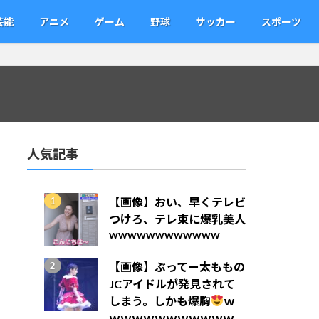
芸能
アニメ
ゲーム
野球
サッカー
スポーツ
人気記事
【画像】おい、早くテレビ
つけろ、テレ東に爆乳美人
wwwwwwwwwwww
【画像】ぶってー太ももの
JCアイドルが発見されて
しまう。しかも爆胸
ｗ
ｗｗｗｗｗｗｗｗｗｗｗ