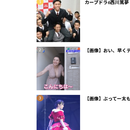
カープドラ6西川篤夢
【画像】おい、早くテ
【画像】ぶってー太も