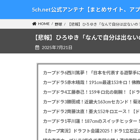
コ
ナ
5ch.net公式アンテナ【まとめサイト、
ン
ビ
テ
ゲ
HOME
野球
【悲報】ひろゆき「なんで自分は出ないの
ン
ー
ツ
シ
【悲報】ひろゆき「なんで自分は出ない
へ
ョ
2025年7月21日
ス
ン
キ
に
ッ
移
プ
動
カープドラ6西川篤夢！「日本を代表する遊撃手に
カープドラ5赤木晴哉！191cm最速153キロ！佛
カープドラ4工藤泰己！159キロ北の剛腕！【ドラ
カープドラ3勝田成！近畿大163cmセカンド！菊
カープドラ2齊藤汰直！亜大152キロエース！【ド
【カープ実況】ドラフト会議2025！ドラ1立石