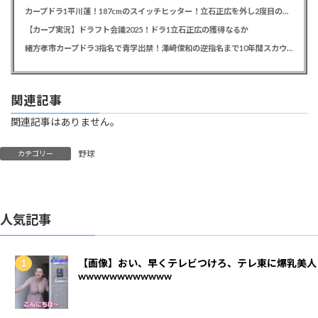
カープドラ1平川蓮！187cmのスイッチヒッター！立石正広を外し2度目の重複も新井監督がクジを引き当てる！【ドラフト会議2025】
【カープ実況】ドラフト会議2025！ドラ1立石正広の獲得なるか
緒方孝市カープドラ3指名で青学出禁！澤﨑俊和の逆指名まで10年間スカウト出禁
関連記事
関連記事はありません。
野球
カテゴリー
人気記事
【画像】おい、早くテレビつけろ、テレ東に爆乳美人
wwwwwwwwwwww