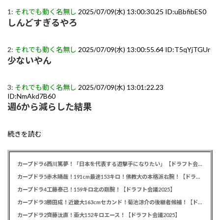
1:
それでも動く名無し
2025/07/09(水) 13:00:30.25 ID:uBbfibES0
しんどすぎるやろ
2:
それでも動く名無し
2025/07/09(水) 13:00:55.64 ID:T5qYjTGUr
少ないやん
3:
それでも動く名無し
2025/07/09(水) 13:01:22.23
ID:NmAkd7B60
週6から減らした結果
続きを読む
カープドラ6西川篤夢！「日本を代表する遊撃手になりたい」【ドラフト会議2025】
カープドラ5赤木晴哉！191cm最速153キロ！佛教大の本格派右腕！【ドラフト会議2025】
カープドラ4工藤泰己！159キロ北の剛腕！【ドラフト会議2025】
カープドラ3勝田成！近畿大163cmセカンド！菊池涼介の後継者候補！【ドラフト会議2025】
カープドラ2齊藤汰直！亜大152キロエース！【ドラフト会議2025】