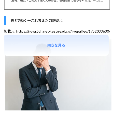
【悲報】彼女「ごめん！俺くんの貯金、情報商材に使っちゃった」→…問い詰めたらギャン泣きされたんだが俺が悪いのか？
週5で働く←これ考えた奴誰だよ
転載元:
https://nova.5ch.net/test/read.cgi/livegalileo/1752033630/
続きを見る