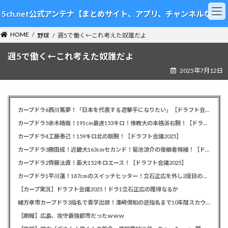
コ
ナ
5ch.net公式アンテナ【まとめサイト、アプリ、チャンネルなど】
ン
ビ
テ
ゲ
HOME
ン
ー
野球
週5で働く←これ考えた奴誰だよ
ツ
シ
週5で働く←これ考えた奴誰だよ
へ
ョ
ス
ン
2025年7月12日
キ
に
ッ
移
プ
動
カープドラ6西川篤夢！「日本を代表する遊撃手になりたい」【ドラフト会議2025】
カープドラ5赤木晴哉！191cm最速153キロ！佛教大の本格派右腕！【ドラフト会議2025】
カープドラ4工藤泰己！159キロ北の剛腕！【ドラフト会議2025】
カープドラ3勝田成！近畿大163cmセカンド！菊池涼介の後継者候補！【ドラフト会議2025】
カープドラ2齊藤汰直！亜大152キロエース！【ドラフト会議2025】
カープドラ1平川蓮！187cmのスイッチヒッター！立石正広を外し2度目の重複も新井監督がクジを引き当てる！【ドラフト会議2025】
【カープ実況】ドラフト会議2025！ドラ1立石正広の獲得なるか
緒方孝市カープドラ3指名で青学出禁！澤﨑俊和の逆指名まで10年間スカウト出禁
【朗報】広島、攻守最強都市だったｗｗｗ