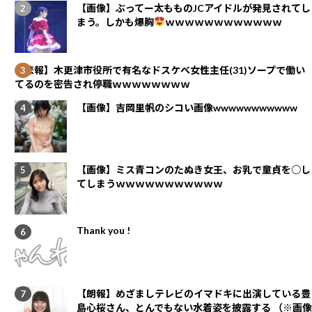
【画像】ぶってー太もものJCアイドルが発見されてし
まう。しかも爆胸
ｗｗｗｗｗｗｗｗｗｗｗｗ
【悲報】木更津市役所で有名なドスケベ女性主任(31)ソープで働い
てるのを密告され停職ｗｗｗｗｗｗｗｗ
【画像】吉岡里帆のシコい画像wwwwwwwwwww
【画像】ミス青コンのたぬき女王、お乳で童貞を○し
てしまうｗｗｗｗｗｗｗｗｗｗｗ
Thank you !
【朗報】めざましテレビのイマドキに出演している豊
島心桜さん、とんでもない水着姿を披露する （※画像