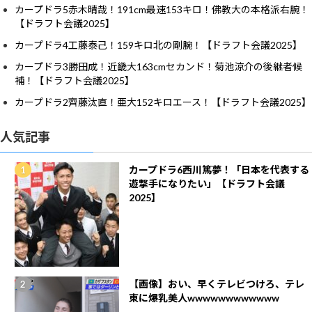
カープドラ5赤木晴哉！191cm最速153キロ！佛教大の本格派右腕！
【ドラフト会議2025】
カープドラ4工藤泰己！159キロ北の剛腕！【ドラフト会議2025】
カープドラ3勝田成！近畿大163cmセカンド！菊池涼介の後継者候
補！【ドラフト会議2025】
カープドラ2齊藤汰直！亜大152キロエース！【ドラフト会議2025】
人気記事
カープドラ6西川篤夢！「日本を代表する
遊撃手になりたい」【ドラフト会議
2025】
【画像】おい、早くテレビつけろ、テレ
東に爆乳美人wwwwwwwwwwww