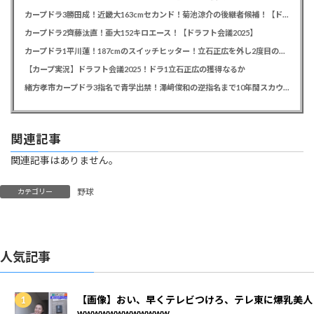
カープドラ3勝田成！近畿大163cmセカンド！菊池涼介の後継者候補！【ドラフト会議2025】
カープドラ2齊藤汰直！亜大152キロエース！【ドラフト会議2025】
カープドラ1平川蓮！187cmのスイッチヒッター！立石正広を外し2度目の重複も新井監督がクジを引き当てる！【ドラフト会議2025】
【カープ実況】ドラフト会議2025！ドラ1立石正広の獲得なるか
緒方孝市カープドラ3指名で青学出禁！澤﨑俊和の逆指名まで10年間スカウト出禁
関連記事
関連記事はありません。
野球
カテゴリー
人気記事
【画像】おい、早くテレビつけろ、テレ東に爆乳美人
wwwwwwwwwwww