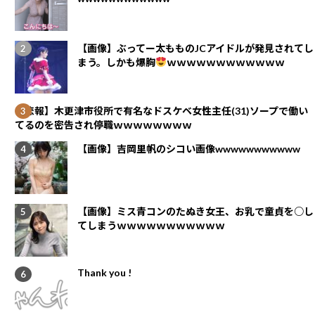
【画像】ぶってー太もものJCアイドルが発見されてし
まう。しかも爆胸
ｗｗｗｗｗｗｗｗｗｗｗｗ
【悲報】木更津市役所で有名なドスケベ女性主任(31)ソープで働い
てるのを密告され停職ｗｗｗｗｗｗｗｗ
【画像】吉岡里帆のシコい画像wwwwwwwwwww
【画像】ミス青コンのたぬき女王、お乳で童貞を○し
てしまうｗｗｗｗｗｗｗｗｗｗｗ
Thank you !