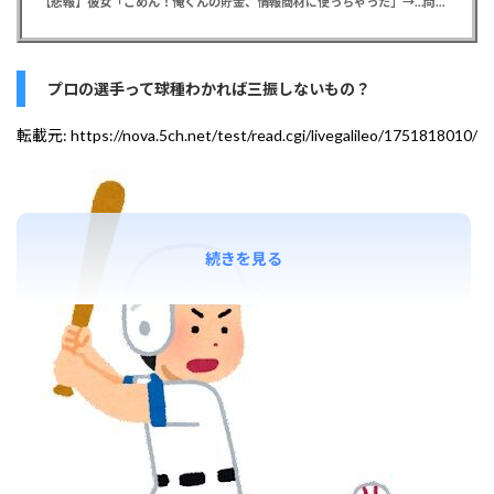
【悲報】彼女「ごめん！俺くんの貯金、情報商材に使っちゃった」→…問い詰めたらギャン泣きされたんだが俺が悪いのか？
プロの選手って球種わかれば三振しないもの？
転載元:
https://nova.5ch.net/test/read.cgi/livegalileo/1751818010/
続きを見る