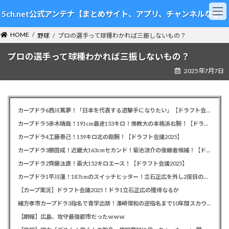
コ
ナ
5ch.net公式アンテナ【まとめサイト、アプリ、チャンネルなど】
ン
ビ
テ
ゲ
HOME
ン
ー
野球
プロの選手って球種わかれば三振しないもの？
ツ
シ
プロの選手って球種わかれば三振しないもの？
へ
ョ
ス
ン
2025年7月7日
キ
に
ッ
移
プ
動
カープドラ6西川篤夢！「日本を代表する遊撃手になりたい」【ドラフト会議2025】
カープドラ5赤木晴哉！191cm最速153キロ！佛教大の本格派右腕！【ドラフト会議2025】
カープドラ4工藤泰己！159キロ北の剛腕！【ドラフト会議2025】
カープドラ3勝田成！近畿大163cmセカンド！菊池涼介の後継者候補！【ドラフト会議2025】
カープドラ2齊藤汰直！亜大152キロエース！【ドラフト会議2025】
カープドラ1平川蓮！187cmのスイッチヒッター！立石正広を外し2度目の重複も新井監督がクジを引き当てる！【ドラフト会議2025】
【カープ実況】ドラフト会議2025！ドラ1立石正広の獲得なるか
緒方孝市カープドラ3指名で青学出禁！澤﨑俊和の逆指名まで10年間スカウト出禁
【朗報】広島、攻守最強都市だったｗｗｗ