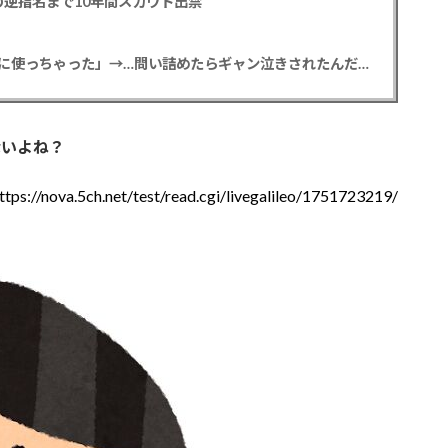
逆指名まで10年間スカウト出禁
【悲報】彼女「ごめん！俺くんの貯金、情報商材に使っちゃった」→…問い詰めたらギャン泣きされたんだが俺が悪いのか？
ないよね？
ttps://nova.5ch.net/test/read.cgi/livegalileo/1751723219/