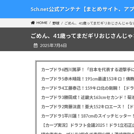
コ
ナ
5ch.net公式アンテナ【まとめサイト、
ン
ビ
テ
ゲ
HOME
野球
ごめん、41歳ってまだギリおじさんじゃな
ン
ー
ツ
シ
ごめん、41歳ってまだギリおじさんじ
へ
ョ
2025年7月6日
ス
ン
キ
に
ッ
移
プ
動
カープドラ6西川篤夢！「日本を代表する遊撃手に
カープドラ5赤木晴哉！191cm最速153キロ！佛
カープドラ4工藤泰己！159キロ北の剛腕！【ドラ
カープドラ3勝田成！近畿大163cmセカンド！菊
カープドラ2齊藤汰直！亜大152キロエース！【ド
【カープ実況】ドラフト会議2025！ドラ1立石