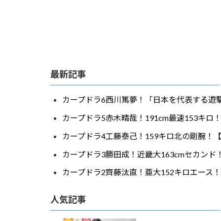
最新記事
カープドラ6西川篤夢！「日本を代表する遊撃
カープドラ5赤木晴哉！191cm最速153キ
カープドラ4工藤泰己！159キロ北の剛腕！【
カープドラ3勝田成！近畿大163cmセカンド
カープドラ2齊藤汰直！亜大152キロエース！
人気記事