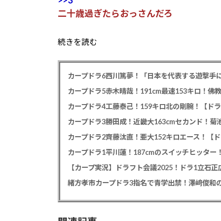
二十歳過ぎたらおっさんだろ
続きを読む
カープドラ6西川篤夢！「日本を代表する遊撃手に
カープドラ5赤木晴哉！191cm最速153キロ！佛
カープドラ4工藤泰己！159キロ北の剛腕！【ドラ
カープドラ3勝田成！近畿大163cmセカンド！菊
カープドラ2齊藤汰直！亜大152キロエース！【ド
【カープ実況】ドラフト会議2025！ドラ1立石
緒方孝市カープドラ3指名で青学出禁！澤﨑俊和の