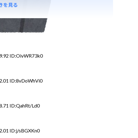
きを見る
59.92 ID:OivWR73k0
22.01 ID:8vDoWhVi0
8.71 ID:QahRt/Ld0
2.01 ID:j/sBGXKn0