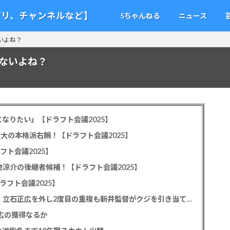
アプリ、チャンネルなど】
5ちゃんねる
ニュース
いよね？
ゃないよね？
なりたい」【ドラフト会議2025】
教大の本格派右腕！【ドラフト会議2025】
フト会議2025】
池涼介の後継者候補！【ドラフト会議2025】
ラフト会議2025】
カープドラ1平川蓮！187cmのスイッチヒッター！立石正広を外し2度目の重複も新井監督がクジを引き当てる！【ドラフト会議2025】
正広の獲得なるか