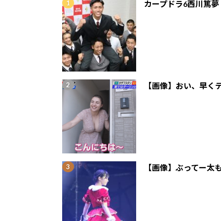
カープドラ6西川篤夢
【画像】おい、早くテ
【画像】ぶってー太も