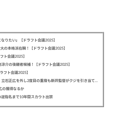
なりたい」【ドラフト会議2025】
教大の本格派右腕！【ドラフト会議2025】
フト会議2025】
池涼介の後継者候補！【ドラフト会議2025】
ラフト会議2025】
カープドラ1平川蓮！187cmのスイッチヒッター！立石正広を外し2度目の重複も新井監督がクジを引き当てる！【ドラフト会議2025】
正広の獲得なるか
逆指名まで10年間スカウト出禁