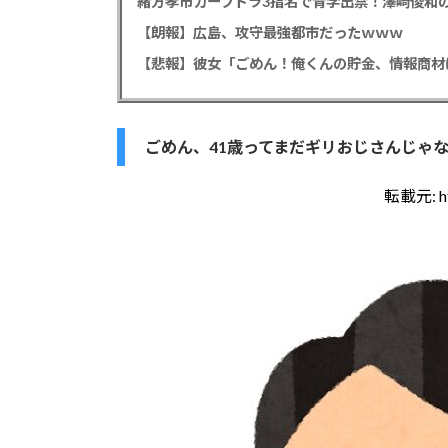
緒方孝市カープドラ3指名で青学出禁！澤﨑俊和の
【朗報】広島、攻守最強都市だったｗｗｗ
ごめん、41歳ってまだギリおじさんじゃ
転載元:
h