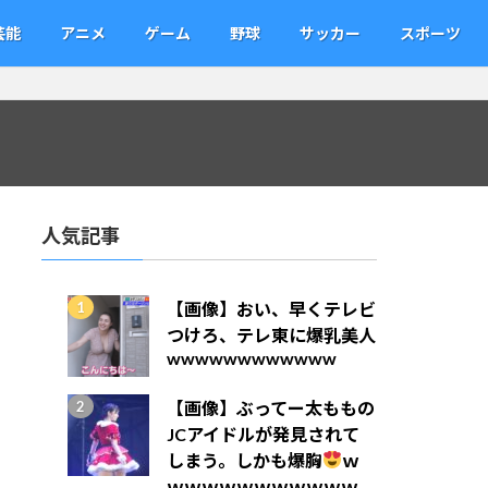
芸能
アニメ
ゲーム
野球
サッカー
スポーツ
人気記事
【画像】おい、早くテレビ
つけろ、テレ東に爆乳美人
wwwwwwwwwwww
【画像】ぶってー太ももの
JCアイドルが発見されて
しまう。しかも爆胸
ｗ
ｗｗｗｗｗｗｗｗｗｗｗ