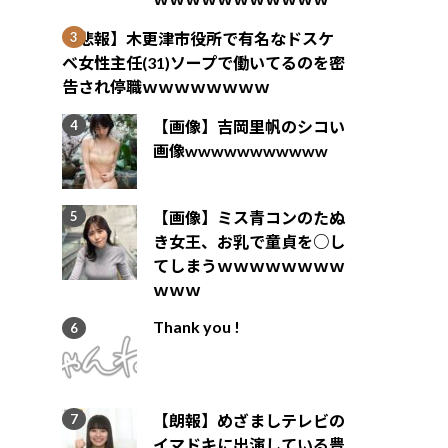
【悲報】木更津市役所で有名なドスケ
ベ女性主任(31)ソープで働いてるのを密
告され停職ｗｗｗｗｗｗｗｗ
【画像】吉岡里帆のシコい
画像wwwwwwwwwww
【画像】ミス青コンのたぬ
き女王、お乳で童貞を○し
てしまうｗｗｗｗｗｗｗｗ
ｗｗｗ
Thank you !
【朗報】めざましテレビの
イマドキに出演している豊