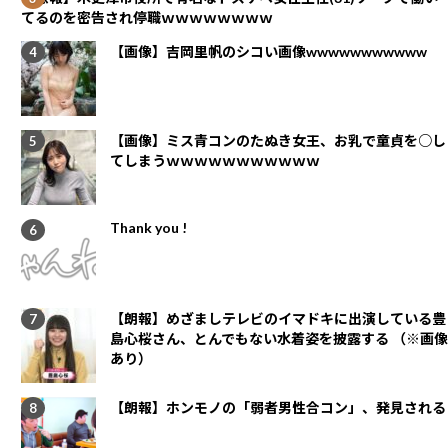
てるのを密告され停職ｗｗｗｗｗｗｗｗ
【画像】吉岡里帆のシコい画像wwwwwwwwwww
【画像】ミス青コンのたぬき女王、お乳で童貞を○し
てしまうｗｗｗｗｗｗｗｗｗｗｗ
Thank you !
【朗報】めざましテレビのイマドキに出演している豊
島心桜さん、とんでもない水着姿を披露する （※画像
あり）
【朗報】ホンモノの「弱者男性合コン」、発見される