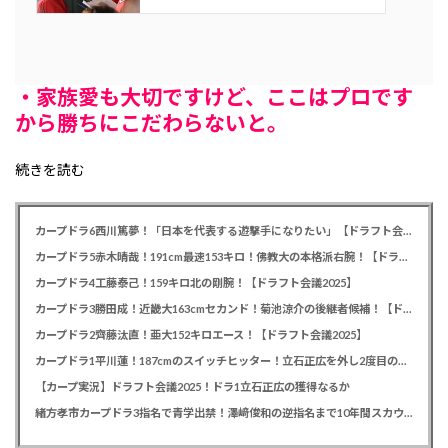
・家族愛も大切ですけど、ここはプロです
から勝ちにこだわらないと。
続きを読む
カープドラ6西川篤夢！「日本を代表する遊撃手になりたい」【ドラフト会議2025】
カープドラ5赤木晴哉！191cm最速153キロ！佛教大の本格派右腕！【ドラフト会議2025】
カープドラ4工藤泰己！159キロ北の剛腕！【ドラフト会議2025】
カープドラ3勝田成！近畿大163cmセカンド！菊池涼介の後継者候補！【ドラフト会議2025】
カープドラ2齊藤汰直！亜大152キロエース！【ドラフト会議2025】
カープドラ1平川蓮！187cmのスイッチヒッター！立石正広を外し2度目の重複も新井監督がクジを引き当てる！【ドラフト会議2025】
【カープ実況】ドラフト会議2025！ドラ1立石正広の獲得なるか
緒方孝市カープドラ3指名で青学出禁！澤﨑俊和の逆指名まで10年間スカウト出禁