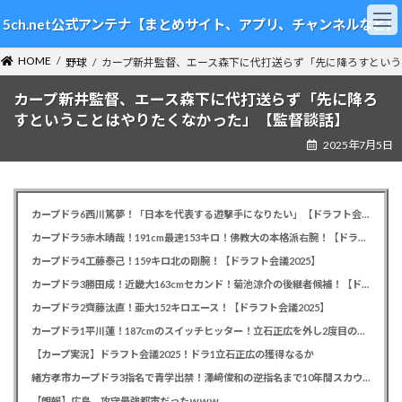
コ
ナ
5ch.net公式アンテナ【まとめサイト、アプリ、チャンネルなど】
ン
ビ
テ
ゲ
HOME
ン
ー
野球
カープ新井監督、エース森下に代打送らず「先に降ろすという
ツ
シ
カープ新井監督、エース森下に代打送らず「先に降ろ
へ
ョ
ス
ン
すということはやりたくなかった」【監督談話】
キ
に
2025年7月5日
ッ
移
プ
動
カープドラ6西川篤夢！「日本を代表する遊撃手になりたい」【ドラフト会議2025】
カープドラ5赤木晴哉！191cm最速153キロ！佛教大の本格派右腕！【ドラフト会議2025】
カープドラ4工藤泰己！159キロ北の剛腕！【ドラフト会議2025】
カープドラ3勝田成！近畿大163cmセカンド！菊池涼介の後継者候補！【ドラフト会議2025】
カープドラ2齊藤汰直！亜大152キロエース！【ドラフト会議2025】
カープドラ1平川蓮！187cmのスイッチヒッター！立石正広を外し2度目の重複も新井監督がクジを引き当てる！【ドラフト会議2025】
【カープ実況】ドラフト会議2025！ドラ1立石正広の獲得なるか
緒方孝市カープドラ3指名で青学出禁！澤﨑俊和の逆指名まで10年間スカウト出禁
【朗報】広島、攻守最強都市だったｗｗｗ