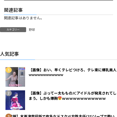
関連記事
関連記事はありません。
野球
カテゴリー
人気記事
【画像】おい、早くテレビつけろ、テレ東に爆乳美人
wwwwwwwwwwww
【画像】ぶってー太もものJCアイドルが発見されてし
まう。しかも爆胸
ｗｗｗｗｗｗｗｗｗｗｗｗ
【悲報】木更津市役所で有名なドスケベ女性主任(31)ソープで働い