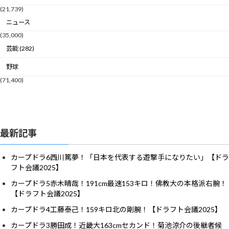
(21,739)
ニュース
(35,000)
芸能 (282)
野球
(71,400)
最新記事
カープドラ6西川篤夢！「日本を代表する遊撃手になりたい」【ドラ
フト会議2025】
カープドラ5赤木晴哉！191cm最速153キロ！佛教大の本格派右腕！
【ドラフト会議2025】
カープドラ4工藤泰己！159キロ北の剛腕！【ドラフト会議2025】
カープドラ3勝田成！近畿大163cmセカンド！菊池涼介の後継者候