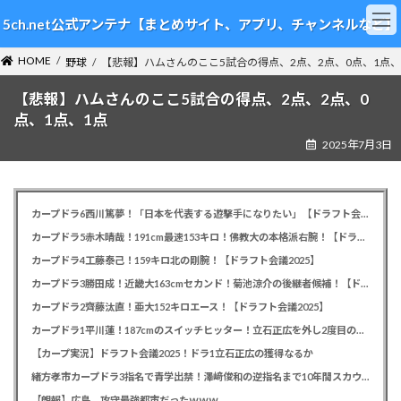
コ
ナ
5ch.net公式アンテナ【まとめサイト、アプリ、チャンネルなど】
ン
ビ
テ
ゲ
HOME
ン
ー
野球
【悲報】ハムさんのここ5試合の得点、2点、2点、0点、1点、
ツ
シ
【悲報】ハムさんのここ5試合の得点、2点、2点、0
へ
ョ
ス
ン
点、1点、1点
キ
に
2025年7月3日
ッ
移
プ
動
カープドラ6西川篤夢！「日本を代表する遊撃手になりたい」【ドラフト会議2025】
カープドラ5赤木晴哉！191cm最速153キロ！佛教大の本格派右腕！【ドラフト会議2025】
カープドラ4工藤泰己！159キロ北の剛腕！【ドラフト会議2025】
カープドラ3勝田成！近畿大163cmセカンド！菊池涼介の後継者候補！【ドラフト会議2025】
カープドラ2齊藤汰直！亜大152キロエース！【ドラフト会議2025】
カープドラ1平川蓮！187cmのスイッチヒッター！立石正広を外し2度目の重複も新井監督がクジを引き当てる！【ドラフト会議2025】
【カープ実況】ドラフト会議2025！ドラ1立石正広の獲得なるか
緒方孝市カープドラ3指名で青学出禁！澤﨑俊和の逆指名まで10年間スカウト出禁
【朗報】広島、攻守最強都市だったｗｗｗ