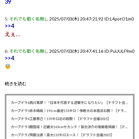
39
5:
それでも動く名無し
2025/07/03(木) 20:47:21.92 ID:L4potO1m0
>>4
えぇ…
6:
それでも動く名無し
2025/07/03(木) 20:47:41.16 ID:PuUULF9m0
>>4
続きを読む
カープドラ6西川篤夢！「日本を代表する遊撃手になりたい」【ドラフト会議2025】
カープドラ5赤木晴哉！191cm最速153キロ！佛教大の本格派右腕！【ドラフト会議2025】
カープドラ4工藤泰己！159キロ北の剛腕！【ドラフト会議2025】
カープドラ3勝田成！近畿大163cmセカンド！菊池涼介の後継者候補！【ドラフト会議2025】
カープドラ2齊藤汰直！亜大152キロエース！【ドラフト会議2025】