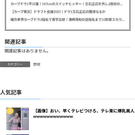
カープドラ1平川蓮！187cmのスイッチヒッター！立石正広を外し2度目の重複も新井監督がクジを引き当てる！【ドラフト会議2025】
【カープ実況】ドラフト会議2025！ドラ1立石正広の獲得なるか
緒方孝市カープドラ3指名で青学出禁！澤﨑俊和の逆指名まで10年間スカウト出禁
関連記事
関連記事はありません。
野球
カテゴリー
人気記事
【画像】おい、早くテレビつけろ、テレ東に爆乳美人
wwwwwwwwwwww