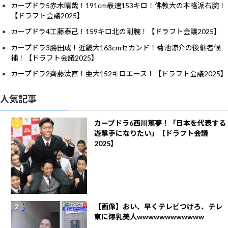
カープドラ5赤木晴哉！191cm最速153キロ！佛教大の本格派右腕！
【ドラフト会議2025】
カープドラ4工藤泰己！159キロ北の剛腕！【ドラフト会議2025】
カープドラ3勝田成！近畿大163cmセカンド！菊池涼介の後継者候
補！【ドラフト会議2025】
カープドラ2齊藤汰直！亜大152キロエース！【ドラフト会議2025】
人気記事
カープドラ6西川篤夢！「日本を代表する
遊撃手になりたい」【ドラフト会議
2025】
【画像】おい、早くテレビつけろ、テレ
東に爆乳美人wwwwwwwwwwww