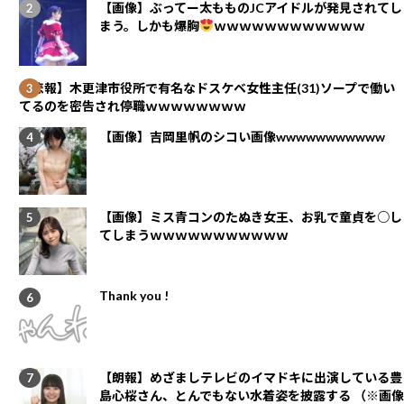
【画像】ぶってー太もものJCアイドルが発見されてし
まう。しかも爆胸
ｗｗｗｗｗｗｗｗｗｗｗｗ
【悲報】木更津市役所で有名なドスケベ女性主任(31)ソープで働い
てるのを密告され停職ｗｗｗｗｗｗｗｗ
【画像】吉岡里帆のシコい画像wwwwwwwwwww
【画像】ミス青コンのたぬき女王、お乳で童貞を○し
てしまうｗｗｗｗｗｗｗｗｗｗｗ
Thank you !
【朗報】めざましテレビのイマドキに出演している豊
島心桜さん、とんでもない水着姿を披露する （※画像