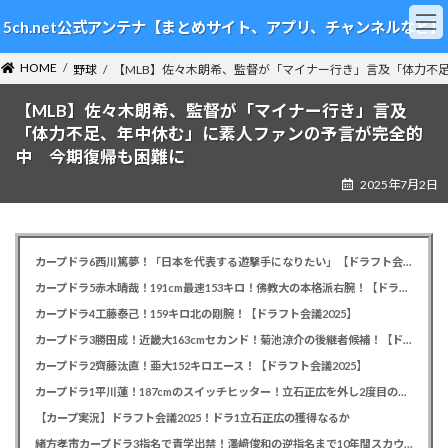
コ
ナ
5ch.net公式アンテナ【まとめサイト、アプリ、チャンネルなど】
ン
ビ
テ
ゲ
HOME
ン
ー
野球
【MLB】佐々木朗希、監督が「マイナー行き」言及「体力不
ツ
シ
【MLB】佐々木朗希、監督が「マイナー行き」言及
へ
ョ
ス
ン
「体力不足、年中休む」に素人ファンの予言が完全的
キ
に
中 今期復帰も困難に
ッ
移
2025年7月2日
プ
動
カープドラ6西川篤夢！「日本を代表する遊撃手になりたい」【ドラフト会議2025】
カープドラ5赤木晴哉！191cm最速153キロ！佛教大の本格派右腕！【ドラフト会議2025】
カープドラ4工藤泰己！159キロ北の剛腕！【ドラフト会議2025】
カープドラ3勝田成！近畿大163cmセカンド！菊池涼介の後継者候補！【ドラフト会議2025】
カープドラ2齊藤汰直！亜大152キロエース！【ドラフト会議2025】
カープドラ1平川蓮！187cmのスイッチヒッター！立石正広を外し2度目の重複も新井監督がクジを引き当てる！【ドラフト会議2025】
【カープ実況】ドラフト会議2025！ドラ1立石正広の獲得なるか
緒方孝市カープドラ3指名で青学出禁！澤﨑俊和の逆指名まで10年間スカウト出禁