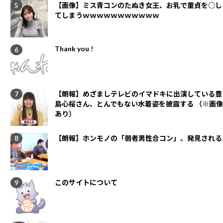
【画像】ミス青コンのたぬき女王、お乳で童貞を○し
てしまうｗｗｗｗｗｗｗｗｗｗｗ
Thank you !
【朗報】めざましテレビのイマドキに出演している豊
島心桜さん、とんでもない水着姿を披露する （※画像
あり）
【朗報】ホンモノの「弱者男性合コン」、発見される
このサイトについて