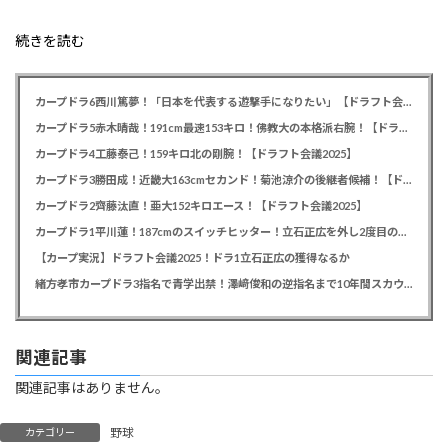
続きを読む
カープドラ6西川篤夢！「日本を代表する遊撃手になりたい」【ドラフト会議2025】
カープドラ5赤木晴哉！191cm最速153キロ！佛教大の本格派右腕！【ドラフト会議2025】
カープドラ4工藤泰己！159キロ北の剛腕！【ドラフト会議2025】
カープドラ3勝田成！近畿大163cmセカンド！菊池涼介の後継者候補！【ドラフト会議2025】
カープドラ2齊藤汰直！亜大152キロエース！【ドラフト会議2025】
カープドラ1平川蓮！187cmのスイッチヒッター！立石正広を外し2度目の重複も新井監督がクジを引き当てる！【ドラフト会議2025】
【カープ実況】ドラフト会議2025！ドラ1立石正広の獲得なるか
緒方孝市カープドラ3指名で青学出禁！澤﨑俊和の逆指名まで10年間スカウト出禁
関連記事
関連記事はありません。
野球
カテゴリー