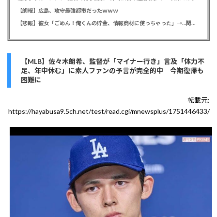
【朗報】広島、攻守最強都市だったｗｗｗ
【悲報】彼女「ごめん！俺くんの貯金、情報商材に使っちゃった」→…問い詰めたらギャン泣きされたんだが俺が悪いのか？
【MLB】佐々木朗希、監督が「マイナー行き」言及「体力不
足、年中休む」に素人ファンの予言が完全的中 今期復帰も
困難に
転載元:
https://hayabusa9.5ch.net/test/read.cgi/mnewsplus/1751446433/