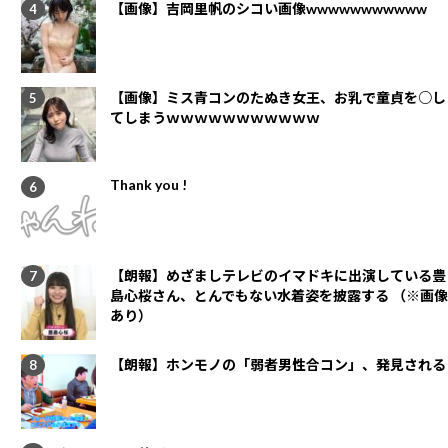
【画像】吉岡里帆のシコい画像wwwwwwwwwww
【画像】ミス青コンのたぬき女王、お乳で童貞を○し
てしまうｗｗｗｗｗｗｗｗｗｗｗ
Thank you !
【朗報】めざましテレビのイマドキに出演している豊
島心桜さん、とんでもない水着姿を披露する （※画像
あり）
【朗報】ホンモノの「弱者男性合コン」、発見される