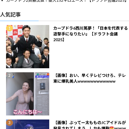
カープドラ2齊藤汰直！亜大152キロエース！【ドラフト会議2025】
人気記事
カープドラ6西川篤夢！「日本を代表する
遊撃手になりたい」【ドラフト会議
2025】
【画像】おい、早くテレビつけろ、テレ
東に爆乳美人wwwwwwwwwwww
【画像】ぶってー太もものJCアイドルが
発見されてしまう。しかも爆胸
ｗｗｗ