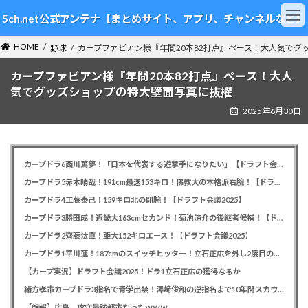
コ
ナ
5ch.net公式アンテナ【まとめサイト、アプリ、チャンネルなど】
ン
ビ
テ
ゲ
HOME
ン
ー
野球
カープファビアン様『年間20本82打点』ペース！大人気でグ
ツ
シ
カープファビアン様『年間20本82打点』ペース！大人
へ
ョ
ス
ン
気でグッズショップの特大壁面写真に抜擢
キ
に
2025年6月30日
ッ
移
プ
動
カープドラ6西川篤夢！「日本を代表する遊撃手になりたい」【ドラフト会議2025】
カープドラ5赤木晴哉！191cm最速153キロ！佛教大の本格派右腕！【ドラフト会議2025】
カープドラ4工藤泰己！159キロ北の剛腕！【ドラフト会議2025】
カープドラ3勝田成！近畿大163cmセカンド！菊池涼介の後継者候補！【ドラフト会議2025】
カープドラ2齊藤汰直！亜大152キロエース！【ドラフト会議2025】
カープドラ1平川蓮！187cmのスイッチヒッター！立石正広を外し2度目の重複も新井監督がクジを引き当てる！【ドラフト会議2025】
【カープ実況】ドラフト会議2025！ドラ1立石正広の獲得なるか
緒方孝市カープドラ3指名で青学出禁！澤﨑俊和の逆指名まで10年間スカウト出禁
【朗報】広島、攻守最強都市だったｗｗｗ