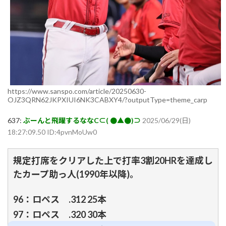
https://www.sanspo.com/article/20250630-
OJZ3QRN62JKPXIUI6NK3CABXY4/?outputType=theme_carp
637:
ぶーんと飛躍するななC⊂( ●▲●)⊃
2025/06/29(日)
18:27:09.50 ID:4pvnMoUw0
規定打席をクリアした上で打率3割20HRを達成し
たカープ助っ人(1990年以降)。
96：ロペス .312 25本
97：ロペス .320 30本