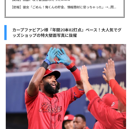
【悲報】彼女「ごめん！俺くんの貯金、情報商材に使っちゃった」→…問い詰めたらギャン泣きされたんだが俺が悪いのか？
カープファビアン様『年間20本82打点』ペース！大人気でグ
ッズショップの特大壁面写真に抜擢