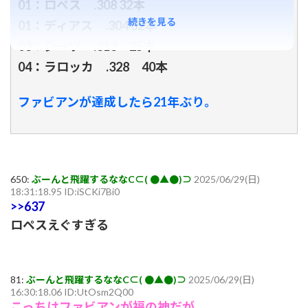
01：ロペス .308 32本
続きを見る
01：ディアス .304 32本
03：シーツ .313 25本
04：ラロッカ .328 40本
ファビアンが達成したら21年ぶり。
650:
ぶーんと飛躍するななC⊂( ●▲●)⊃
2025/06/29(日)
18:31:18.95 ID:iSCKi7Bi0
>>637
ロペスえぐすぎる
81:
ぶーんと飛躍するななC⊂( ●▲●)⊃
2025/06/29(日)
16:30:18.06 ID:UtOsm2Q00
こっちはファビアンが福の神だが