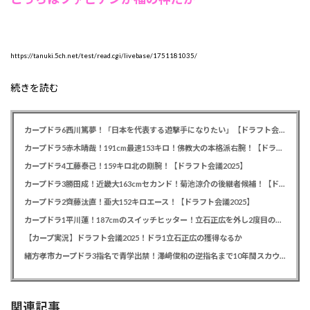
https://tanuki.5ch.net/test/read.cgi/livebase/1751181035/
続きを読む
カープドラ6西川篤夢！「日本を代表する遊撃手になりたい」【ドラフト会議2025】
カープドラ5赤木晴哉！191cm最速153キロ！佛教大の本格派右腕！【ドラフト会議2025】
カープドラ4工藤泰己！159キロ北の剛腕！【ドラフト会議2025】
カープドラ3勝田成！近畿大163cmセカンド！菊池涼介の後継者候補！【ドラフト会議2025】
カープドラ2齊藤汰直！亜大152キロエース！【ドラフト会議2025】
カープドラ1平川蓮！187cmのスイッチヒッター！立石正広を外し2度目の重複も新井監督がクジを引き当てる！【ドラフト会議2025】
【カープ実況】ドラフト会議2025！ドラ1立石正広の獲得なるか
緒方孝市カープドラ3指名で青学出禁！澤﨑俊和の逆指名まで10年間スカウト出禁
関連記事