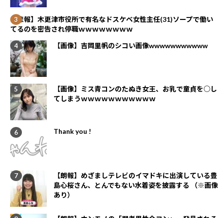
【悲報】木更津市役所で有名なドスケベ女性主任(31)ソープで働い
てるのを密告され停職ｗｗｗｗｗｗｗｗ
【画像】吉岡里帆のシコい画像wwwwwwwwwww
【画像】ミス青コンのたぬき女王、お乳で童貞を○し
てしまうｗｗｗｗｗｗｗｗｗｗｗ
Thank you !
【朗報】めざましテレビのイマドキに出演している豊
島心桜さん、とんでもない水着姿を披露する （※画像
あり）