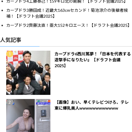
カープドラ4工藤泰己！159キロ北の剛腕！【ドラフト会議2025】
カープドラ3勝田成！近畿大163cmセカンド！菊池涼介の後継者候
補！【ドラフト会議2025】
カープドラ2齊藤汰直！亜大152キロエース！【ドラフト会議2025】
人気記事
カープドラ6西川篤夢！「日本を代表する
遊撃手になりたい」【ドラフト会議
2025】
【画像】おい、早くテレビつけろ、テレ
東に爆乳美人wwwwwwwwwwww