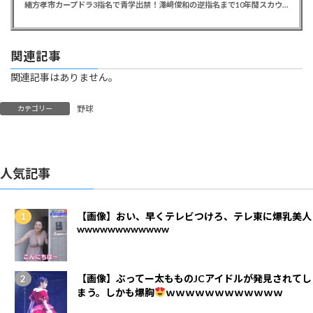
緒方孝市カープドラ3指名で青学出禁！澤﨑俊和の逆指名まで10年間スカウト出禁
関連記事
関連記事はありません。
野球
カテゴリー
人気記事
【画像】おい、早くテレビつけろ、テレ東に爆乳美人
wwwwwwwwwwww
【画像】ぶってー太もものJCアイドルが発見されてし
まう。しかも爆胸
ｗｗｗｗｗｗｗｗｗｗｗｗ