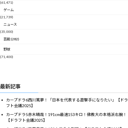
(61,471)
ゲーム
(21,739)
ニュース
(35,000)
芸能 (282)
野球
(71,400)
最新記事
カープドラ6西川篤夢！「日本を代表する遊撃手になりたい」【ドラ
フト会議2025】
カープドラ5赤木晴哉！191cm最速153キロ！佛教大の本格派右腕！
【ドラフト会議2025】