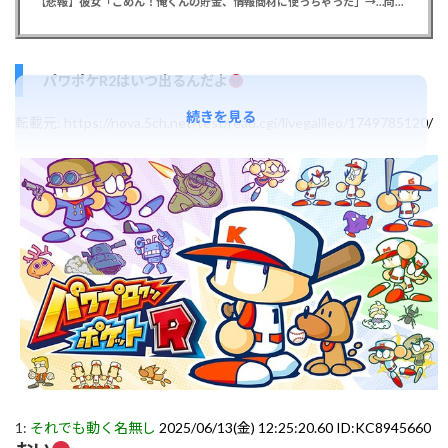
【悲報】彼女「ごめん！俺くんの貯金、情報商材に使っちゃった」→…問い詰めたらギャン泣きされたんだが俺が悪いのか？
パワポケR2はいつ出るんだよ
続きを見る
転載元:
https://nova.5ch.net/test/read.cgi/livegalileo/1749785120/
1:
それでも動く名無し
2025/06/13(金) 12:25:20.60 ID:KC8945660