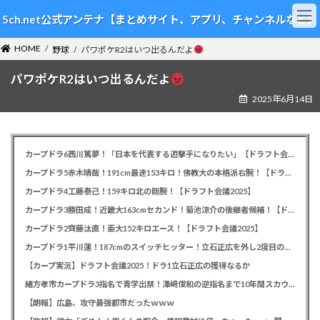
コ
ナ
5ch.net公式アンテナ【まとめサイト、アプリ、チャンネルなど】
ン
ビ
テ
ゲ
HOME
ン
ー
野球
パワポケR2はいつ出るんだよ
ツ
シ
パワポケR2はいつ出るんだよ
へ
ョ
ス
ン
2025年6月14日
キ
に
ッ
移
プ
動
カープドラ6西川篤夢！「日本を代表する遊撃手になりたい」【ドラフト会議2025】
カープドラ5赤木晴哉！191cm最速153キロ！佛教大の本格派右腕！【ドラフト会議2025】
カープドラ4工藤泰己！159キロ北の剛腕！【ドラフト会議2025】
カープドラ3勝田成！近畿大163cmセカンド！菊池涼介の後継者候補！【ドラフト会議2025】
カープドラ2齊藤汰直！亜大152キロエース！【ドラフト会議2025】
カープドラ1平川蓮！187cmのスイッチヒッター！立石正広を外し2度目の重複も新井監督がクジを引き当てる！【ドラフト会議2025】
【カープ実況】ドラフト会議2025！ドラ1立石正広の獲得なるか
緒方孝市カープドラ3指名で青学出禁！澤﨑俊和の逆指名まで10年間スカウト出禁
【朗報】広島、攻守最強都市だったｗｗｗ