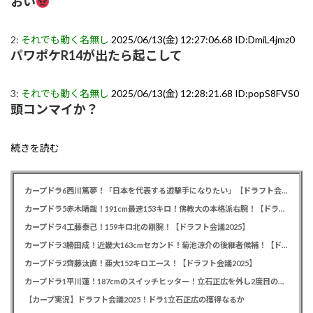
おい
2:
それでも動く名無し
2025/06/13(金) 12:27:06.68 ID:DmiL4jmz0
パワポケR14が出たら起こして
3:
それでも動く名無し
2025/06/13(金) 12:28:21.68 ID:popS8FVS0
頭コンマイか？
続きを読む
カープドラ6西川篤夢！「日本を代表する遊撃手になりたい」【ドラフト会議2025】
カープドラ5赤木晴哉！191cm最速153キロ！佛教大の本格派右腕！【ドラフト会議2025】
カープドラ4工藤泰己！159キロ北の剛腕！【ドラフト会議2025】
カープドラ3勝田成！近畿大163cmセカンド！菊池涼介の後継者候補！【ドラフト会議2025】
カープドラ2齊藤汰直！亜大152キロエース！【ドラフト会議2025】
カープドラ1平川蓮！187cmのスイッチヒッター！立石正広を外し2度目の重複も新井監督がクジを引き当てる！【ドラフト会議2025】
【カープ実況】ドラフト会議2025！ドラ1立石正広の獲得なるか