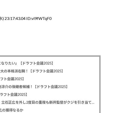
) 23:17:43.04 ID:vl9fWTqF0
なりたい」【ドラフト会議2025】
教大の本格派右腕！【ドラフト会議2025】
フト会議2025】
池涼介の後継者候補！【ドラフト会議2025】
ラフト会議2025】
カープドラ1平川蓮！187cmのスイッチヒッター！立石正広を外し2度目の重複も新井監督がクジを引き当てる！【ドラフト会議2025】
正広の獲得なるか