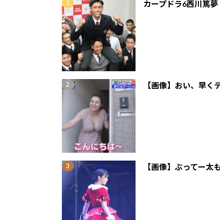
カープドラ6西川篤夢
【画像】おい、早くテ
【画像】ぶってー太も