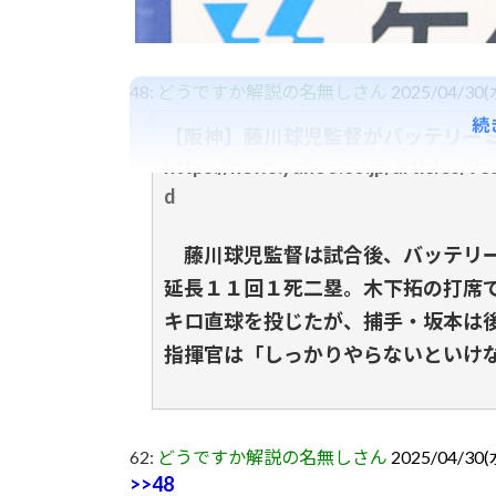
48:
どうですか解説の名無しさん
2025/04/30(
続
【阪神】藤川球児監督がバッテリー
https://news.yahoo.co.jp/articles
d
藤川球児監督は試合後、バッテリー
延長１１回１死二塁。木下拓の打席
キロ直球を投じたが、捕手・坂本は
指揮官は「しっかりやらないといけ
62:
どうですか解説の名無しさん
2025/04/30(
>>48