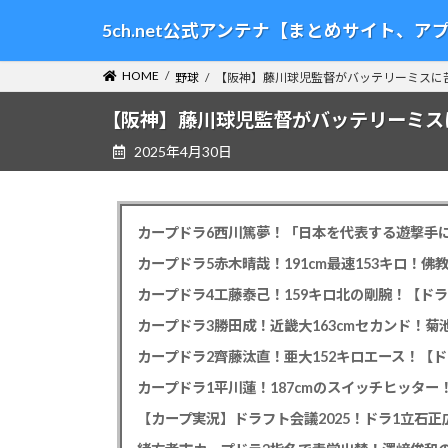
コ
ナ
5ch.net公式アンテナ【まとめサイト、
ン
ビ
テ
ゲ
HOME
野球
【阪神】藤川球児監督がバッテリーミスに
ン
ー
ツ
シ
【阪神】藤川球児監督がバッテリーミス
へ
ョ
2025年4月30日
ス
ン
キ
に
ッ
移
プ
動
カープドラ6西川篤夢！「日本を代表する遊撃手に
カープドラ5赤木晴哉！191cm最速153キロ！佛
カープドラ4工藤泰己！159キロ北の剛腕！【ドラ
カープドラ3勝田成！近畿大163cmセカンド！菊
カープドラ2齊藤汰直！亜大152キロエース！【ド
【カープ実況】ドラフト会議2025！ドラ1立石