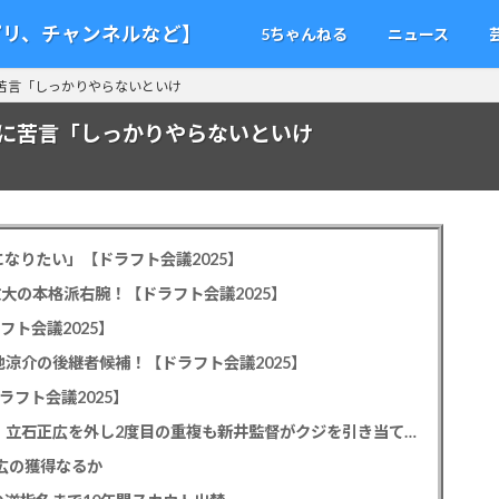
アプリ、チャンネルなど】
5ちゃんねる
ニュース
苦言「しっかりやらないといけ
に苦言「しっかりやらないといけ
なりたい」【ドラフト会議2025】
教大の本格派右腕！【ドラフト会議2025】
フト会議2025】
池涼介の後継者候補！【ドラフト会議2025】
ラフト会議2025】
カープドラ1平川蓮！187cmのスイッチヒッター！立石正広を外し2度目の重複も新井監督がクジを引き当てる！【ドラフト会議2025】
正広の獲得なるか