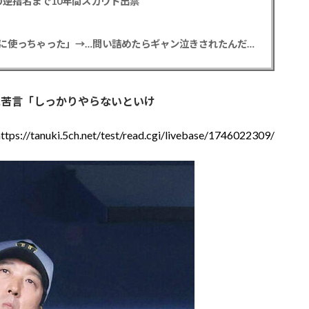
逆指名まで10年間スカウト出禁
【悲報】彼女「ごめん！俺くんの貯金、情報商材に使っちゃった」→…問い詰めたらギャン泣きされたんだが俺が悪いのか？
に苦言「しっかりやらないといけ
https://tanuki.5ch.net/test/read.cgi/livebase/1746022309/