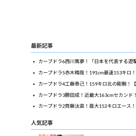
最新記事
カープドラ6西川篤夢！「日本を代表する遊撃
カープドラ5赤木晴哉！191cm最速153キ
カープドラ4工藤泰己！159キロ北の剛腕！【
カープドラ3勝田成！近畿大163cmセカンド
カープドラ2齊藤汰直！亜大152キロエース！
人気記事