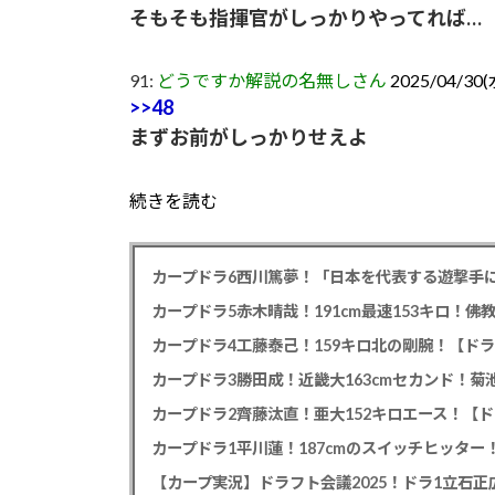
そもそも指揮官がしっかりやってれば…
91:
どうですか解説の名無しさん
2025/04/30(水
>>48
まずお前がしっかりせえよ
続きを読む
カープドラ6西川篤夢！「日本を代表する遊撃手に
カープドラ5赤木晴哉！191cm最速153キロ！佛
カープドラ4工藤泰己！159キロ北の剛腕！【ドラ
カープドラ3勝田成！近畿大163cmセカンド！菊
カープドラ2齊藤汰直！亜大152キロエース！【ド
【カープ実況】ドラフト会議2025！ドラ1立石