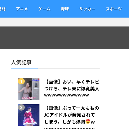
芸能
アニメ
ゲーム
野球
サッカー
スポーツ
人気記事
【画像】おい、早くテレビ
つけろ、テレ東に爆乳美人
wwwwwwwwwwww
【画像】ぶってー太ももの
JCアイドルが発見されて
しまう。しかも爆胸
ｗ
ｗｗｗｗｗｗｗｗｗｗｗ