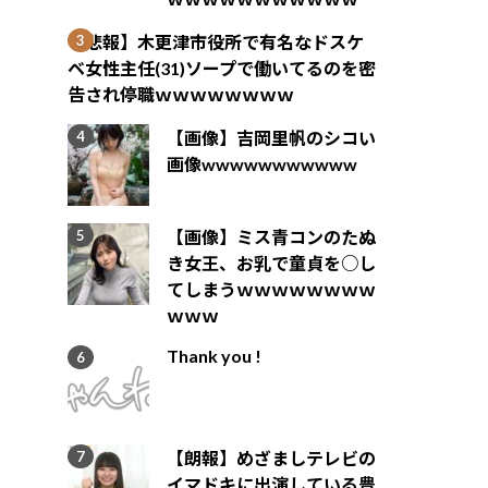
【悲報】木更津市役所で有名なドスケ
ベ女性主任(31)ソープで働いてるのを密
告され停職ｗｗｗｗｗｗｗｗ
【画像】吉岡里帆のシコい
画像wwwwwwwwwww
【画像】ミス青コンのたぬ
き女王、お乳で童貞を○し
てしまうｗｗｗｗｗｗｗｗ
ｗｗｗ
Thank you !
【朗報】めざましテレビの
イマドキに出演している豊