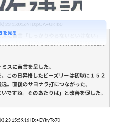
水) 23:15:01.69 ID:pOA+UKIb0
きを見る
ミスに苦言「しっかりやらないといけない」
/9cdb51ceb0ecd8504fa5d69833fdd13f363d1bc
ミスに苦言を呈した。
で、この日昇格したビーズリーは初球に１５２
後逸。直後のサヨナラ打につながった。
ないですね。そのあたりは」と改善を促した。
水) 23:15:59.16 ID:+EYkyTo70