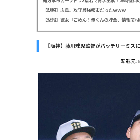
緒方孝市カープドラ3指名で青学出禁！澤﨑俊和の
【朗報】広島、攻守最強都市だったｗｗｗ
【阪神】藤川球児監督がバッテリーミス
転載元: